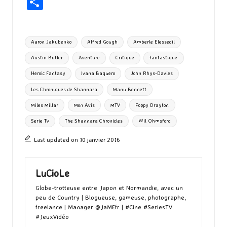
ce
as
m
u
u
n
hr
P
b
to
ai
es
m
e
ea
ar
o
d
l
ky
bl
ds
ta
Tags:
Aaron Jakubenko
Alfred Gough
Amberle Elessedil
o
o
r
g
Austin Butler
Aventure
Critique
fantastique
k
n
er
Heroic Fantasy
Ivana Baquero
John Rhys-Davies
Les Chroniques de Shannara
Manu Bennett
Miles Millar
Mon Avis
MTV
Poppy Drayton
Serie Tv
The Shannara Chronicles
Wil Ohmsford
Last updated on 10 janvier 2016
LuCioLe
Globe-trotteuse entre Japon et Normandie, avec un
peu de Country | Blogueuse, gameuse, photographe,
freelance | Manager @JaMEfr | #Cine #SeriesTV
#JeuxVidéo