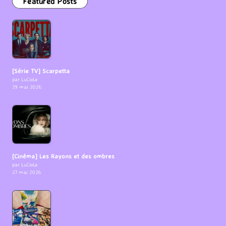
Featured Posts
[Série TV] Scarpetta
par LuCioLe
29 mai 2026
[Cinéma] Les Rayons et des ombres
par LuCioLe
27 mai 2026