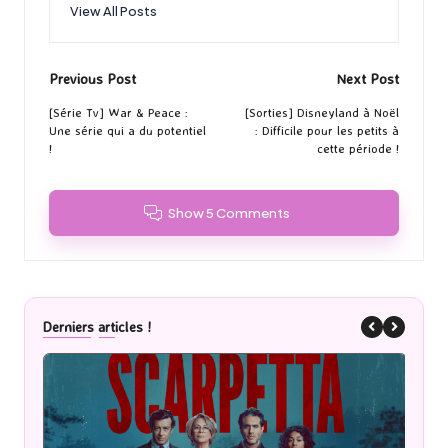
View All Posts
Post
Previous Post
Next Post
navigation
[Série Tv] War & Peace :
[Sorties] Disneyland à Noël
Une série qui a du potentiel
: Difficile pour les petits à
!
cette période !
Show 5 Comments
Derniers articles !