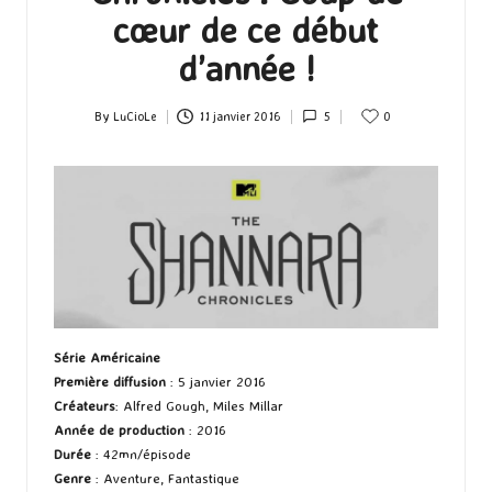
cœur de ce début
d’année !
By
LuCioLe
11 janvier 2016
5
0
Posted
by
Série Américaine
Première diffusion
: 5 janvier 2016
Créateurs
: Alfred Gough, Miles Millar
Année de production
: 2016
Durée
: 42mn/épisode
Genre
: Aventure, Fantastique