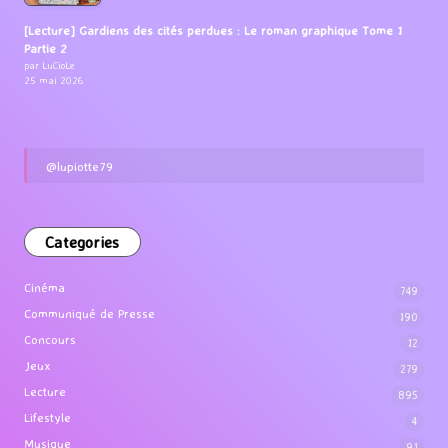
[Lecture] Gardiens des cités perdues : Le roman graphique Tome 1
Partie 2
par LuCioLe
25 mai 2026
@lupiotte79
Categories
Cinéma
749
Communiqué de Presse
190
Concours
12
Jeux
279
Lecture
895
Lifestyle
4
Musique
91