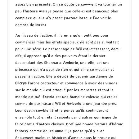
assez bien présenté. On se doute de comment va tourner un
peu l’histoire mais je pense que celle-ci est beaucoup plus
complexe qu’elle n’y parait (surtout lorsque l’on voit le
nombre de livres).
Au niveau de l’action, il n’y en a qu’un petit peu pour
commencer mais les effets spéciaux ne sont pas si mal fait
pour une série. Le personnage de
Wil
est intéressant, demi-
elfe, il apprend qu’il a des pouvoirs étant le dernier
descendant des Shannara.
Amberle
, une elfe, est une
princesse qui n’a peur de rien et qui aime se mouiller et
passer à l’action. Elle a décidé de devenir gardienne de
Ellcrys
l’arbre protecteur et commence à avoir des visions
sur le monde qui est attaqué par les monstres et tout le
monde est tué.
Eretria
est une humaine voleuse qui croise
comme de par hasard
Wil
et
Amberle
a une journée près.
Leur destin semble lié et je pense qu’ils continueront
ensemble tout en étant rejoints par d’autres qui risque de
faire partis d’autres classes. Bref une bonne histoire d’héroïc
fantasy comme on les aime !! Je pense qu’il y aura
également quelques histoires d’amour dans le groupe qui