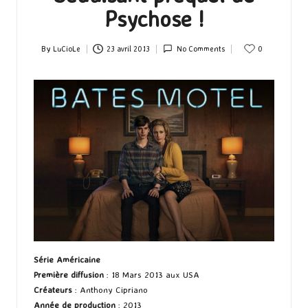
Psychose !
By
LuCioLe
23 avril 2013
No Comments
0
Posted
by
Série Américaine
Première diffusion
: 18 Mars 2013 aux USA
Créateurs
: Anthony Cipriano
Année de production
: 2013