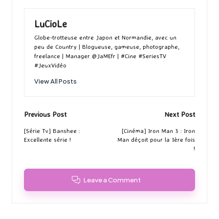
LuCioLe
Globe-trotteuse entre Japon et Normandie, avec un
peu de Country | Blogueuse, gameuse, photographe,
freelance | Manager @JaMEfr | #Cine #SeriesTV
#JeuxVidéo
View All Posts
Post
Previous Post
Next Post
navigation
[Série Tv] Banshee :
[Cinéma] Iron Man 3 : Iron
Excellente série !
Man déçoit pour la 1ère fois
!
Leave a Comment