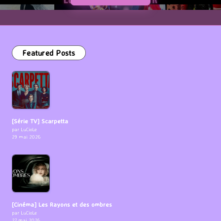
Featured Posts
[Série TV] Scarpetta
par LuCioLe
29 mai 2026
[Cinéma] Les Rayons et des ombres
par LuCioLe
27 mai 2026