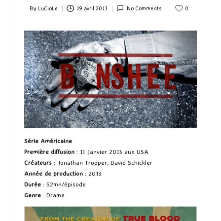
By
LuCioLe
19 avril 2013
No Comments
0
Posted
by
Série Américaine
Première diffusion
: 11 Janvier 2013 aux USA
Créateurs
: Jonathan Tropper, David Schickler
Année de production
: 2013
Durée
: 52mn/épisode
Genre
: Drame