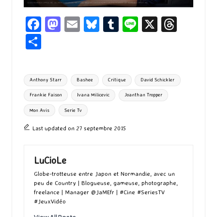
Fa
M
E
Bl
T
Li
X
T
ce
as
m
u
u
n
hr
P
b
to
ai
es
m
e
ea
ar
o
d
l
ky
bl
ds
ta
Tags:
Anthony Starr
Bashee
Critique
David Schickler
o
o
r
g
Frankie Faison
Ivana Milicevic
Joanthan Tropper
k
n
er
Mon Avis
Serie Tv
Last updated on 27 septembre 2015
LuCioLe
Globe-trotteuse entre Japon et Normandie, avec un
peu de Country | Blogueuse, gameuse, photographe,
freelance | Manager @JaMEfr | #Cine #SeriesTV
#JeuxVidéo
View All Posts