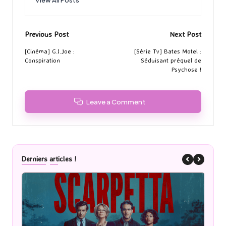
Post
Previous Post
Next Post
navigation
[Cinéma] G.I.Joe :
[Série Tv] Bates Motel :
Conspiration
Séduisant préquel de
Psychose !
Leave a Comment
Derniers articles !