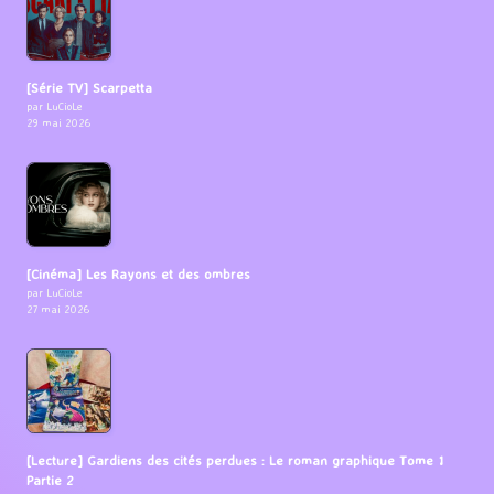
[Série TV] Scarpetta
par LuCioLe
29 mai 2026
[Cinéma] Les Rayons et des ombres
par LuCioLe
27 mai 2026
[Lecture] Gardiens des cités perdues : Le roman graphique Tome 1
Partie 2