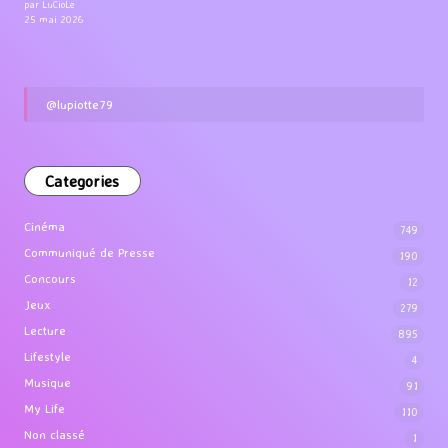
par LuCioLe
25 mai 2026
@lupiotte79
Categories
Cinéma
749
Communiqué de Presse
190
Concours
12
Jeux
279
Lecture
895
Lifestyle
4
Musique
91
My Life
110
Non classé
1