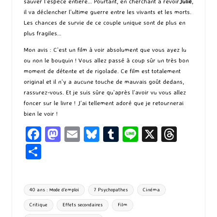
sauver l’espèce entière… Pourtant, en cherchant à revoir
Julie
,
il va déclencher l’ultime guerre entre les vivants et les morts.
Les chances de survie de ce couple unique sont de plus en
plus fragiles…
Mon avis : C’est un film à voir absolument que vous ayez lu
ou non le bouquin ! Vous allez passé à coup sûr un très bon
moment de détente et de rigolade. Ce film est totalement
original et il n’y a aucune touche de mauvais goût dedans,
rassurez-vous. Et je suis sûre qu’après l’avoir vu vous allez
foncer sur le livre ! J’ai tellement adoré que je retournerai
bien le voir !
Fa
M
E
Bl
T
Li
X
T
ce
as
m
u
u
n
hr
P
b
to
ai
es
m
e
ea
ar
o
d
l
ky
bl
ds
ta
Tags:
40 ans : Mode d'emploi
7 Psychopathes
Cinéma
o
o
r
g
Critique
Effets secondaires
Film
k
n
er