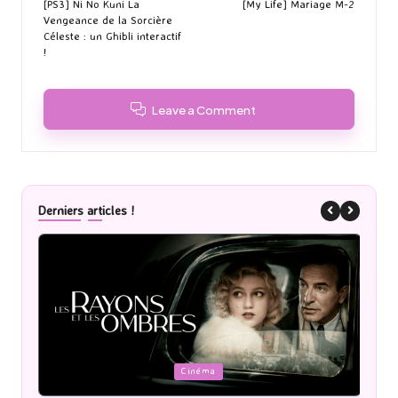
navigation
[PS3] Ni No Kuni La
[My Life] Mariage M-2
Vengeance de la Sorcière
Céleste : un Ghibli interactif
!
Leave a Comment
Derniers articles !
Posted
P
Cinéma
in
i