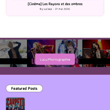
[Cinéma] Les Rayons et des ombres
[Le
By
LuCioLe
27 mai 2026
Posted
by
LuLu Photographie
Featured Posts