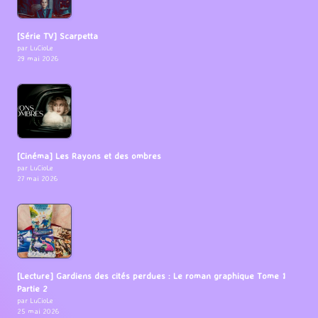
[Série TV] Scarpetta
par LuCioLe
29 mai 2026
[Cinéma] Les Rayons et des ombres
par LuCioLe
27 mai 2026
[Lecture] Gardiens des cités perdues : Le roman graphique Tome 1
Partie 2
par LuCioLe
25 mai 2026