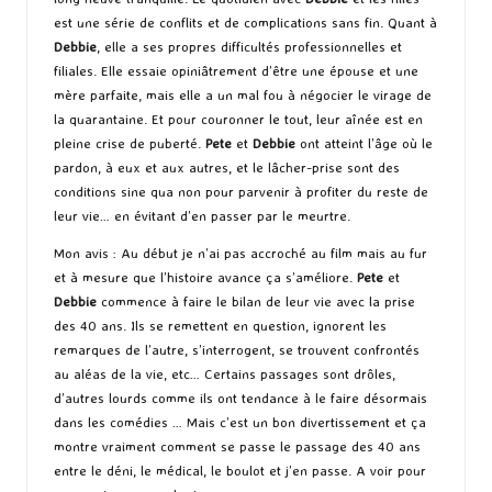
est une série de conflits et de complications sans fin. Quant à
Debbie
, elle a ses propres difficultés professionnelles et
filiales. Elle essaie opiniâtrement d’être une épouse et une
mère parfaite, mais elle a un mal fou à négocier le virage de
la quarantaine. Et pour couronner le tout, leur aînée est en
pleine crise de puberté.
Pete
et
Debbie
ont atteint l’âge où le
pardon, à eux et aux autres, et le lâcher-prise sont des
conditions sine qua non pour parvenir à profiter du reste de
leur vie… en évitant d’en passer par le meurtre.
Mon avis : Au début je n’ai pas accroché au film mais au fur
et à mesure que l’histoire avance ça s’améliore.
Pete
et
Debbie
commence à faire le bilan de leur vie avec la prise
des 40 ans. Ils se remettent en question, ignorent les
remarques de l’autre, s’interrogent, se trouvent confrontés
au aléas de la vie, etc… Certains passages sont drôles,
d’autres lourds comme ils ont tendance à le faire désormais
dans les comédies … Mais c’est un bon divertissement et ça
montre vraiment comment se passe le passage des 40 ans
entre le déni, le médical, le boulot et j’en passe. A voir pour