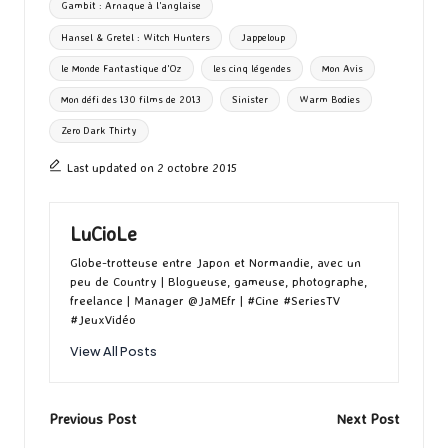
Gambit : Arnaque à l'anglaise
Hansel & Gretel : Witch Hunters
Jappeloup
le Monde Fantastique d'Oz
les cinq légendes
Mon Avis
Mon défi des 130 films de 2013
Sinister
Warm Bodies
Zero Dark Thirty
Last updated on 2 octobre 2015
LuCioLe
Globe-trotteuse entre Japon et Normandie, avec un
peu de Country | Blogueuse, gameuse, photographe,
freelance | Manager @JaMEfr | #Cine #SeriesTV
#JeuxVidéo
View All Posts
Post
Previous Post
Next Post