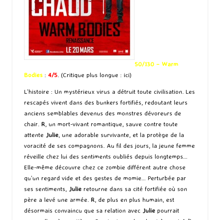
50/130 – Warm
Bodies
:
4/5
. (Critique plus longue :
ici
)
L’histoire : Un mystérieux virus a détruit toute civilisation. Les
rescapés vivent dans des bunkers fortifiés, redoutant leurs
anciens semblables devenus des monstres dévoreurs de
chair.
R
, un mort-vivant romantique, sauve contre toute
attente
Julie
, une adorable survivante, et la protège de la
voracité de ses compagnons. Au fil des jours, la jeune femme
réveille chez lui des sentiments oubliés depuis longtemps…
Elle-même découvre chez ce zombie différent autre chose
qu’un regard vide et des gestes de momie… Perturbée par
ses sentiments,
Julie
retourne dans sa cité fortifiée où son
père a levé une armée.
R
, de plus en plus humain, est
désormais convaincu que sa relation avec
Julie
pourrait