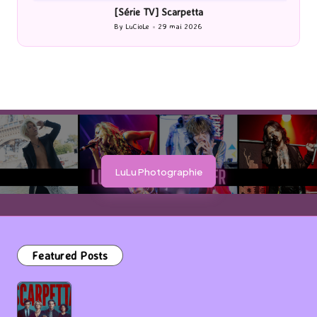
[Cinéma] Les Rayons et des ombres
[Le
By
LuCioLe
27 mai 2026
Posted
by
LuLu Photographie
Featured Posts