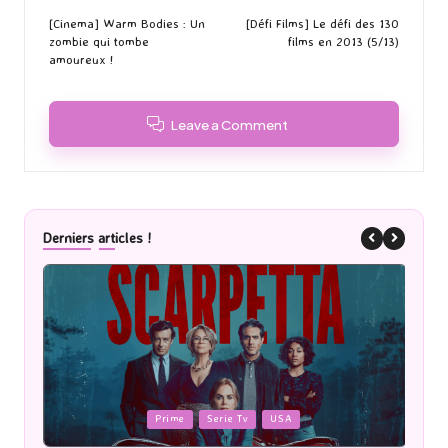
navigation
[Cinema] Warm Bodies : Un
[Défi Films] Le défi des 130
zombie qui tombe
films en 2013 (5/13)
amoureux !
Leave a Comment
Derniers articles !
Posted
P
Cinéma
in
i