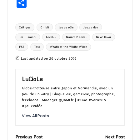
ce
as
m
u
u
n
hr
P
b
to
ai
es
m
e
ea
ar
o
d
l
ky
bl
ds
ta
Tags:
Critique
Ghibli
jeu de rôle
Jeux vidéo
o
o
r
g
Joe Hisaishi
Level-5
Namco Bandai
Ni no Kuni
k
n
er
PS3
Test
Wrath of the White Witch
Last updated on 26 octobre 2016
LuCioLe
Globe-trotteuse entre Japon et Normandie, avec un
peu de Country | Blogueuse, gameuse, photographe,
freelance | Manager @JaMEfr | #Cine #SeriesTV
#JeuxVidéo
View All Posts
Post
Previous Post
Next Post