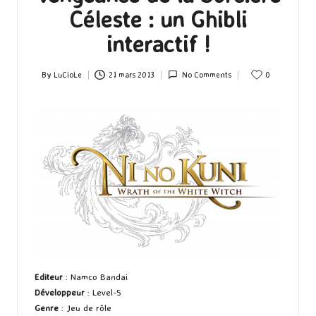
Céleste : un Ghibli
interactif !
By
LuCioLe
21 mars 2013
No Comments
0
Posted
by
Editeur
: Namco Bandai
Développeur
: Level-5
Genre
: Jeu de rôle