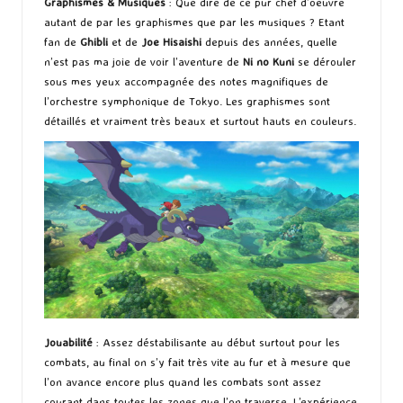
Graphismes
& Musiques
: Que dire de ce pur chef d’oeuvre
autant de par les graphismes que par les musiques ? Etant
fan de
Ghibli
et de
Joe Hisaishi
depuis des années, quelle
n’est pas ma joie de voir l’aventure de
Ni no Kuni
se dérouler
sous mes yeux accompagnée des notes magnifiques de
l’orchestre symphonique de Tokyo. Les graphismes sont
détaillés et vraiment très beaux et surtout hauts en couleurs.
Jouabilité
: Assez
déstabilisante
au début surtout pour les
combats, au final on s’y fait très vite au fur et à mesure que
l’on avance encore plus quand les combats sont assez
courant dans toutes les zones que l’on traverse. L’expérience