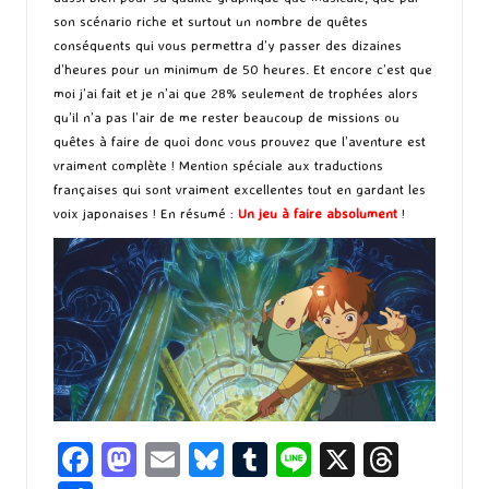
son scénario riche et surtout un nombre de quêtes
conséquents qui vous permettra d’y passer des dizaines
d’heures pour un minimum de 50 heures. Et encore c’est que
moi j’ai fait et je n’ai que 28% seulement de trophées alors
qu’il n’a pas l’air de me rester beaucoup de missions ou
quêtes à faire de quoi donc vous prouvez que l’aventure est
vraiment complète ! Mention spéciale aux traductions
françaises qui sont vraiment excellentes tout en gardant les
voix japonaises ! En résumé :
Un jeu à faire absolument
!
Fa
M
E
Bl
T
Li
X
T