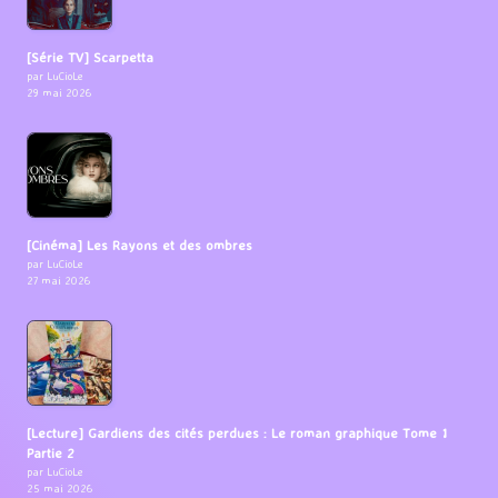
[Série TV] Scarpetta
par LuCioLe
29 mai 2026
[Cinéma] Les Rayons et des ombres
par LuCioLe
27 mai 2026
[Lecture] Gardiens des cités perdues : Le roman graphique Tome 1
Partie 2
par LuCioLe
25 mai 2026