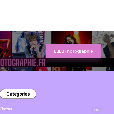
LuLu Photographie
Categories
Cinéma
749