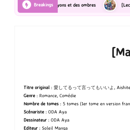
Breakings
ma] Les Rayons et des ombres
[Lecture] Gardiens des
[Ma
Titre original
: 愛してるって言ってもいいよ, Aishiterutte
Genre
: Romance, Comédie
Nombre de tomes
: 5 tomes (1er tome en version franç
Scénariste
: ODA Aya
Dessinateur
: ODA Aya
Editeur
: Soleil Manga