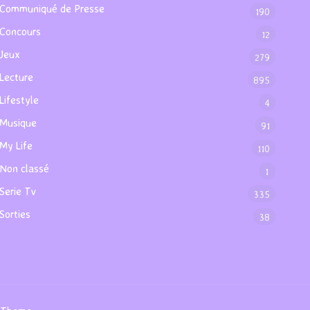
Communiqué de Presse
190
Concours
12
Jeux
279
Lecture
895
Lifestyle
4
Musique
91
My Life
110
Non classé
1
Serie Tv
335
Sorties
38