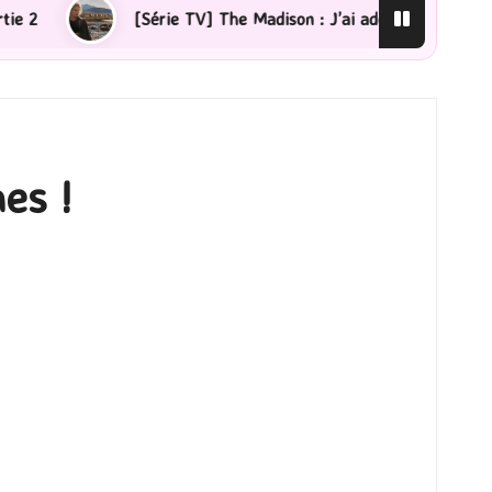
[Série TV] The Madison : J’ai adoré !
[Lecture] La fe
es !