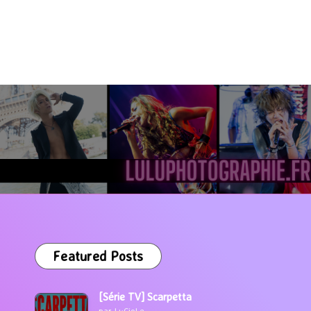
Featured Posts
[Série TV] Scarpetta
par LuCioLe