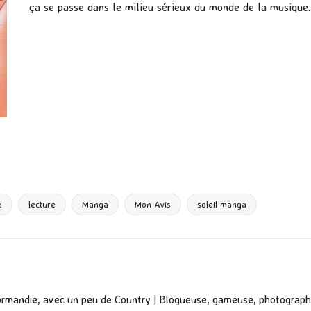
ça se passe dans le milieu sérieux du monde de la musique.
P
ar
ta
g
e
lecture
Manga
Mon Avis
soleil manga
er
ormandie, avec un peu de Country | Blogueuse, gameuse, photograph