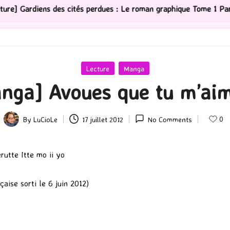
 cités perdues : Le roman graphique Tome 1 Partie 2
Posted
Lecture
Manga
in
nga] Avoues que tu m’aim
0
By
LuCioLe
17 juillet 2012
No Comments
Posted
by
 Itte mo ii yo
aise sorti le 6 juin 2012)