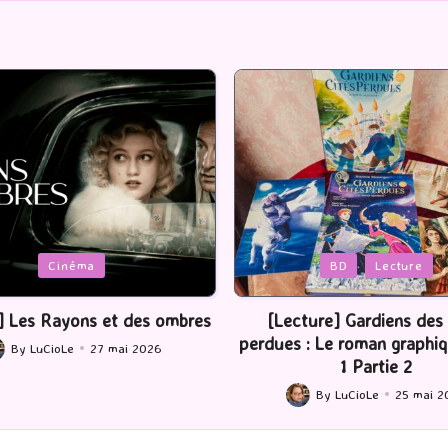
Posted
BD
Lecture
Serie Tv
USA
in
ture] Gardiens des cités
[Série TV] The Madison : J’
 : Le roman graphique Tome
By
LuCioLe
22 mai 2
Posted
1 Partie 2
by
By
LuCioLe
25 mai 2026
ted