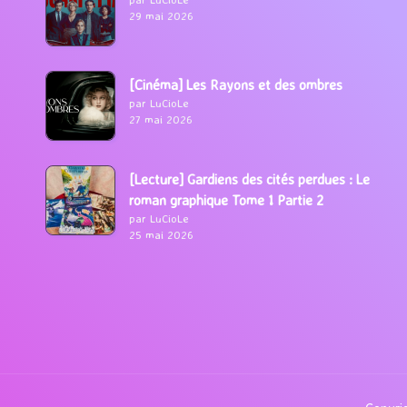
29 mai 2026
[Cinéma] Les Rayons et des ombres
par LuCioLe
27 mai 2026
[Lecture] Gardiens des cités perdues : Le
roman graphique Tome 1 Partie 2
par LuCioLe
25 mai 2026