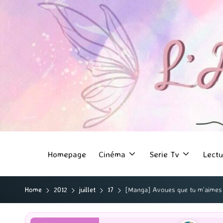
Homepage
Cinéma
Serie Tv
Lectu
Home
2012
juillet
17
[Manga] Avoues que tu m’aimes 