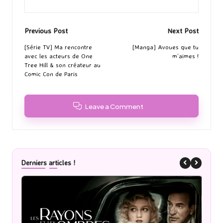
Post
Previous Post
Next Post
navigation
[Série TV] Ma rencontre
[Manga] Avoues que tu
avec les acteurs de One
m’aimes !
Tree Hill & son créateur au
Comic Con de Paris
Leave a Comment
Derniers articles !