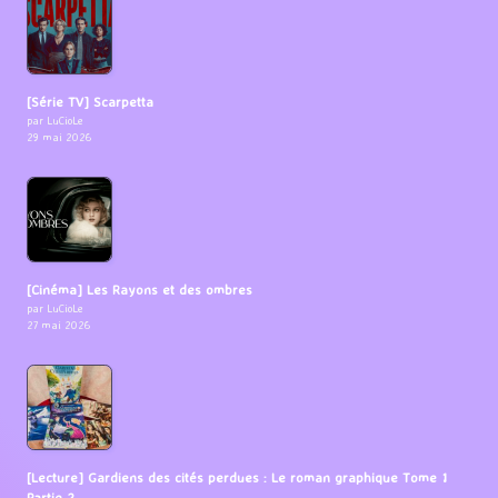
[Série TV] Scarpetta
par LuCioLe
29 mai 2026
[Cinéma] Les Rayons et des ombres
par LuCioLe
27 mai 2026
[Lecture] Gardiens des cités perdues : Le roman graphique Tome 1
Partie 2