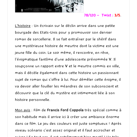
78/120 – Twixt :
3/5
.
L’histoire
: Un écrivain sur le déclin arrive dans une petite
bourgade des Etats-Unis pour y promouvoir son dernier
roman de sorcellerie. Il se fait entraîner par le shérif dans
une mystérieuse histoire de meurtre dont la victime est une
jeune fille du coin. Le soir même, il rencontre, en rêve,
l’énigmatique fantôme d’une adolescente prénommée
V
. Il
soupçonne un rapport entre
V
et le meurtre commis en ville,
mais il décèle également dans cette histoire un passionnant
sujet de roman qui s’offre à lui. Pour démêler cette énigme, il
va devoir aller fouiller les méandres de son subconscient et
découvrir que la clé du mystère est intimement liée à son
histoire personnelle.
Mon avis
: Film de
Francis Ford Coppola
très spécial comme à
son habitude mais il arrive ici à créer une ambiance énorme
dans ce film. Le jeu des couleurs est juste somptueux ! Après
niveau scénario c’est assez original et il faut accrocher et
suivre ! En tout cas, il est extrêmement bien monté ! Un très