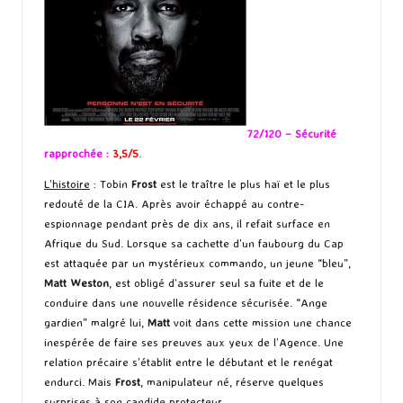
72/120 – Sécurité
rapprochée :
3,5/5
.
L’histoire
: Tobin
Frost
est le traître le plus haï et le plus
redouté de la CIA. Après avoir échappé au contre-
espionnage pendant près de dix ans, il refait surface en
Afrique du Sud. Lorsque sa cachette d’un faubourg du Cap
est attaquée par un mystérieux commando, un jeune “bleu”,
Matt
Weston
, est obligé d’assurer seul sa fuite et de le
conduire dans une nouvelle résidence sécurisée. “Ange
gardien” malgré lui,
Matt
voit dans cette mission une chance
inespérée de faire ses preuves aux yeux de l’Agence. Une
relation précaire s’établit entre le débutant et le renégat
endurci. Mais
Frost
, manipulateur né, réserve quelques
surprises à son candide protecteur…