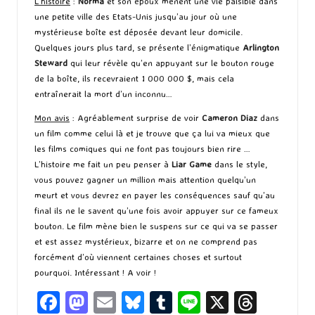
L’histoire
:
Norma
et son époux mènent une vie paisible dans
une petite ville des Etats-Unis jusqu’au jour où une
mystérieuse boîte est déposée devant leur domicile.
Quelques jours plus tard, se présente l’énigmatique
Arlington
Steward
qui leur révèle qu’en appuyant sur le bouton rouge
de la boîte, ils recevraient 1 000 000 $, mais cela
entraînerait la mort d’un inconnu…
Mon avis
: Agréablement surprise de voir
Cameron Diaz
dans
un film comme celui là et je trouve que ça lui va mieux que
les films comiques qui ne font pas toujours bien rire …
L’histoire me fait un peu penser à
Liar Game
dans le style,
vous pouvez gagner un million mais attention quelqu’un
meurt et vous devrez en payer les conséquences sauf qu’au
final ils ne le savent qu’une fois avoir appuyer sur ce fameux
bouton. Le film mène bien le suspens sur ce qui va se passer
et est assez mystérieux, bizarre et on ne comprend pas
forcément d’où viennent certaines choses et surtout
pourquoi. Intéressant ! A voir !
Fa
M
E
Bl
T
Li
X
T