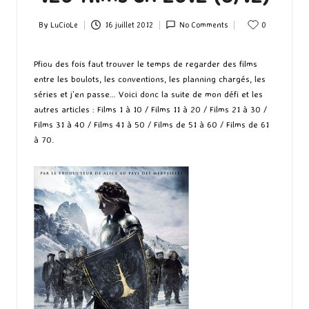
By
LuCioLe
16 juillet 2012
No Comments
0
Posted
by
Pfiou des fois faut trouver le temps de regarder des films
entre les boulots, les conventions, les planning chargés, les
séries et j’en passe… Voici donc la suite de mon défi et les
autres articles :
Films 1 à 10
/
Films 11 à 20
/
Films 21 à 30
/
Films 31 à 40
/
Films 41 à 50
/
Films de 51 à 60
/
Films de 61
à 70
.