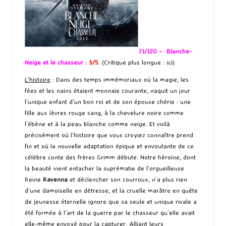
71/120 – Blanche-
Neige et le chasseur :
3/5
. (Critique plus longue :
ici
)
L’histoire
: Dans des temps immémoriaux où la magie, les
fées et les nains étaient monnaie courante, naquit un jour
l’unique enfant d’un bon roi et de son épouse chérie : une
fille aux lèvres rouge sang, à la chevelure noire comme
l’ébène et à la peau blanche comme neige. Et voilà
précisément où l’histoire que vous croyiez connaître prend
fin et où la nouvelle adaptation épique et envoutante de ce
célèbre conte des frères Grimm débute. Notre héroïne, dont
la beauté vient entacher la suprématie de l’orgueilleuse
Reine
Ravenna
et déclencher son courroux, n’a plus rien
d’une damoiselle en détresse, et la cruelle marâtre en quête
de jeunesse éternelle ignore que sa seule et unique rivale a
été formée à l’art de la guerre par le chasseur qu’elle avait
elle-même envoyé pour la capturer. Alliant leurs