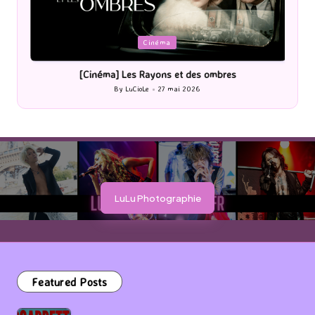
Posted
P
Cinéma
in
i
[Cinéma] Les Rayons et des ombres
[Le
By
LuCioLe
27 mai 2026
Posted
by
LuLu Photographie
Featured Posts