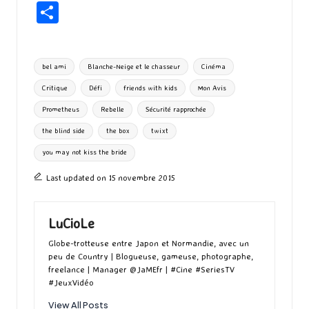
ce
as
m
u
u
n
hr
P
b
to
ai
es
m
e
ea
ar
o
d
l
ky
bl
ds
ta
Tags:
bel ami
Blanche-Neige et le chasseur
Cinéma
o
o
r
g
Critique
Défi
friends with kids
Mon Avis
k
n
er
Prometheus
Rebelle
Sécurité rapprochée
the blind side
the box
twixt
you may not kiss the bride
Last updated on 15 novembre 2015
LuCioLe
Globe-trotteuse entre Japon et Normandie, avec un
peu de Country | Blogueuse, gameuse, photographe,
freelance | Manager @JaMEfr | #Cine #SeriesTV
#JeuxVidéo
View All Posts