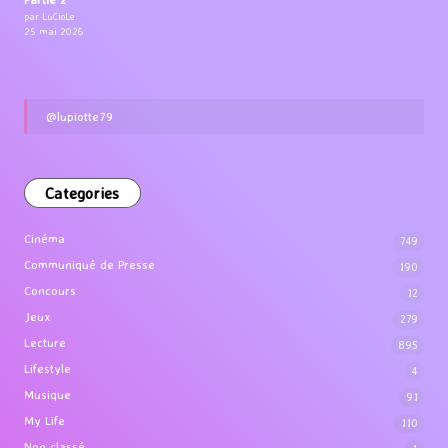
par LuCioLe
25 mai 2026
@lupiotte79
Categories
Cinéma
749
Communiqué de Presse
190
Concours
12
Jeux
279
Lecture
895
Lifestyle
4
Musique
91
My Life
110
Non classé