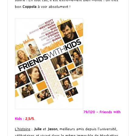
bon
Coppola
à voir absolument !
79/120 – Friends with
Kids :
2,5/5
.
L’histoire
:
Julie
et
Jason
, meilleurs amis depuis l’université,
célibataires et vivant dans le même immeuble de Manhattan,