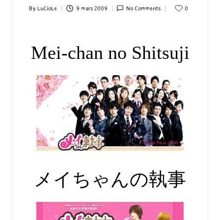
By
LuCioLe
9 mars 2009
No Comments
0
Posted
by
Mei-chan no Shitsuji
メイちゃんの執事