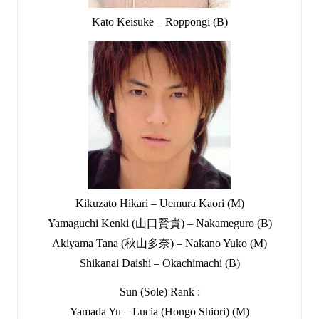
Kato Keisuke – Roppongi (B)
Kikuzato Hikari – Uemura Kaori (M)
Yamaguchi Kenki (山口賢貴) – Nakameguro (B)
Akiyama Tana (秋山多奈) – Nakano Yuko (M)
Shikanai Daishi – Okachimachi (B)
Sun (Sole) Rank :
Yamada Yu – Lucia (Hongo Shiori) (M)