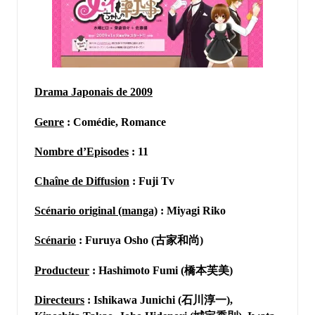
Drama Japonais de 2009
Genre
: Comédie, Romance
Nombre d’Episodes
: 11
Chaîne de Diffusion
: Fuji Tv
Scénario original (manga)
: Miyagi Riko
Scénario
: Furuya Osho (古家和尚)
Producteur
: Hashimoto Fumi (橋本芙美)
Directeurs
: Ishikawa Junichi (石川淳一),