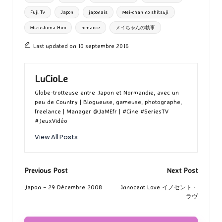
o
o
r
g
Fuji Tv
Japon
japonais
Mei-chan no shitsuji
k
n
er
Mizushima Hiro
romance
メイちゃんの執事
Last updated on 10 septembre 2016
LuCioLe
Globe-trotteuse entre Japon et Normandie, avec un
peu de Country | Blogueuse, gameuse, photographe,
freelance | Manager @JaMEfr | #Cine #SeriesTV
#JeuxVidéo
View All Posts
Post
Previous Post
Next Post
navigation
Japon – 29 Décembre 2008
Innocent Love イノセント・
ラヴ