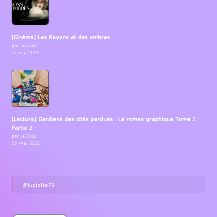
[Cinéma] Les Rayons et des ombres
par LuCioLe
27 mai 2026
[Lecture] Gardiens des cités perdues : Le roman graphique Tome 1
Partie 2
par LuCioLe
25 mai 2026
@lupiotte79
Categories