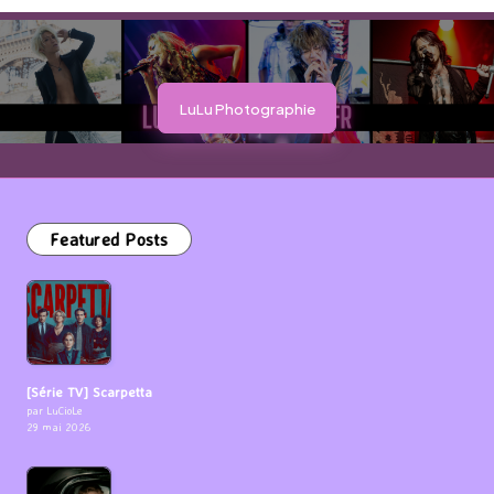
LuLu Photographie
Featured Posts
[Série TV] Scarpetta
par LuCioLe
29 mai 2026