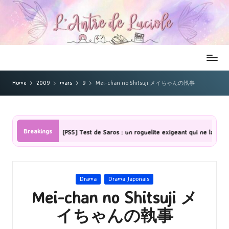
Home
2009
mars
9
Mei-chan no Shitsuji メイちゃんの執事
Breakings
de Saros : un roguelite exigeant qui ne laisse pas indifférent
[Série
Posted
Drama
Drama Japonais
in
Mei-chan no Shitsuji メ
イちゃんの執事