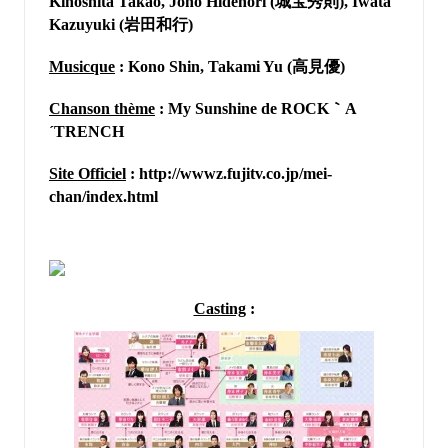
Kinoshita Takao, Joho Hidenori (城宝秀則), Iwata
Kazuyuki (岩田和行)
Musicque
: Kono Shin, Takami Yu (高見優)
Chanson thème
: My Sunshine de ROCK｀A
´TRENCH
Site Officiel
:
http://wwwz.fujitv.co.jp/mei-
chan/index.html
Casting
: