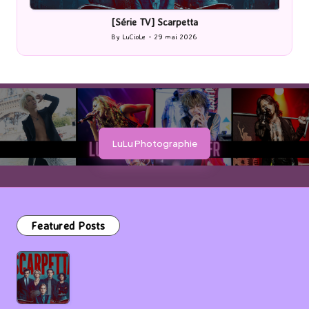
in
in
[Série TV] Scarpetta
By
LuCioLe
29 mai 2026
Posted
by
LuLu Photographie
Featured Posts