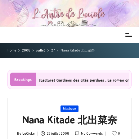
Home
2008
juillet
27
Nana Kitade 北出菜奈
Breakings
s
[Lecture] Gardiens des cités perdues : Le roman graphique Tome 1
Posted
Musique
in
Nana Kitade 北出菜奈
By
LuCioLe
27 juillet 2008
No Comments
0
Posted