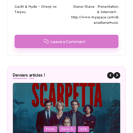
navigation
Gackt & Hyde – Orenji no
Diana~Diana : Presentation
Taiyou
& Interview :
http://www.myspace.com/di
anadianamusic
Leave a Comment
Derniers articles !
Posted
Posted
Prime
Serie Tv
USA