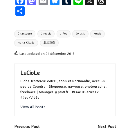
Fa
M
E
Bl
T
Li
X
T
ce
as
m
u
u
n
hr
P
b
to
ai
es
m
e
ea
ar
o
d
l
ky
bl
ds
ta
Tags:
Chanteuse
J-Music
J-Pop
JMusic
Music
o
o
r
g
Nana Kitade
北出菜奈
k
n
er
Last updated on 24 décembre 2016
LuCioLe
Globe-trotteuse entre Japon et Normandie, avec un
peu de Country | Blogueuse, gameuse, photographe,
freelance | Manager @JaMEfr | #Cine #SeriesTV
#JeuxVidéo
View All Posts
Post
Previous Post
Next Post