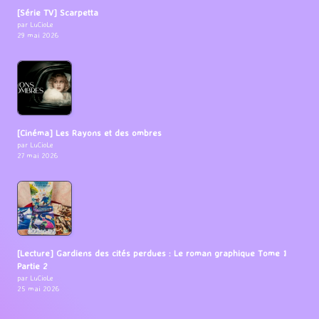
[Série TV] Scarpetta
par LuCioLe
29 mai 2026
[Cinéma] Les Rayons et des ombres
par LuCioLe
27 mai 2026
[Lecture] Gardiens des cités perdues : Le roman graphique Tome 1
Partie 2
par LuCioLe
25 mai 2026