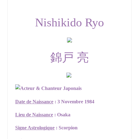
by
Nishikido Ryo
錦戸 亮
Acteur & Chanteur Japonais
Date de Naissance
: 3 Novembre 1984
Lieu de Naissance
: Osaka
Signe Astrologique
: Scorpion