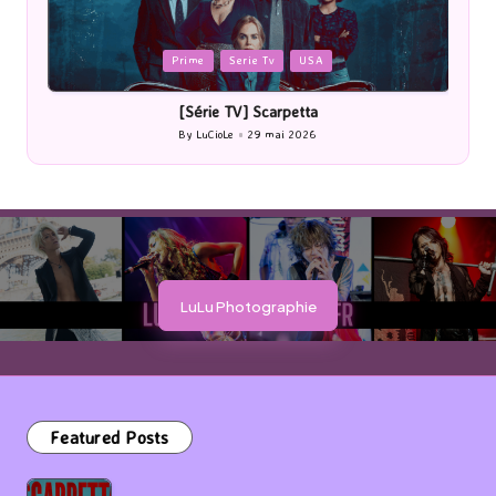
Posted
P
Prime
Serie Tv
USA
in
i
[Série TV] Scarpetta
By
LuCioLe
29 mai 2026
Posted
by
LuLu Photographie
Featured Posts