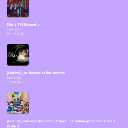
[Série TV] Scarpetta
par LuCioLe
29 mai 2026
[Cinéma] Les Rayons et des ombres
par LuCioLe
27 mai 2026
[Lecture] Gardiens des cités perdues : Le roman graphique Tome 1
Partie 2