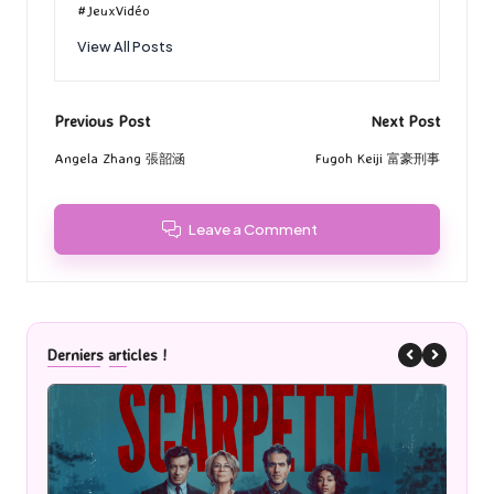
#JeuxVidéo
View All Posts
Post
Previous Post
Next Post
navigation
Angela Zhang 張韶涵
Fugoh Keiji 富豪刑事
Leave a Comment
Derniers articles !