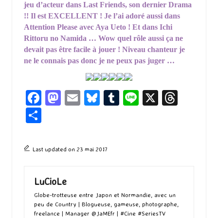
jeu d’acteur dans Last Friends, son dernier Drama
!! Il est EXCELLENT ! Je l’ai adoré aussi dans
Attention Please avec Aya Ueto ! Et dans Ichi
Rittoru no Namida … Wow quel rôle aussi ça ne
devait pas être facile à jouer ! Niveau chanteur je
ne le connais pas donc je ne peux pas juger …
Fa
M
E
Bl
T
Li
X
T
ce
as
m
u
u
n
hr
P
b
to
ai
es
m
e
ea
ar
o
d
l
ky
bl
ds
ta
Last updated on 23 mai 2017
o
o
r
g
k
n
er
LuCioLe
Globe-trotteuse entre Japon et Normandie, avec un
peu de Country | Blogueuse, gameuse, photographe,
freelance | Manager @JaMEfr | #Cine #SeriesTV