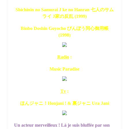
Shichinin no Samurai J ke no Hanran 七人のサム
ライ J家の反乱 (1999)
Binbo Doshin Goyocho びんぼう同心御用帳
(1998)
Radio
:
Music Paradise
Tv
:
ほんジャニ！Honjani ! & 裏ジャニ Ura Jani
Un acteur merveilleux ! Là je suis bluffée par son