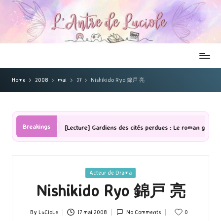
Home
2008
mai
17
Nishikido Ryo 錦戸 亮
Breakings
res
[Lecture] Gardiens des cités perdues : Le roman graphique Tome
Posted
Acteur de Drama
in
Nishikido Ryo 錦戸 亮
By
LuCioLe
17 mai 2008
No Comments
0
Posted