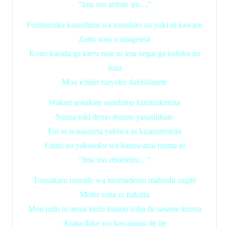
"Ima mo aishite iru…"
Furitsuzuku kanashimi wa masshiro na yuki ni kawaru
Zutto sora o miageteta
Kono karada ga kieru mae ni ima negai ga todoku no
nara
Mou ichido tsuyoku dakishimete
Wakari aenakute nandomo kizutsuketeita
Sonna toki demo itsumo yasashikute
Fui ni watasareta yubiwa ni kizamareteita
Futari no yakusoku wa kanawanai mama ni
"Ima mo oboeteiru…"
Toozakaru omoide wa itsumademo mabushi sugite
Motto soba ni itakatta
Mou nido to aenai kedo itsumo soba de sasaete kureta
Anata dake wa kawaranai de ite