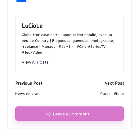
b
to
ai
es
m
e
ea
ar
o
d
l
ky
bl
ds
ta
o
o
r
g
LuCioLe
k
n
er
Globe-trotteuse entre Japon et Normandie, avec un
peu de Country | Blogueuse, gameuse, photographe,
freelance | Manager @JaMEfr | #Cine #SeriesTV
#JeuxVidéo
View All Posts
Post
Previous Post
Next Post
navigation
News en vrac
Gackt – Etude
Leave a Comment