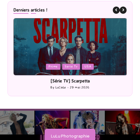
Derniers articles !
Posted
P
Prime
Serie Tv
USA
in
i
[Série TV] Scarpetta
By
LuCioLe
29 mai 2026
Posted
by
LuLu Photographie