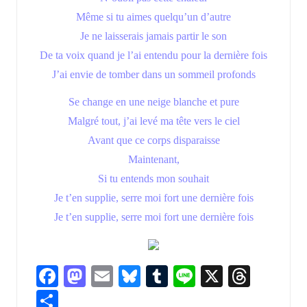
Même si tu aimes quelqu’un d’autre
Je ne laisserais jamais partir le son
De ta voix quand je l’ai entendu pour la dernière fois
J’ai envie de tomber dans un sommeil profonds
Se change en une neige blanche et pure
Malgré tout, j’ai levé ma tête vers le ciel
Avant que ce corps disparaisse
Maintenant,
Si tu entends mon souhait
Je t’en supplie, serre moi fort une dernière fois
Je t’en supplie, serre moi fort une dernière fois
Fa
M
E
Bl
T
Li
X
T
ce
as
m
u
u
n
hr
P