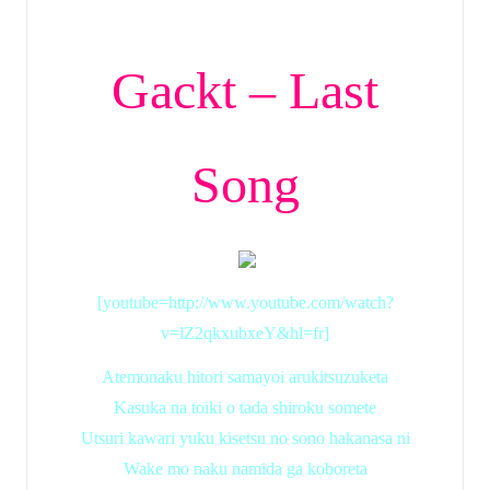
by
Gackt – Last
Song
[youtube=http://www.youtube.com/watch?
v=lZ2qkxubxeY&hl=fr]
Atemonaku hitori samayoi arukitsuzuketa
Kasuka na toiki o tada shiroku somete
Utsuri kawari yuku kisetsu no sono hakanasa ni
Wake mo naku namida ga koboreta