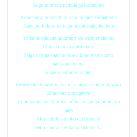
Saigo ni miseta namida ga kisenakute
Kono shiroi yukitachi to issho ni kiete shimattemo
Anata no kokoro no naka ni zutto saite itai kara
Yorisotte dakiatta nukumori wa wasurenaide ne
Chigau dareka o aishitemo
Saigo ni kiita anata no koe o kono mama zutto
hanasanai mama
Fukaku nemuri ni ochitai
Furitsuzuku kanashimi wa masshiro na yuki ni kawaru
Zutto sora o miageteta
Kono karada ga kieru mae ni ima negai ga todoku no
nara
Mou ichido tsuyoku dakishimete
"Mou ichido tsuyoku dakishimete.."