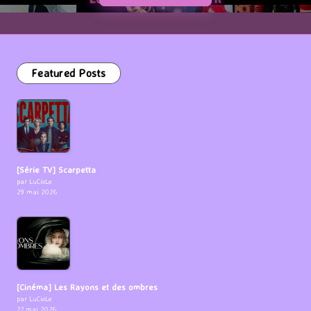
Featured Posts
[Série TV] Scarpetta
par LuCioLe
29 mai 2026
[Cinéma] Les Rayons et des ombres
par LuCioLe
27 mai 2026