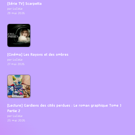
[Série TV] Scarpetta
par LuCioLe
29 mai 2026
[Cinéma] Les Rayons et des ombres
par LuCioLe
27 mai 2026
[Lecture] Gardiens des cités perdues : Le roman graphique Tome 1
Partie 2
par LuCioLe
25 mai 2026