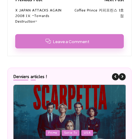
Post
navigation
X JAPAN ATTACKS AGAIN
Coffee Prince 커피프린스 1호
2008 I.V. ~Towards
점
Destruction~
Leave a Comment
Derniers articles !
Posted
P
Prime
Serie Tv
USA
in
i