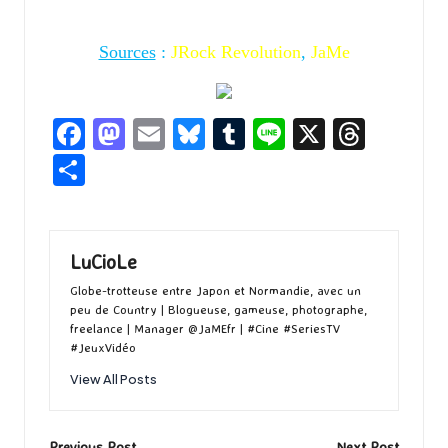
Sources
:
JRock Revolution
,
JaMe
Fa
M
E
Bl
T
Li
X
T
ce
as
m
u
u
n
hr
P
b
to
ai
es
m
e
ea
ar
o
d
l
ky
bl
ds
ta
o
o
r
g
LuCioLe
k
n
er
Globe-trotteuse entre Japon et Normandie, avec un
peu de Country | Blogueuse, gameuse, photographe,
freelance | Manager @JaMEfr | #Cine #SeriesTV
#JeuxVidéo
View All Posts
Previous Post
Next Post