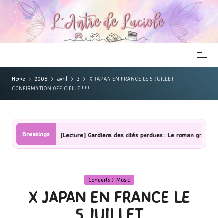
Home
2008
avril
3
X JAPAN EN FRANCE LE 5 JUILLET
CONFIRMATION OFFICIELLE !!!!!
Breakings
res
[Lecture] Gardiens des cités perdues : Le roman graphique Tom
Posted
Concerts J-Music
in
X JAPAN EN FRANCE LE
5 JUILLET