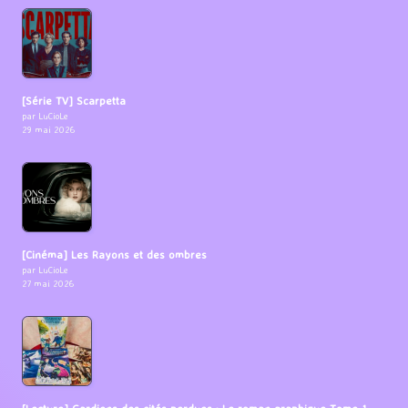
[Série TV] Scarpetta
par LuCioLe
29 mai 2026
[Cinéma] Les Rayons et des ombres
par LuCioLe
27 mai 2026