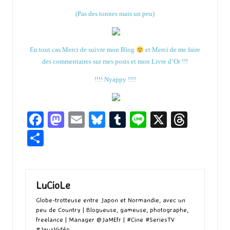
(Pas des tonnes mais un peu)
En tout cas Merci de suivre mon Blog
et Merci de me faire
des commentaires sur mes posts et mon Livre d’Or !!!
!!!! Nyappy !!!!
Fa
M
E
Bl
T
Li
X
T
ce
as
m
u
u
n
hr
P
b
to
ai
es
m
e
ea
ar
o
d
l
ky
bl
ds
ta
o
o
r
g
LuCioLe
k
n
er
Globe-trotteuse entre Japon et Normandie, avec un
peu de Country | Blogueuse, gameuse, photographe,
freelance | Manager @JaMEfr | #Cine #SeriesTV
#JeuxVidéo