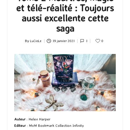
et télé-réalité : Toujours
aussi excellente cette
saga
By
LuCioLe
19 janvier 2021
1
0
Posted
by
Auteur
: Helen Harper
Editeur
: MxM Bookmark Collection Infinity