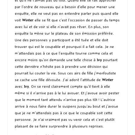
et qu’il ne l’aimait pas du tout. Quand elle se fait approcher
par l’ordre de nouveau qui a besoin d’elle pour mener une
enquête, elle ne veut pas en entendre parler puis quand elle
voit
Winter
elle se fit que c’est l’occasion de passer du temps
avec lui et de voir si elle n’avait pas rêver. En plus, son
enquête la mène sur le plateau de son émission préférée.
Une des personnes y participant a été tuée et elle doit
trouver qui est le coupable et pourquoi il a fait cela. Je ne
m’attendais pas à ce que l’enquête tourne comme cela et
encore moins qu’on demande une telle chose à
Ivy
pourtant
cette dernière n’hésite pas à prendre une décision qui
pourrait lui couter la vie. Sous ces airs de fille j’menfoutiste
se cache une fille dévouée. J’ai adoré l’attitude de
Winter
avec
Ivy
. On se rend clairement compte qu’il tient à elle
même si il n’arrive pas à le lui avouer. Et j’avoue avoir pester
que le moment tant attendu n’arrive pas plus tôt ! L’autrice
arrive à nous faire durer le suspens jusqu’au bout et j’avoue
que je ne m’attendais pas à ce que le coupable soit cette
personne. Je n’ai vraiment pas vu venir cela et c’est plutôt
plaisant de se faire surprendre à plusieurs reprises.