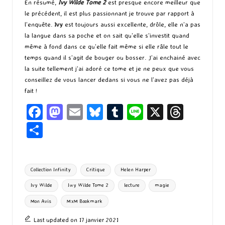
En résumé,
Ivy Wilde Tome 2
est presque encore meilleur que
le précédent, il est plus passionnant je trouve par rapport à
l’enquête.
Ivy
est toujours aussi excellente, drôle, elle n’a pas
la langue dans sa poche et on sait qu’elle s’investit quand
même à fond dans ce qu’elle fait même si elle râle tout le
temps quand il s’agit de bouger ou bosser. J’ai enchainé avec
la suite tellement j’ai adoré ce tome et je ne peux que vous
conseillez de vous lancer dedans si vous ne l’avez pas déjà
fait !
Fa
M
E
Bl
T
Li
X
T
ce
as
m
u
u
n
hr
P
b
to
ai
es
m
e
ea
ar
o
d
l
ky
bl
ds
ta
Tags:
Collection Infinity
Critique
Helen Harper
o
o
r
g
Ivy Wilde
Iwy Wilde Tome 2
lecture
magie
k
n
er
Mon Avis
MxM Bookmark
Last updated on 17 janvier 2021