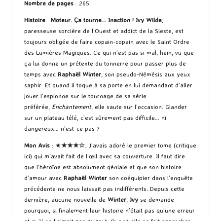
Nombre de pages
: 265
Histoire
:
Moteur. Ça tourne… Inaction !
Ivy Wilde
,
paresseuse sorcière de l’Ouest et addict de la Sieste, est
toujours obligée de faire copain-copain avec le Saint Ordre
des Lumières Magiques. Ce qui n’est pas si mal, hein, vu que
ça lui donne un prétexte du tonnerre pour passer plus de
temps avec
Raphaël Winter
, son pseudo-Némésis aux yeux
saphir. Et quand il toque à sa porte en lui demandant d’aller
jouer l’espionne sur le tournage de sa série
préférée,
Enchantement
, elle saute sur l’occasion. Glander
sur un plateau télé, c’est sûrement pas difficile… ni
dangereux… n’est-ce pas ?
Mon Avis
: ★
★★
★
☆
. J’avais adoré le premier tome (
critique
ici
) qui m’avait fait de l’œil avec sa couverture. Il faut dire
que l’héroïne est absolument géniale et que son histoire
d’amour avec
Raphaël Winter
son coéquipier dans l’enquête
précédente ne nous laissait pas indifférents. Depuis cette
dernière, aucune nouvelle de
Winter
,
Ivy
se demande
pourquoi, si finalement leur histoire n’était pas qu’une erreur