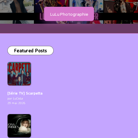
LuLu Photographie
Featured Posts
[Série TV] Scarpetta
par LuCioLe
29 mai 2026