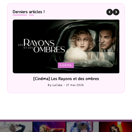
Derniers articles !
Posted
P
Cinéma
in
i
[Cinéma] Les Rayons et des ombres
[Le
By
LuCioLe
27 mai 2026
Posted
by