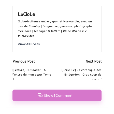
LuCioLe
Globe-trotteuse entre Japon et Normandie, avec un
peu de Country | Blogueuse, gameuse, photographe,
freelance | Manager @JaMEfr | #Cine #SeriesTV
#JeuxVidéo
View All Posts
Post
Previous Post
Next Post
navigation
[Lecture] Outlander : A
[Série TV] La chronique des
l’encre de mon cœur Tome
Bridgerton : Gros coup de
1
cœur !
Show 1 Comment