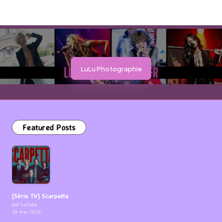
LuLu Photographie
Featured Posts
[Série TV] Scarpetta
par LuCioLe
29 mai 2026