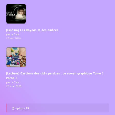
[Cinéma] Les Rayons et des ombres
par LuCioLe
27 mai 2026
[Lecture] Gardiens des cités perdues : Le roman graphique Tome 1
Partie 2
par LuCioLe
25 mai 2026
@lupiotte79