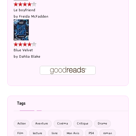
Le boyfriend
by
Freida McFadden
Blue Velvet
by
Dahlia Blake
Tags
Action
Aventure
Cinéma
Critique
Drame
Film
lecture
livre
Mon Avis
PS4
roman