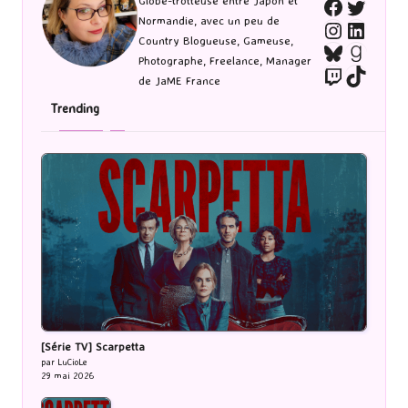
Twitte
Globe-trotteuse entre Japon et
Faceboo
Normandie, avec un peu de
Instagra
Linked
Country Blogueuse, Gameuse,
Bluesky
Goodr
Photographe, Freelance, Manager
Twitch
TikTo
de JaME France
Trending
[Série TV] Scarpetta
par LuCioLe
29 mai 2026