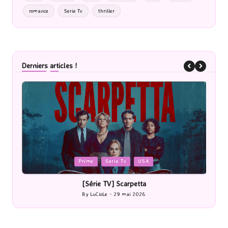
romance
Serie Tv
thriller
Derniers articles !
Posted
Cinéma
in
[Cinéma] Les Rayons et des ombres
[L
By
LuCioLe
27 mai 2026
Posted
by