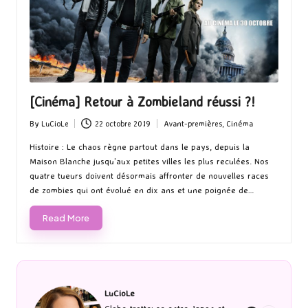
[Cinéma] Retour à Zombieland réussi ?!
By
LuCioLe
22 octobre 2019
Avant-premières
,
Cinéma
Posted
Posted
by
in
Histoire : Le chaos règne partout dans le pays, depuis la
Maison Blanche jusqu’aux petites villes les plus reculées. Nos
quatre tueurs doivent désormais affronter de nouvelles races
de zombies qui ont évolué en dix ans et une poignée de…
Read More
LuCioLe