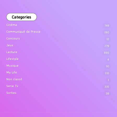
Categories
Cinéma
749
Communiqué de Presse
190
Concours
12
Jeux
279
Lecture
895
Lifestyle
4
Musique
91
My Life
110
Non classé
1
Serie Tv
335
Sorties
38