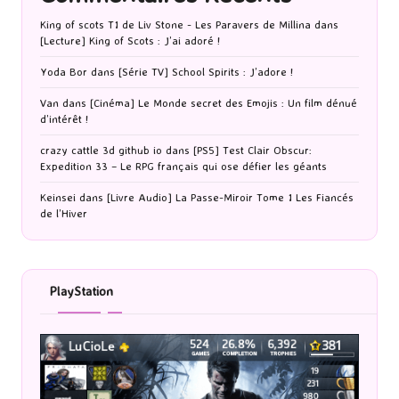
King of scots T1 de Liv Stone - Les Paravers de Millina
dans
[Lecture] King of Scots : J’ai adoré !
Yoda Bor
dans
[Série TV] School Spirits : J’adore !
Van
dans
[Cinéma] Le Monde secret des Emojis : Un film dénué
d’intérêt !
crazy cattle 3d github io
dans
[PS5] Test Clair Obscur:
Expedition 33 – Le RPG français qui ose défier les géants
Keinsei
dans
[Livre Audio] La Passe-Miroir Tome 1 Les Fiancés
de l’Hiver
PlayStation