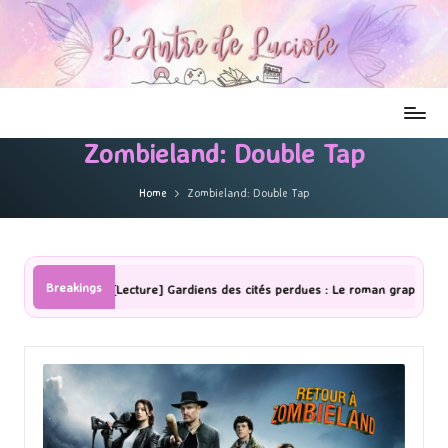
Zombieland: Double Tap
Home
Zombieland: Double Tap
Breakings
[Lecture] Gardiens des cités perdues : Le roman graphique Tome 1 Par