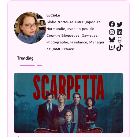
LuCioLe
Twitte
Globe-trotteuse entre Japon et
Faceboo
Normandie, avec un peu de
Instagra
Linked
Country Blogueuse, Gameuse,
Bluesky
Goodr
Photographe, Freelance, Manager
Twitch
TikTo
de JaME France
Trending