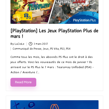
[PlayStation] Les Jeux PlayStation Plus de
mars !
By
LuCioLe
1 mars 2017
Posted
Communiqué de Presse
,
Jeux
,
PS Vita
,
PS3
,
PS4
by
Posted
in
Comme tous les mois, les abonnés PS Plus ont le droit à des
jeux offerts. Voici les nouveautés de ce mois de janvier ! Ils
arrivent sur le PS Plus le 7 mars : Tearaway Unfloded (PS4) -
Action / Aventure /…
Read More