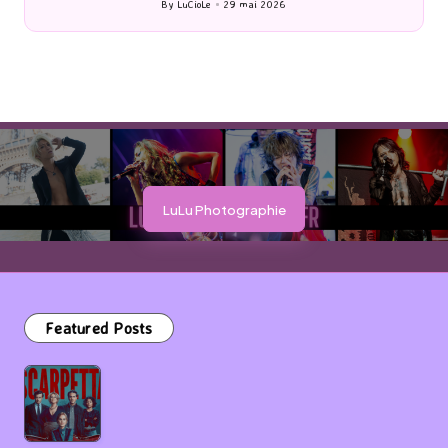
By
LuCioLe
27 mai 2026
Posted
by
LuLu Photographie
Featured Posts