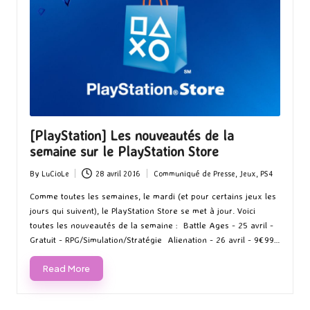
[PlayStation] Les nouveautés de la
semaine sur le PlayStation Store
By
LuCioLe
28 avril 2016
Communiqué de Presse
,
Jeux
,
PS4
Posted
Posted
by
in
Comme toutes les semaines, le mardi (et pour certains jeux les
jours qui suivent), le PlayStation Store se met à jour. Voici
toutes les nouveautés de la semaine : Battle Ages - 25 avril -
Gratuit - RPG/Simulation/Stratégie Alienation - 26 avril - 9€99…
Read More