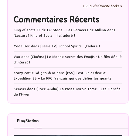
LuCioLe's favorite books »
Commentaires Récents
King of scots T1 de Liv Stone - Les Paravers de Millina
dans
[Lecture] King of Scots : J’ai adoré !
Yoda Bor
dans
[Série TV] School Spirits : J’adore !
Van
dans
[Cinéma] Le Monde secret des Emojis : Un film dénué
d’intérêt !
crazy cattle 3d github io
dans
[PS5] Test Clair Obscur:
Expedition 33 – Le RPG français qui ose défier les géants
Keinsei
dans
[Livre Audio] La Passe-Miroir Tome 1 Les Fiancés
de l’Hiver
PlayStation