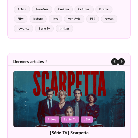
Action
Aventure
Cinéma
Critique
Drame
Film
lecture
livre
Mon Avis
PS4
roman
romance
Serie Tv
thriller
Derniers articles !
Posted
P
Cinéma
in
i
[Cinéma] Les Rayons et des ombres
[Le