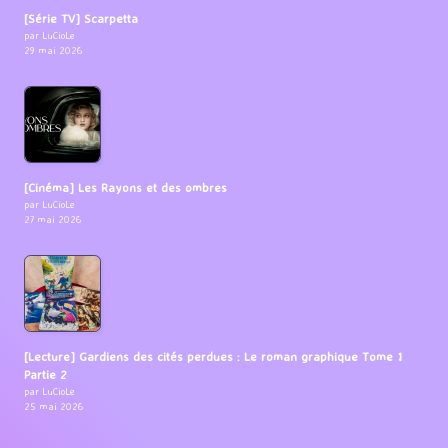
[Série TV] Scarpetta
par LuCioLe
29 mai 2026
[Cinéma] Les Rayons et des ombres
par LuCioLe
27 mai 2026
[Lecture] Gardiens des cités perdues : Le roman graphique Tome 1
Partie 2
par LuCioLe
25 mai 2026