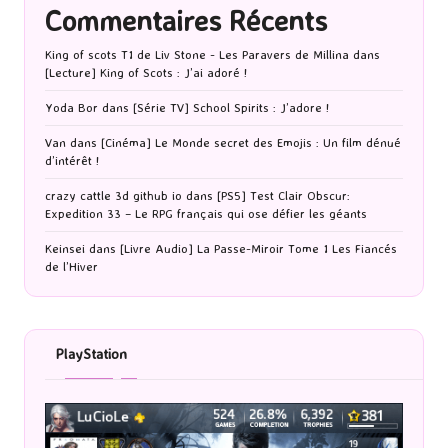
Commentaires Récents
King of scots T1 de Liv Stone - Les Paravers de Millina
dans
[Lecture] King of Scots : J’ai adoré !
Yoda Bor
dans
[Série TV] School Spirits : J’adore !
Van
dans
[Cinéma] Le Monde secret des Emojis : Un film dénué
d’intérêt !
crazy cattle 3d github io
dans
[PS5] Test Clair Obscur:
Expedition 33 – Le RPG français qui ose défier les géants
Keinsei
dans
[Livre Audio] La Passe-Miroir Tome 1 Les Fiancés
de l’Hiver
PlayStation