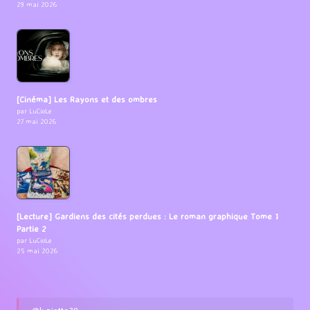
29 mai 2026
[Cinéma] Les Rayons et des ombres
par LuCioLe
27 mai 2026
[Lecture] Gardiens des cités perdues : Le roman graphique Tome 1
Partie 2
par LuCioLe
25 mai 2026
@lupiotte79