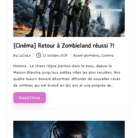
[Cinéma] Retour à Zombieland réussi ?!
By
LuCioLe
22 octobre 2019
Avant-premières
,
Cinéma
Posted
Posted
by
in
Histoire : Le chaos règne partout dans le pays, depuis la
Maison Blanche jusqu’aux petites villes les plus reculées. Nos
quatre tueurs doivent désormais affronter de nouvelles races
de zombies qui ont évolué en dix ans et une poignée de…
Read More