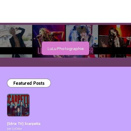
LuLu Photographie
Featured Posts
[Série TV] Scarpetta
par LuCioLe