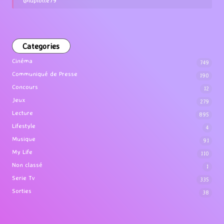
Categories
Cinéma
749
Communiqué de Presse
190
Concours
12
Jeux
279
Lecture
895
Lifestyle
4
Musique
91
My Life
110
Non classé
1
Serie Tv
335
Sorties
38