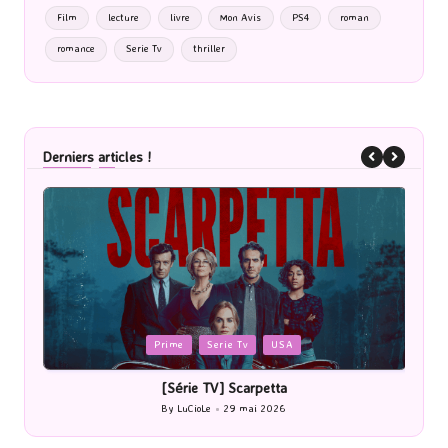
Film
lecture
livre
Mon Avis
PS4
roman
romance
Serie Tv
thriller
Derniers articles !
Posted
P
Cinéma
in
i
[Cinéma] Les Rayons et des ombres
[Le
By
LuCioLe
27 mai 2026
Posted
by