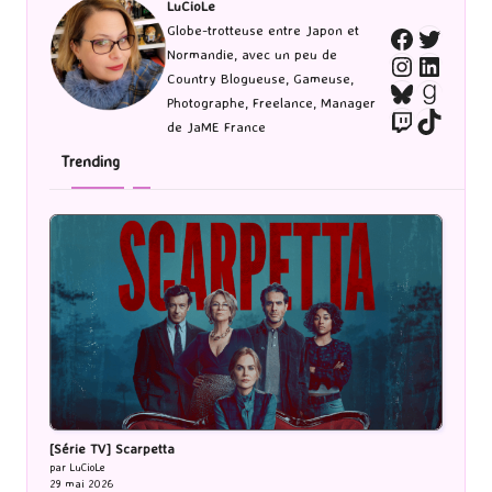
LuCioLe
Twitte
Globe-trotteuse entre Japon et
Faceboo
Normandie, avec un peu de
Instagra
Linked
Country Blogueuse, Gameuse,
Bluesky
Goodr
Photographe, Freelance, Manager
Twitch
TikTo
de JaME France
Trending
[Série TV] Scarpetta
par LuCioLe
29 mai 2026