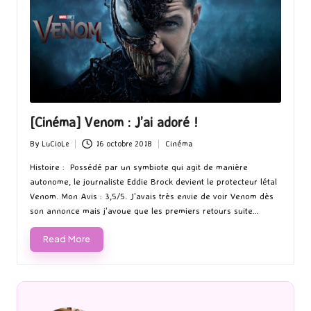
[Cinéma] Venom : J’ai adoré !
By
LuCioLe
16 octobre 2018
Cinéma
Posted
Posted
by
in
Histoire : Possédé par un symbiote qui agit de manière
autonome, le journaliste Eddie Brock devient le protecteur létal
Venom. Mon Avis : 3,5/5. J'avais très envie de voir Venom dès
son annonce mais j'avoue que les premiers retours suite…
Read More