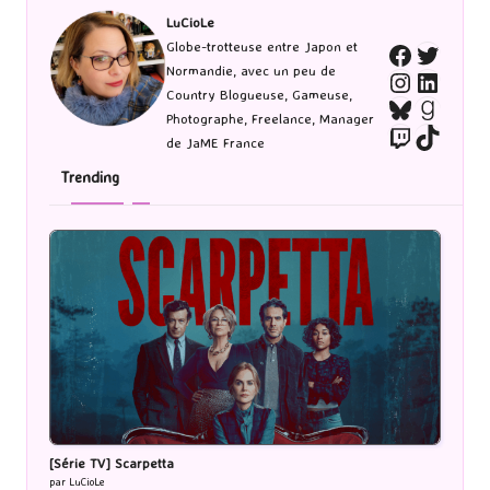
LuCioLe
Twitte
Globe-trotteuse entre Japon et
Faceboo
Normandie, avec un peu de
Instagra
Linked
Country Blogueuse, Gameuse,
Bluesky
Goodr
Photographe, Freelance, Manager
Twitch
TikTo
de JaME France
Trending
[Série TV] Scarpetta
par LuCioLe