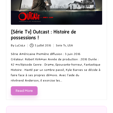
[Série Tv] Outcast : Histoire de
possessions !
By
LuCioLe
5 juillet 2016
Serie Tv
,
USA
Posted
Posted
by
in
Série Américaine Première diffusion : 3 juin 2016
Créateur: Robert Kirkman Année de production : 2016 Durée :
42 mn/épisode Genre : Drame, Epouvante-horreur, Fantastique
Histoire : Hanté par un sombre passé, Kyle Barnes se décide à
faire face à ses propres démons. Avec l'aide du
révérend Anderson, il exorcise les…
Read More