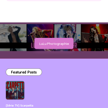
by
LuLu Photographie
Featured Posts
[Série TV] Scarpetta