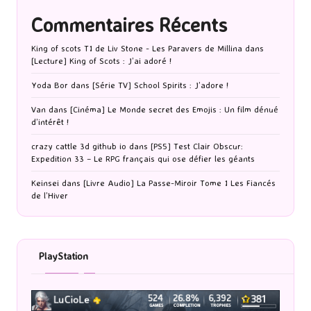
Commentaires Récents
King of scots T1 de Liv Stone - Les Paravers de Millina
dans
[Lecture] King of Scots : J’ai adoré !
Yoda Bor
dans
[Série TV] School Spirits : J’adore !
Van
dans
[Cinéma] Le Monde secret des Emojis : Un film dénué
d’intérêt !
crazy cattle 3d github io
dans
[PS5] Test Clair Obscur:
Expedition 33 – Le RPG français qui ose défier les géants
Keinsei
dans
[Livre Audio] La Passe-Miroir Tome 1 Les Fiancés
de l’Hiver
PlayStation