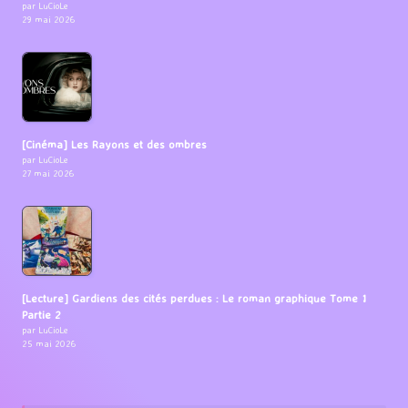
par LuCioLe
29 mai 2026
[Cinéma] Les Rayons et des ombres
par LuCioLe
27 mai 2026
[Lecture] Gardiens des cités perdues : Le roman graphique Tome 1
Partie 2
par LuCioLe
25 mai 2026