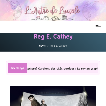
Reg E. Cathey
Home
Reg E. Cathey
Breakings
[Lecture] Gardiens des cités perdues : Le roman graphique Tome 1 Part