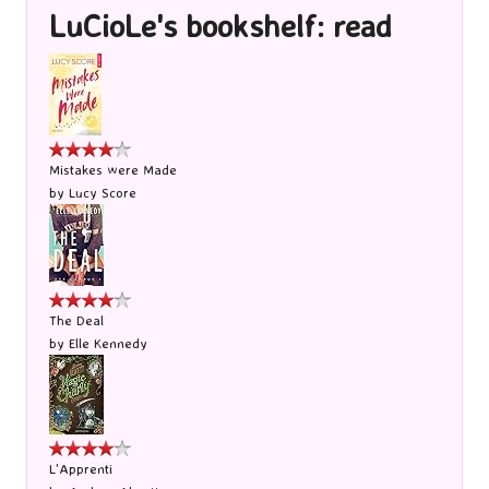
LuCioLe's bookshelf: read
Mistakes were Made
by
Lucy Score
The Deal
by
Elle Kennedy
L'Apprenti