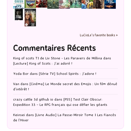
LuCioLe's favorite books »
Commentaires Récents
King of scots T1 de Liv Stone - Les Paravers de Millina
dans
[Lecture] King of Scots : J’ai adoré !
Yoda Bor
dans
[Série TV] School Spirits : J’adore !
Van
dans
[Cinéma] Le Monde secret des Emojis : Un film dénué
d’intérêt !
crazy cattle 3d github io
dans
[PS5] Test Clair Obscur:
Expedition 33 – Le RPG français qui ose défier les géants
Keinsei
dans
[Livre Audio] La Passe-Miroir Tome 1 Les Fiancés
de l’Hiver