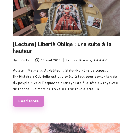
[Lecture] Liberté Oblige : une suite à la
hauteur
By
LuCioLe
25 août 2025
Lecture
,
Romans
,
★★★★☆
Posted
Posted
by
in
Auteur : Maiwenn AlixEditeur : SlalomNombre de pages :
544Histoire : Gabrielle est-elle prête à tout pour porter la voix
du peuple ? Voici l'espionne antiroyaliste à la tête du royaume
de France ! La mort de Louis XXII se révèle être un…
Read More