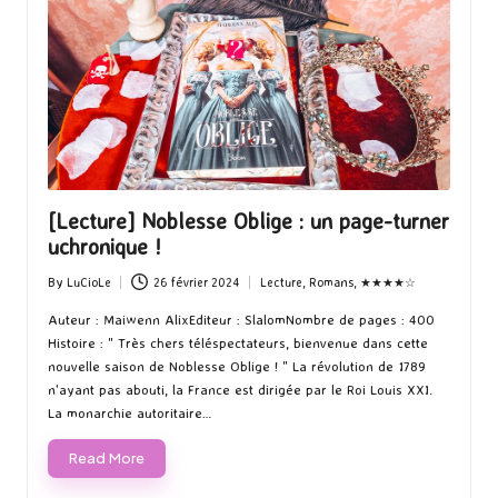
[Lecture] Noblesse Oblige : un page-turner
uchronique !
By
LuCioLe
26 février 2024
Lecture
,
Romans
,
★★★★☆
Posted
Posted
by
in
Auteur : Maiwenn AlixEditeur : SlalomNombre de pages : 400
Histoire : " Très chers téléspectateurs, bienvenue dans cette
nouvelle saison de Noblesse Oblige ! " La révolution de 1789
n'ayant pas abouti, la France est dirigée par le Roi Louis XXI.
La monarchie autoritaire…
Read More