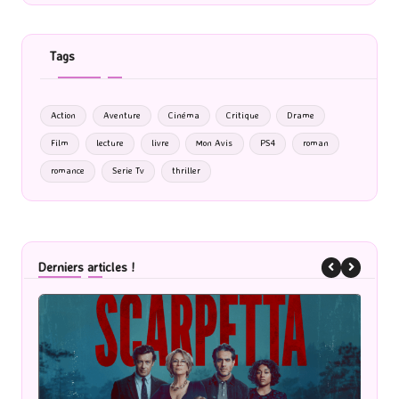
Tags
Action
Aventure
Cinéma
Critique
Drame
Film
lecture
livre
Mon Avis
PS4
roman
romance
Serie Tv
thriller
Derniers articles !