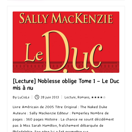
[Lecture] Noblesse oblige Tome 1 – Le Duc
mis à nu
By
LuCioLe
28 juin 2013
Lecture
,
Romans
,
★★★★☆
Posted
Posted
by
in
Livre Américain de 2005 Titre Original : The Naked Duke
Auteure : Sally Mackenzie Editeur : Pemperley Nombre de
pages : 360 pages Histoire : La chance ne sourit décidément
pas à Miss Sarah Hamilton, fraîchement débarquée de
Philadelphie. Son père lui a fait promettre sur…