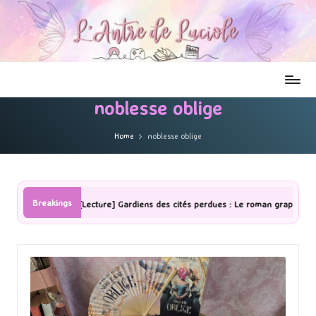
noblesse oblige
Home
noblesse oblige
Breakings
[Lecture] Gardiens des cités perdues : Le roman graphique Tome 1 Partie