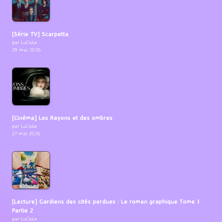
[Série TV] Scarpetta
par LuCioLe
29 mai 2026
[Cinéma] Les Rayons et des ombres
par LuCioLe
27 mai 2026
[Lecture] Gardiens des cités perdues : Le roman graphique Tome 1
Partie 2
par LuCioLe