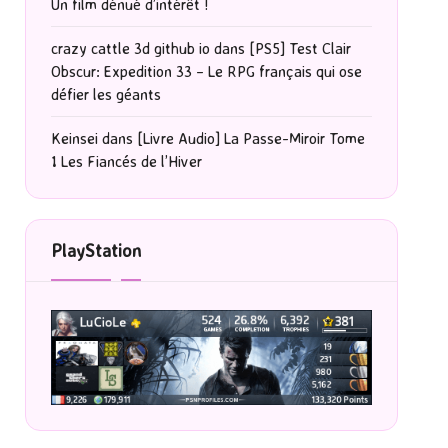
Un film dénué d’intérêt !
crazy cattle 3d github io
dans
[PS5] Test Clair
Obscur: Expedition 33 – Le RPG français qui ose
défier les géants
Keinsei
dans
[Livre Audio] La Passe-Miroir Tome
1 Les Fiancés de l’Hiver
PlayStation