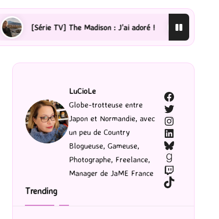
V] The Madison : J’ai adoré !
[Lecture] La femme de m
LuCioLe
Facebook
Globe-trotteuse entre
Twitter
Japon et Normandie, avec
Instagram
LinkedIn
un peu de Country
Bluesky
Blogueuse, Gameuse,
Goodreads
Photographe, Freelance,
Twitch
Manager de JaME France
TikTok
Trending