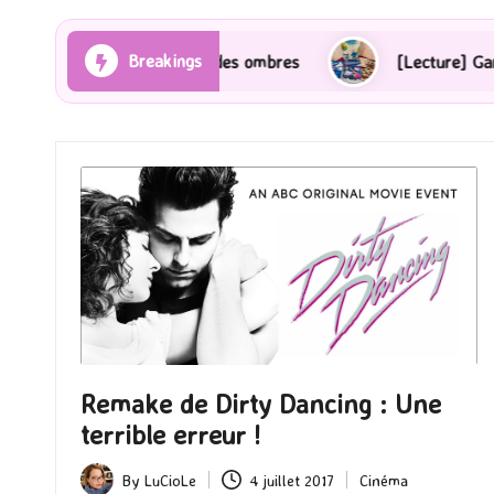
Breakings
Rayons et des ombres
[Lecture] Gardiens des cités p
Remake de Dirty Dancing : Une
terrible erreur !
By
LuCioLe
4 juillet 2017
Cinéma
Posted
Posted