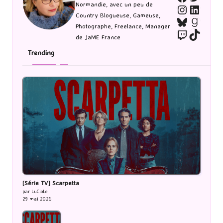
Normandie, avec un peu de
Instagra
Linked
Country Blogueuse, Gameuse,
Bluesky
Goodr
Photographe, Freelance, Manager
Twitch
TikTo
de JaME France
Trending
[Série TV] Scarpetta
par LuCioLe
29 mai 2026