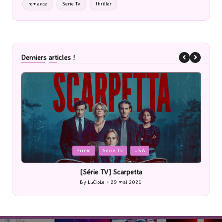
romance
Serie Tv
thriller
Derniers articles !
Posted
Cinéma
in
[Cinéma] Les Rayons et des ombres
By
LuCioLe
27 mai 2026
Posted
by