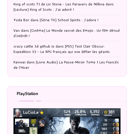
King of scots T1 de Liv Stone - Les Paravers de Millina
dans
[Lecture] King of Scots : J’ai adoré !
Yoda Bor
dans
[Série TV] School Spirits : J’adore !
Van
dans
[Cinéma] Le Monde secret des Emojis : Un film dénué
d’intérêt !
crazy cattle 3d github io
dans
[PS5] Test Clair Obscur:
Expedition 33 – Le RPG français qui ose défier les géants
Keinsei
dans
[Livre Audio] La Passe-Miroir Tome 1 Les Fiancés
de l’Hiver
PlayStation