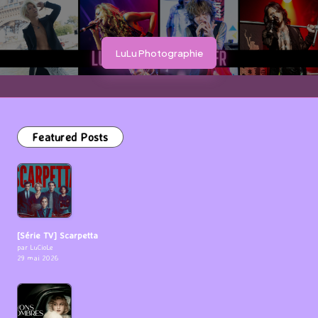
LuLu Photographie
Featured Posts
[Série TV] Scarpetta
par LuCioLe
29 mai 2026