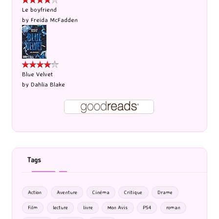
Le boyfriend
by
Freida McFadden
Blue Velvet
by
Dahlia Blake
Tags
Action
Aventure
Cinéma
Critique
Drame
Film
lecture
livre
Mon Avis
PS4
roman