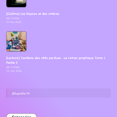
[Cinéma] Les Rayons et des ombres
par LuCioLe
27 mai 2026
[Lecture] Gardiens des cités perdues : Le roman graphique Tome 1
Partie 2
par LuCioLe
25 mai 2026
@lupiotte79