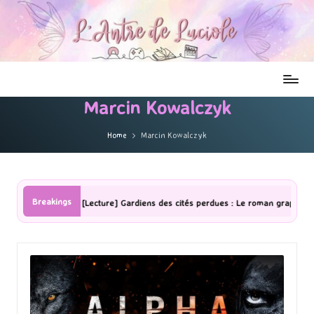
Marcin Kowalczyk
Home
Marcin Kowalczyk
Breakings
[Lecture] Gardiens des cités perdues : Le roman graphique Tome 1 Pa