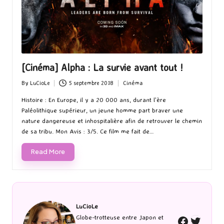
[Cinéma] Alpha : La survie avant tout !
By
LuCioLe
5 septembre 2018
Cinéma
Posted
Posted
by
in
Histoire : En Europe, il y a 20 000 ans, durant l'ère
Paléolithique supérieur, un jeune homme part braver une
nature dangereuse et inhospitalière afin de retrouver le chemin
de sa tribu. Mon Avis : 3/5. Ce film me fait de…
Read More
LuCioLe
Twitte
Globe-trotteuse entre Japon et
Faceboo