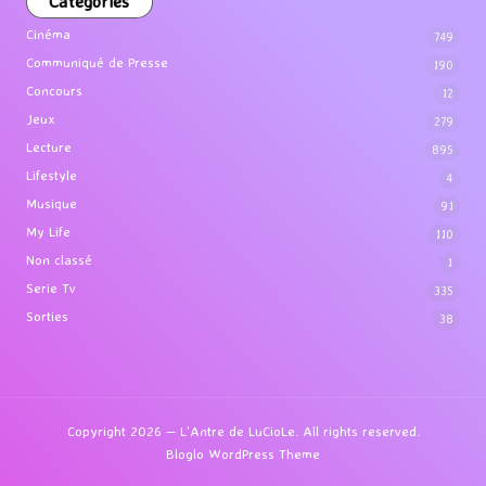
Categories
Cinéma
749
Communiqué de Presse
190
Concours
12
Jeux
279
Lecture
895
Lifestyle
4
Musique
91
My Life
110
Non classé
1
Serie Tv
335
Sorties
38
Copyright 2026 — L'Antre de LuCioLe. All rights reserved.
Bloglo WordPress Theme