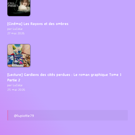
[Cinéma] Les Rayons et des ombres
par LuCioLe
27 mai 2026
[Lecture] Gardiens des cités perdues : Le roman graphique Tome 1
Partie 2
par LuCioLe
25 mai 2026
@lupiotte79