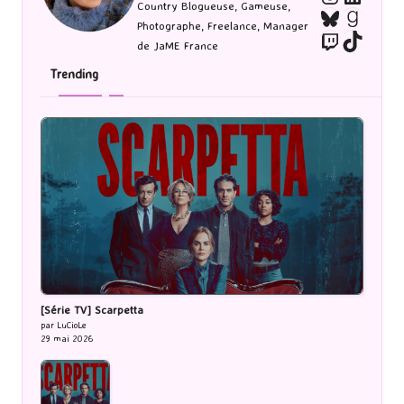
Country Blogueuse, Gameuse,
Bluesky
Goodr
Photographe, Freelance, Manager
Twitch
TikTo
de JaME France
Trending
[Série TV] Scarpetta
par LuCioLe
29 mai 2026