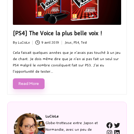
[PS4] The Voice la plus belle voix !
By
LuCioLe
9 avril 2019
Jeux
,
PS4
,
Test
Posted
Posted
by
in
Cela faisait quelques années que je n'avais pas touché à un jeu
de chant. Je dois même dire que je n'en ai pas fait un seul sur
PS4 malgré le nombre conséquent fait sur PS3. J'ai eu
l'opportunité de tester…
Read More
LuCioLe
Twitte
Globe-trotteuse entre Japon et
Faceboo
Normandie, avec un peu de
Instagra
Linked