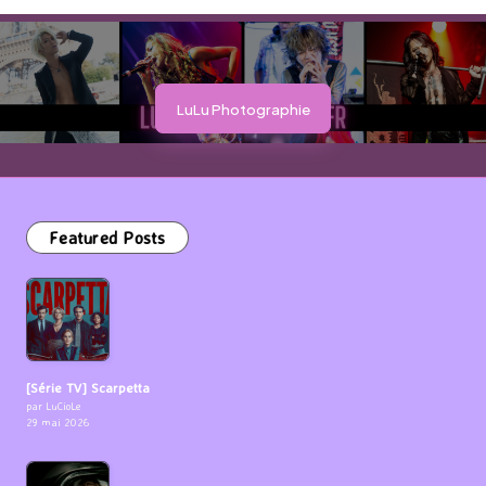
LuLu Photographie
Featured Posts
[Série TV] Scarpetta
par LuCioLe
29 mai 2026