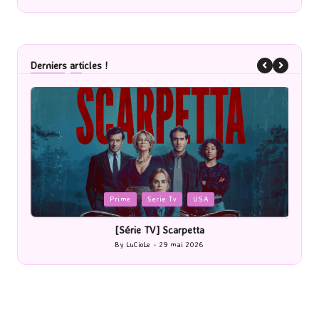
Derniers articles !
Posted
Prime
Serie Tv
USA
in
[Série TV] Scarpetta
[Cinéma] Les
By
LuCioLe
29 mai 2026
By
LuCi
Posted
Posted
by
by