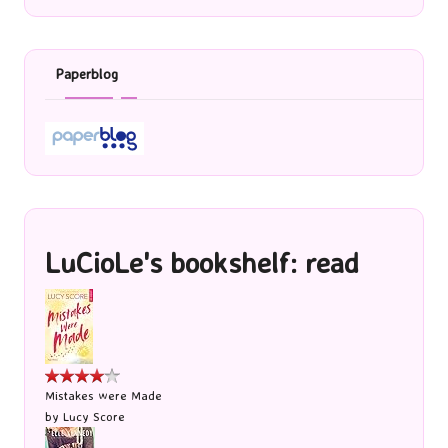
Paperblog
LuCioLe's bookshelf: read
Mistakes were Made
by
Lucy Score