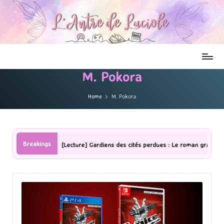
M. Pokora
Home
M. Pokora
Breakings
[Lecture] Gardiens des cités perdues : Le roman graphique Tome 1 P