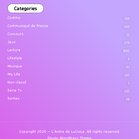
Categories
Cinéma
749
Communiqué de Presse
190
Concours
12
Jeux
279
Lecture
895
Lifestyle
4
Musique
91
My Life
110
Non classé
1
Serie Tv
335
Sorties
38
Copyright 2026 — L'Antre de LuCioLe. All rights reserved.
Bloglo WordPress Theme