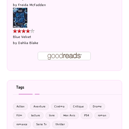
by
Freida McFadden
Blue Velvet
by
Dahlia Blake
Tags
Action
Aventure
Cinéma
Critique
Drame
Film
lecture
livre
Mon Avis
PS4
roman
romance
Serie Tv
thriller