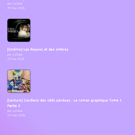
par LuCioLe
29 mai 2026
[Cinéma] Les Rayons et des ombres
par LuCioLe
27 mai 2026
[Lecture] Gardiens des cités perdues : Le roman graphique Tome 1
Partie 2
par LuCioLe
25 mai 2026