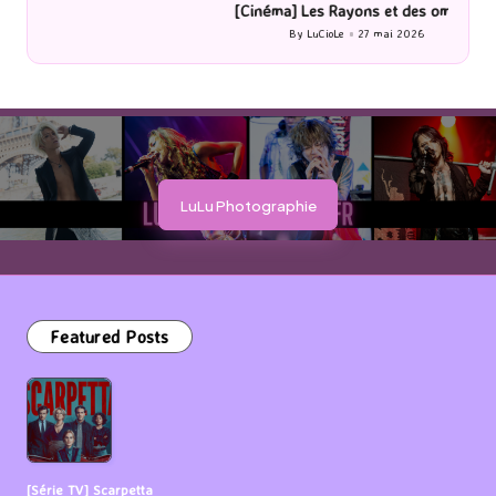
[Cinéma] Les Rayons et des ombres
[Le
By
LuCioLe
27 mai 2026
Posted
by
LuLu Photographie
Featured Posts
[Série TV] Scarpetta