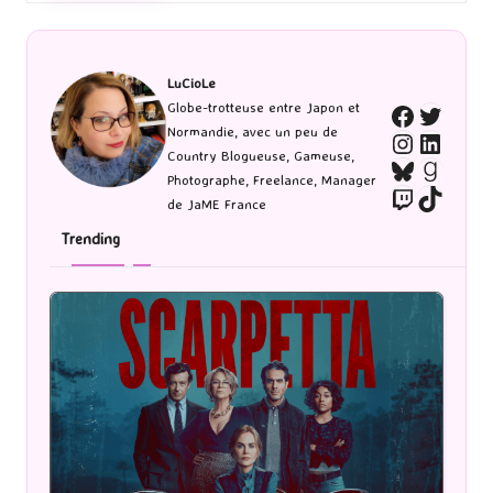
LuCioLe
Twitte
Globe-trotteuse entre Japon et
Faceboo
Normandie, avec un peu de
Instagra
Linked
Country Blogueuse, Gameuse,
Bluesky
Goodr
Photographe, Freelance, Manager
Twitch
TikTo
de JaME France
Trending