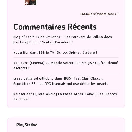
LuCioLe's favorite books »
Commentaires Récents
King of scots T1 de Liv Stone - Les Paravers de Millina
dans
[Lecture] King of Scots : J’ai adoré !
Yoda Bor
dans
[Série TV] School Spirits : J’adore !
Van
dans
[Cinéma] Le Monde secret des Emojis : Un film dénué
d’intérêt !
crazy cattle 3d github io
dans
[PS5] Test Clair Obscur:
Expedition 33 – Le RPG français qui ose défier les géants
Keinsei
dans
[Livre Audio] La Passe-Miroir Tome 1 Les Fiancés
de l’Hiver
PlayStation