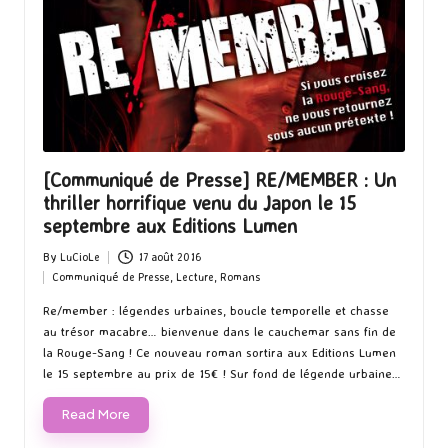
[Communiqué de Presse] RE/MEMBER : Un
thriller horrifique venu du Japon le 15
septembre aux Editions Lumen
By
LuCioLe
17 août 2016
Posted
Communiqué de Presse
,
Lecture
,
Romans
by
Posted
in
Re/member : légendes urbaines, boucle temporelle et chasse
au trésor macabre… bienvenue dans le cauchemar sans fin de
la Rouge-Sang ! Ce nouveau roman sortira aux Editions Lumen
le 15 septembre au prix de 15€ ! Sur fond de légende urbaine…
Read More