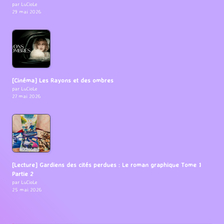
par LuCioLe
29 mai 2026
[Cinéma] Les Rayons et des ombres
par LuCioLe
27 mai 2026
[Lecture] Gardiens des cités perdues : Le roman graphique Tome 1
Partie 2
par LuCioLe
25 mai 2026