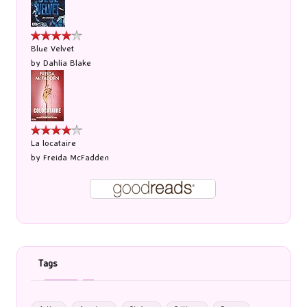
Blue Velvet
by
Dahlia Blake
La locataire
by
Freida McFadden
Tags