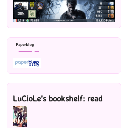
Paperblog
LuCioLe's bookshelf: read