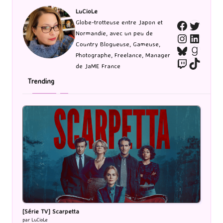
LuCioLe
Twitte
Globe-trotteuse entre Japon et
Faceboo
Normandie, avec un peu de
Instagra
Linked
Country Blogueuse, Gameuse,
Bluesky
Goodr
Photographe, Freelance, Manager
Twitch
TikTo
de JaME France
Trending
[Série TV] Scarpetta
par LuCioLe