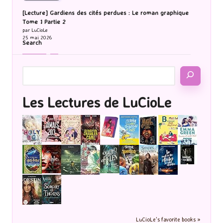
[Lecture] Gardiens des cités perdues : Le roman graphique
Tome 1 Partie 2
par LuCioLe
25 mai 2026
Search
Les Lectures de LuCioLe
LuCioLe's favorite books »