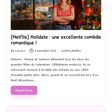
[Netflix] Holidate : une excellente comédie
romantique !
By
LuCioLe
4 novembre 2020
Cinéma
,
Netflix
Posted
Posted
by
in
Histoire : Sloane et Jackson détestent tous les deux les
grandes fêtes du calendrier. Célibataires endurcis, ils se
retrouvent souvent à la table des enfants ou aux côtés
d'inutiles petits amis. Alors, quand ils se rencontrent lors d'un
Noël désastreux,…
Read More