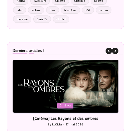
Action
Aventure
Cinéma
Critique
Drame
Film
lecture
livre
Mon Avis
PS4
roman
romance
Serie Tv
thriller
Derniers articles !
Posted
P
Cinéma
in
i
[Cinéma] Les Rayons et des ombres
[Le
By
LuCioLe
27 mai 2026
Posted