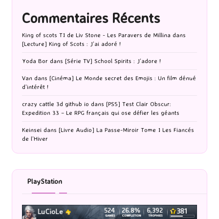
Commentaires Récents
King of scots T1 de Liv Stone - Les Paravers de Millina
dans
[Lecture] King of Scots : J’ai adoré !
Yoda Bor
dans
[Série TV] School Spirits : J’adore !
Van
dans
[Cinéma] Le Monde secret des Emojis : Un film dénué
d’intérêt !
crazy cattle 3d github io
dans
[PS5] Test Clair Obscur:
Expedition 33 – Le RPG français qui ose défier les géants
Keinsei
dans
[Livre Audio] La Passe-Miroir Tome 1 Les Fiancés
de l’Hiver
PlayStation