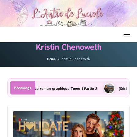
Kristin Chenoweth
Home
Kristin Chenoweth
Breakings
 perdues : Le roman graphique Tome 1 Partie 2
[Série TV] The Madiso