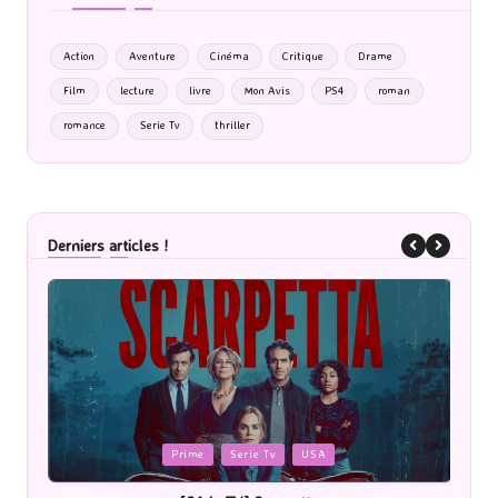
Action
Aventure
Cinéma
Critique
Drame
Film
lecture
livre
Mon Avis
PS4
roman
romance
Serie Tv
thriller
Derniers articles !
Posted
P
Cinéma
in
i