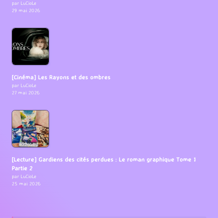
par LuCioLe
29 mai 2026
[Cinéma] Les Rayons et des ombres
par LuCioLe
27 mai 2026
[Lecture] Gardiens des cités perdues : Le roman graphique Tome 1
Partie 2
par LuCioLe
25 mai 2026