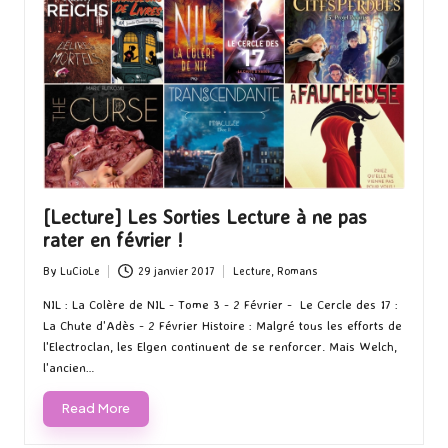
[Lecture] Les Sorties Lecture à ne pas
rater en février !
By
LuCioLe
29 janvier 2017
Lecture
,
Romans
Posted
Posted
by
in
NIL : La Colère de NIL - Tome 3 - 2 Février - Le Cercle des 17 :
La Chute d'Adès - 2 Février Histoire : Malgré tous les efforts de
l'Electroclan, les Elgen continuent de se renforcer. Mais Welch,
l'ancien…
Read More