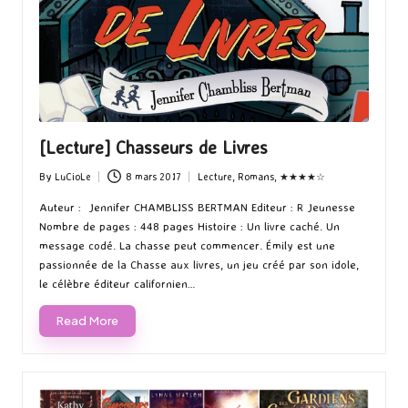
[Lecture] Chasseurs de Livres
By
LuCioLe
8 mars 2017
Lecture
,
Romans
,
★★★★☆
Posted
Posted
by
in
Auteur : Jennifer CHAMBLISS BERTMAN Editeur : R Jeunesse
Nombre de pages : 448 pages Histoire : Un livre caché. Un
message codé. La chasse peut commencer. Émily est une
passionnée de la Chasse aux livres, un jeu créé par son idole,
le célèbre éditeur californien…
Read More