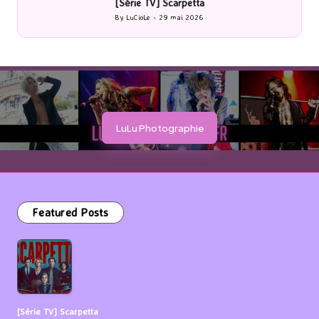
[Cinéma] Les Rayons et des ombres
[Le
By
LuCioLe
27 mai 2026
Posted
by
LuLu Photographie
Featured Posts
[Série TV] Scarpetta