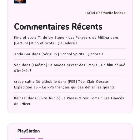
LuCioLe's favorite books »
Commentaires Récents
King of scots T1 de Liv Stone - Les Paravers de Millina
dans
[Lecture] King of Scots : J’ai adoré !
Yoda Bor
dans
[Série TV] School Spirits : J’adore !
Van
dans
[Cinéma] Le Monde secret des Emojis : Un film dénué
d’intérêt !
crazy cattle 3d github io
dans
[PS5] Test Clair Obscur:
Expedition 33 – Le RPG français qui ose défier les géants
Keinsei
dans
[Livre Audio] La Passe-Miroir Tome 1 Les Fiancés
de l’Hiver
PlayStation