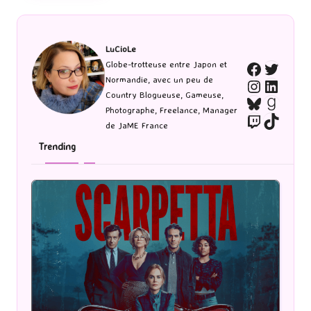
LuCioLe
Twitte
Globe-trotteuse entre Japon et
Faceboo
Normandie, avec un peu de
Instagra
Linked
Country Blogueuse, Gameuse,
Bluesky
Goodr
Photographe, Freelance, Manager
Twitch
TikTo
de JaME France
Trending