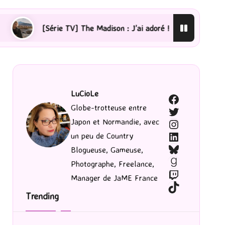
e TV] The Madison : J’ai adoré !
[Lecture] La femme d
LuCioLe
Facebook
Globe-trotteuse entre
Twitter
Japon et Normandie, avec
Instagram
LinkedIn
un peu de Country
Bluesky
Blogueuse, Gameuse,
Goodreads
Photographe, Freelance,
Twitch
Manager de JaME France
TikTok
Trending