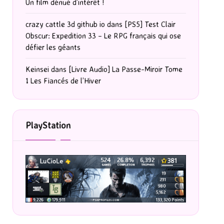
Un film dénué d’intérêt !
crazy cattle 3d github io
dans
[PS5] Test Clair
Obscur: Expedition 33 – Le RPG français qui ose
défier les géants
Keinsei
dans
[Livre Audio] La Passe-Miroir Tome
1 Les Fiancés de l’Hiver
PlayStation