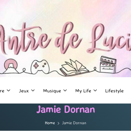
re
Jeux
Musique
My Life
Lifestyle
Jamie Dornan
Home
Jamie Dornan