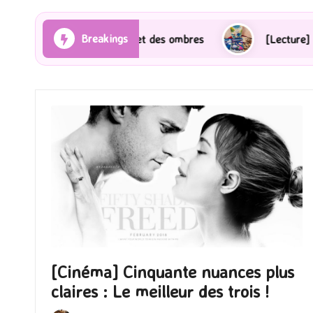
Breakings
es Rayons et des ombres
[Lecture] Gardiens des cité
[Cinéma] Cinquante nuances plus
claires : Le meilleur des trois !