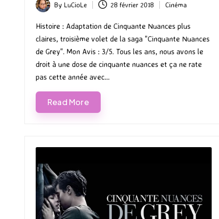
By
LuCioLe
28 février 2018
Cinéma
Posted
Posted
by
in
Histoire : Adaptation de Cinquante Nuances plus
claires, troisième volet de la saga "Cinquante Nuances
de Grey". Mon Avis : 3/5. Tous les ans, nous avons le
droit à une dose de cinquante nuances et ça ne rate
pas cette année avec…
Read More