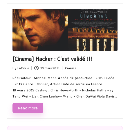
[Cinema] Hacker : C’est validé !!!
By
LuCioLe
30 mars 2015
Cinéma
Posted
Posted
by
in
Réalisateur : Michael Mann Année de production : 2015 Durée
: 2h13 Genre : Thriller, Action Date de sortie en France :
18 mars 2015 Casting : Chris Hemsworth - Nicholas Hathaway
Tang Wei - Lien Chen Leehom Wang - Chen Dawai Viola Davis…
Read More