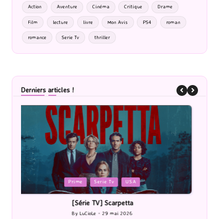
Action
Aventure
Cinéma
Critique
Drame
Film
lecture
livre
Mon Avis
PS4
roman
romance
Serie Tv
thriller
Derniers articles !
Posted
P
Cinéma
in
i
[Cinéma] Les Rayons et des ombres
[Le
By
LuCioLe
27 mai 2026
Posted