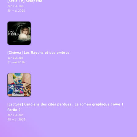
[Série TV] Scarpetta
par LuCioLe
29 mai 2026
[Cinéma] Les Rayons et des ombres
par LuCioLe
27 mai 2026
[Lecture] Gardiens des cités perdues : Le roman graphique Tome 1
Partie 2
par LuCioLe
25 mai 2026