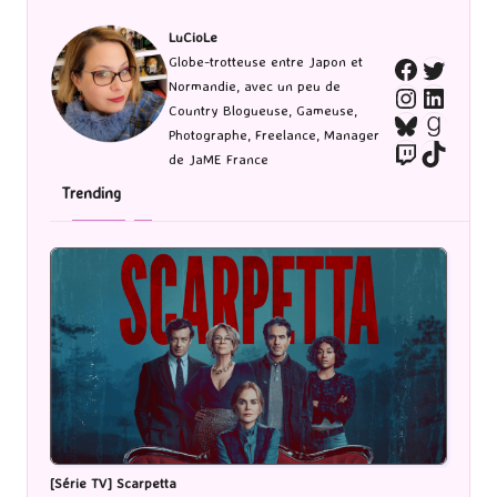
LuCioLe
Twitte
Globe-trotteuse entre Japon et
Faceboo
Normandie, avec un peu de
Instagra
Linked
Country Blogueuse, Gameuse,
Bluesky
Goodr
Photographe, Freelance, Manager
Twitch
TikTo
de JaME France
Trending
[Série TV] Scarpetta