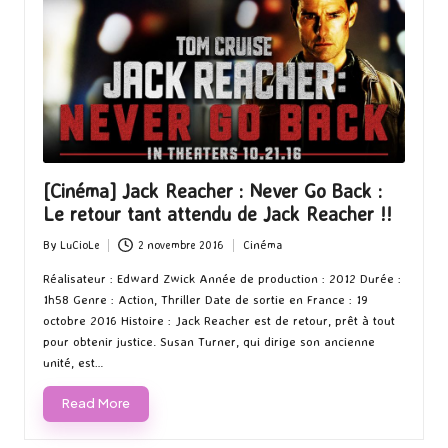
[Cinéma] Jack Reacher : Never Go Back :
Le retour tant attendu de Jack Reacher !!
By
LuCioLe
2 novembre 2016
Cinéma
Posted
Posted
by
in
Réalisateur : Edward Zwick Année de production : 2012 Durée :
1h58 Genre : Action, Thriller Date de sortie en France : 19
octobre 2016 Histoire : Jack Reacher est de retour, prêt à tout
pour obtenir justice. Susan Turner, qui dirige son ancienne
unité, est…
Read More