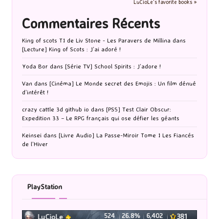
LuCioLe's favorite books »
Commentaires Récents
King of scots T1 de Liv Stone - Les Paravers de Millina
dans
[Lecture] King of Scots : J’ai adoré !
Yoda Bor
dans
[Série TV] School Spirits : J’adore !
Van
dans
[Cinéma] Le Monde secret des Emojis : Un film dénué
d’intérêt !
crazy cattle 3d github io
dans
[PS5] Test Clair Obscur:
Expedition 33 – Le RPG français qui ose défier les géants
Keinsei
dans
[Livre Audio] La Passe-Miroir Tome 1 Les Fiancés
de l’Hiver
PlayStation