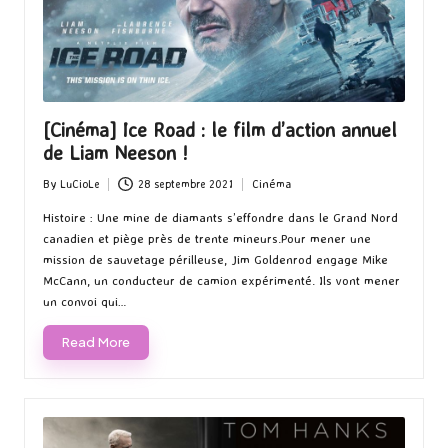
[Cinéma] Ice Road : le film d’action annuel
de Liam Neeson !
By
LuCioLe
28 septembre 2021
Cinéma
Posted
Posted
by
in
Histoire : Une mine de diamants s’effondre dans le Grand Nord
canadien et piège près de trente mineurs.Pour mener une
mission de sauvetage périlleuse, Jim Goldenrod engage Mike
McCann, un conducteur de camion expérimenté. Ils vont mener
un convoi qui…
Read More