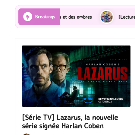
Breakings
es Rayons et des ombres
[Lecture] Gardiens des cité
[Série TV] Lazarus, la nouvelle
série signée Harlan Coben