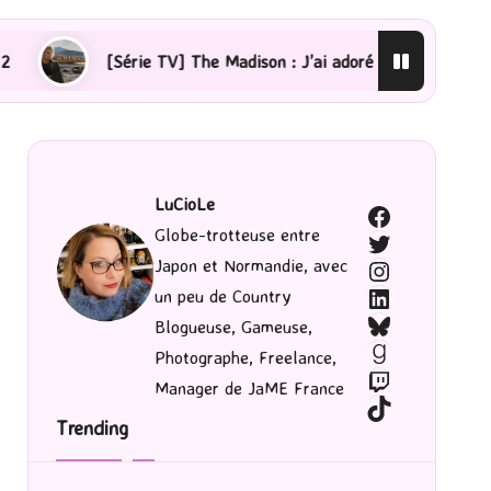
e TV] The Madison : J’ai adoré !
[Lecture] La femme d
LuCioLe
Facebook
Globe-trotteuse entre
Twitter
Japon et Normandie, avec
Instagram
LinkedIn
un peu de Country
Bluesky
Blogueuse, Gameuse,
Goodreads
Photographe, Freelance,
Twitch
Manager de JaME France
TikTok
Trending