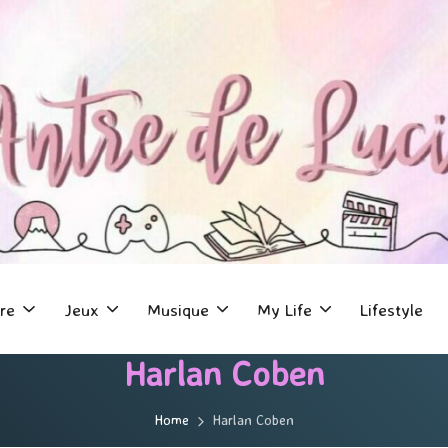
re
Jeux
Musique
My Life
Lifestyle
Harlan Coben
Home
Harlan Coben