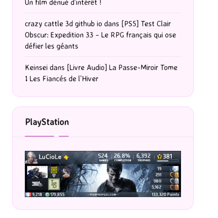
Un film dénué d’intérêt !
crazy cattle 3d github io
dans
[PS5] Test Clair
Obscur: Expedition 33 – Le RPG français qui ose
défier les géants
Keinsei
dans
[Livre Audio] La Passe-Miroir Tome
1 Les Fiancés de l’Hiver
PlayStation