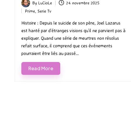
By
LuCioLe
24 novembre 2025
Posted
Prime
,
Serie Tv
by
Posted
in
Histoire : Depuis le suicide de son père, Joel Lazarus
est hanté par d’étranges visions qu’il ne parvient pas à
expliquer. Quand une série de meurtres non résolus
refait surface, il comprend que ces événements
pourraient être liés au passé…
Read More