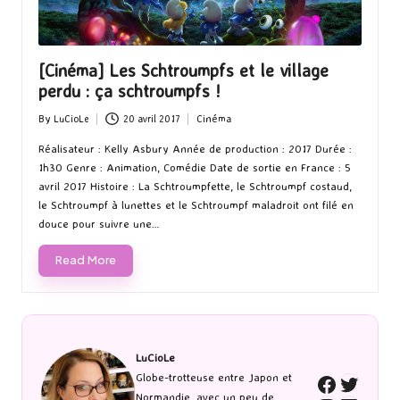
[Cinéma] Les Schtroumpfs et le village
perdu : ça schtroumpfs !
By
LuCioLe
20 avril 2017
Cinéma
Posted
Posted
by
in
Réalisateur : Kelly Asbury Année de production : 2017 Durée :
1h30 Genre : Animation, Comédie Date de sortie en France : 5
avril 2017 Histoire : La Schtroumpfette, le Schtroumpf costaud,
le Schtroumpf à lunettes et le Schtroumpf maladroit ont filé en
douce pour suivre une…
Read More
LuCioLe
Twitte
Globe-trotteuse entre Japon et
Faceboo
Normandie, avec un peu de