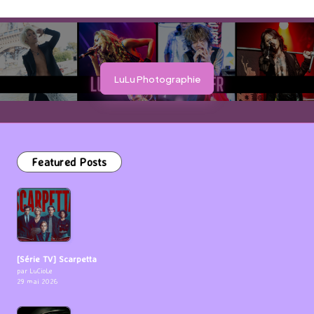
LuLu Photographie
Featured Posts
[Série TV] Scarpetta
par LuCioLe
29 mai 2026