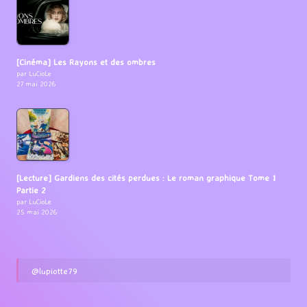
[Cinéma] Les Rayons et des ombres
par LuCioLe
27 mai 2026
[Lecture] Gardiens des cités perdues : Le roman graphique Tome 1
Partie 2
par LuCioLe
25 mai 2026
@lupiotte79