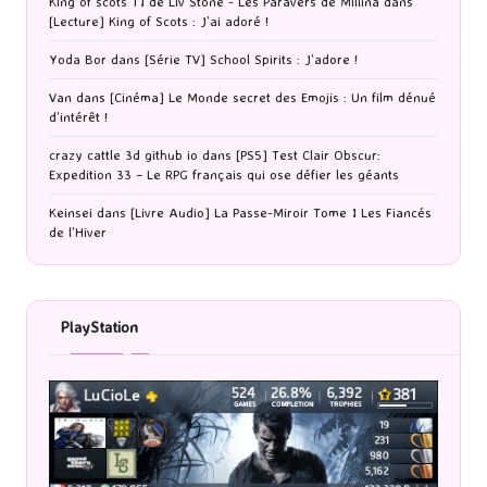
King of scots T1 de Liv Stone - Les Paravers de Millina
dans
[Lecture] King of Scots : J’ai adoré !
Yoda Bor
dans
[Série TV] School Spirits : J’adore !
Van
dans
[Cinéma] Le Monde secret des Emojis : Un film dénué
d’intérêt !
crazy cattle 3d github io
dans
[PS5] Test Clair Obscur:
Expedition 33 – Le RPG français qui ose défier les géants
Keinsei
dans
[Livre Audio] La Passe-Miroir Tome 1 Les Fiancés
de l’Hiver
PlayStation