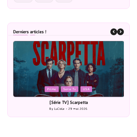
Derniers articles !
Posted
e
Serie Tv
USA
Cinéma
in
érie TV] Scarpetta
[Cinéma] Les Rayons
LuCioLe
29 mai 2026
By
LuCioLe
27 
ted
Posted
by