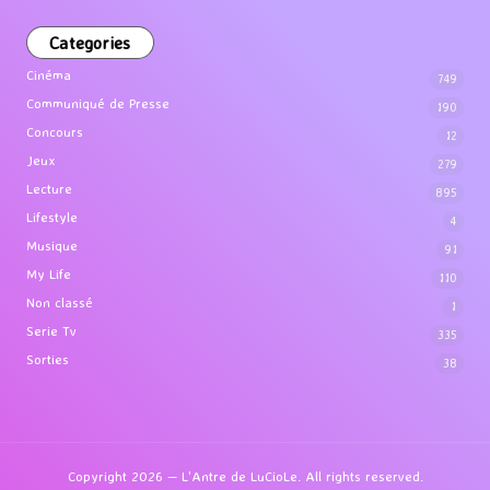
Categories
Cinéma
749
Communiqué de Presse
190
Concours
12
Jeux
279
Lecture
895
Lifestyle
4
Musique
91
My Life
110
Non classé
1
Serie Tv
335
Sorties
38
Copyright 2026 — L'Antre de LuCioLe. All rights reserved.