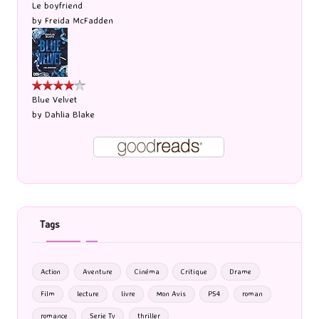
Le boyfriend
by
Freida McFadden
Blue Velvet
by
Dahlia Blake
Tags
Action
Aventure
Cinéma
Critique
Drame
Film
lecture
livre
Mon Avis
PS4
roman
romance
Serie Tv
thriller