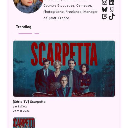
Instagra
Linked
Country Blogueuse, Gameuse,
Bluesky
Goodr
Photographe, Freelance, Manager
Twitch
TikTo
de JaME France
Trending
[Série TV] Scarpetta
par LuCioLe
29 mai 2026