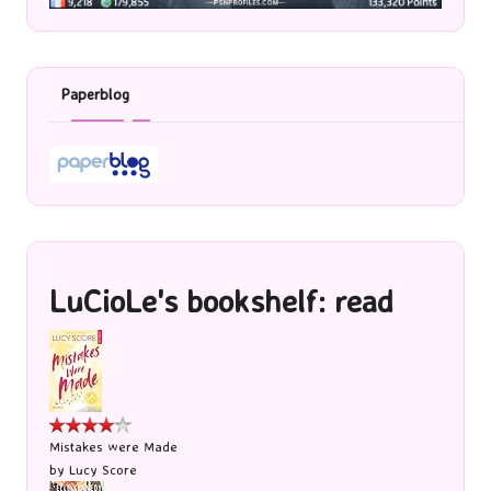
Paperblog
LuCioLe's bookshelf: read
Mistakes were Made
by
Lucy Score