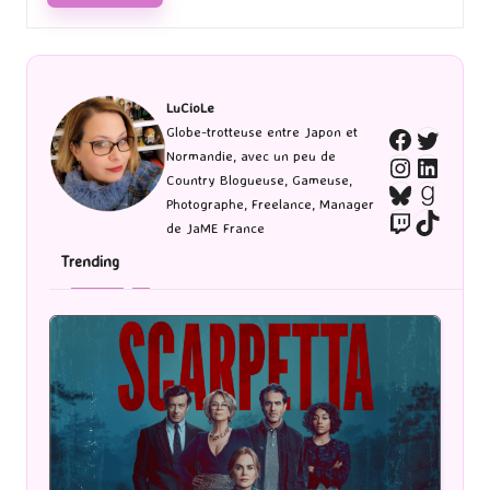
LuCioLe
Twitte
Globe-trotteuse entre Japon et
Faceboo
Normandie, avec un peu de
Instagra
Linked
Country Blogueuse, Gameuse,
Bluesky
Goodr
Photographe, Freelance, Manager
Twitch
TikTo
de JaME France
Trending