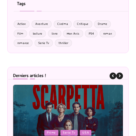
Tags
Action
Aventure
Cinéma
Critique
Drame
Film
lecture
livre
Mon Avis
PS4
roman
romance
Serie Tv
thriller
Derniers articles !
Posted
P
Cinéma