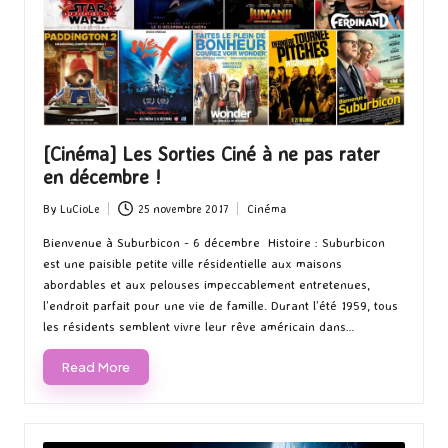
[Cinéma] Les Sorties Ciné à ne pas rater
en décembre !
By
LuCioLe
25 novembre 2017
Cinéma
Posted
Posted
by
in
Bienvenue à Suburbicon - 6 décembre Histoire : Suburbicon
est une paisible petite ville résidentielle aux maisons
abordables et aux pelouses impeccablement entretenues,
l’endroit parfait pour une vie de famille. Durant l’été 1959, tous
les résidents semblent vivre leur rêve américain dans…
Read More