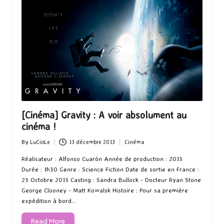
[Cinéma] Gravity : A voir absolument au
cinéma !
By
LuCioLe
13 décembre 2013
Cinéma
Posted
Posted
by
in
Réalisateur : Alfonso Cuarón Année de production : 2013
Durée : 1h30 Genre : Science Fiction Date de sortie en France :
23 Octobre 2013 Casting : Sandra Bullock - Docteur Ryan Stone
George Clooney - Matt Kowalsk Histoire : Pour sa première
expédition à bord…
Read More