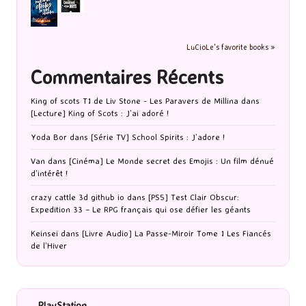
LuCioLe's favorite books »
Commentaires Récents
King of scots T1 de Liv Stone - Les Paravers de Millina
dans
[Lecture] King of Scots : J’ai adoré !
Yoda Bor
dans
[Série TV] School Spirits : J’adore !
Van
dans
[Cinéma] Le Monde secret des Emojis : Un film dénué
d’intérêt !
crazy cattle 3d github io
dans
[PS5] Test Clair Obscur:
Expedition 33 – Le RPG français qui ose défier les géants
Keinsei
dans
[Livre Audio] La Passe-Miroir Tome 1 Les Fiancés
de l’Hiver
PlayStation