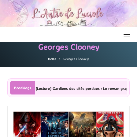
Georges Clooney
Home
Georges Clooney
Breakings
[Lecture] Gardiens des cités perdues : Le roman graphique Tome 1 Parti