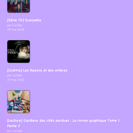
[Série TV] Scarpetta
par LuCioLe
29 mai 2026
[Cinéma] Les Rayons et des ombres
par LuCioLe
27 mai 2026
[Lecture] Gardiens des cités perdues : Le roman graphique Tome 1
Partie 2
par LuCioLe