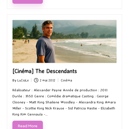
[Cinéma] The Descendants
By
LuCioLe
2 mai 2012
Cinéma
Posted
Posted
by
in
Réalisateur : Alexander Payne Année de production : 2011
Durée : 1h50 Genre : Comédie dramatique Casting : George
Clooney - Matt King Shailene Woodley - Alexandra King Amara
Miller - Scottie King Nick Krause - Sid Patricia Hastie - Elizabeth
King Kim Gennaula -…
Read More