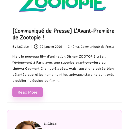
[Communiqué de Presse] L’Avant-Première
de Zootopie !
By
LuCioLe
29 janvier 2016
Cinéma
,
Communiqué de Presse
Posted
Posted
by
in
Hier, le nouveau film d’animation Disney ZOOTOPIE créait
l’événement à Paris avec une superbe avant-première au
cinéma Gaumont Champs-Élysées, mais aussi une soirée bien
déjantée que ni les humains ni les animaux-stars ne sont près
d’oublier ! L’équipe du film -…
Read More
LuCioLe