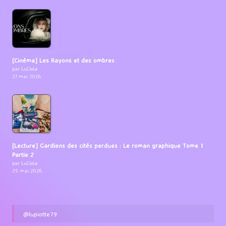
[Cinéma] Les Rayons et des ombres
par LuCioLe
27 mai 2026
[Lecture] Gardiens des cités perdues : Le roman graphique Tome 1
Partie 2
par LuCioLe
25 mai 2026
@lupiotte79