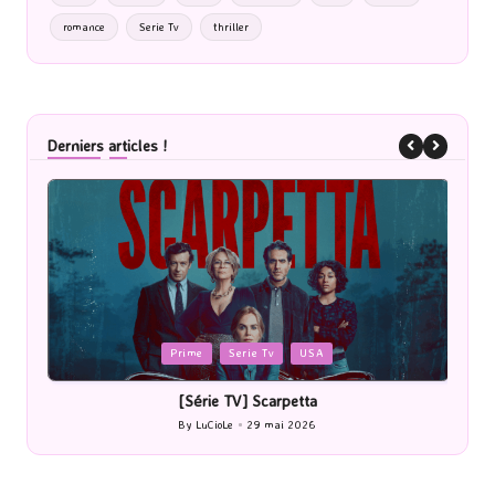
romance
Serie Tv
thriller
Derniers articles !
Posted
USA
Cinéma
in
rpetta
[Cinéma] Les Rayons et des omb
i 2026
By
LuCioLe
27 mai 2026
Posted
by