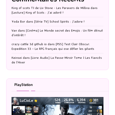
King of scots T1 de Liv Stone - Les Paravers de Millina
dans
[Lecture] King of Scots : J’ai adoré !
Yoda Bor
dans
[Série TV] School Spirits : J’adore !
Van
dans
[Cinéma] Le Monde secret des Emojis : Un film dénué
d’intérêt !
crazy cattle 3d github io
dans
[PS5] Test Clair Obscur:
Expedition 33 – Le RPG français qui ose défier les géants
Keinsei
dans
[Livre Audio] La Passe-Miroir Tome 1 Les Fiancés
de l’Hiver
PlayStation