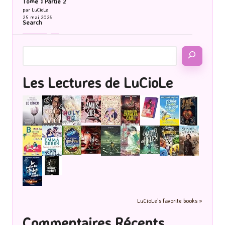
Tome 1 Partie 2
par LuCioLe
25 mai 2026
Search
Les Lectures de LuCioLe
LuCioLe's favorite books »
Commentaires Récents