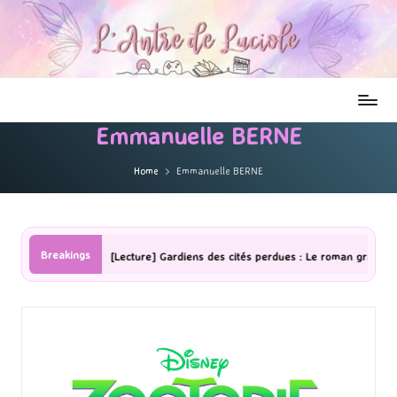
Emmanuelle BERNE
Home
Emmanuelle BERNE
Breakings
[Lecture] Gardiens des cités perdues : Le roman graphique Tome 1 