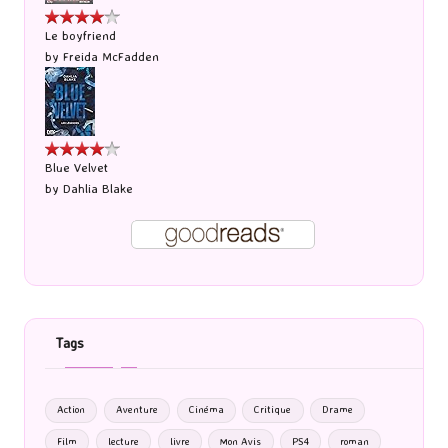
Le boyfriend
by
Freida McFadden
Blue Velvet
by
Dahlia Blake
Tags
Action
Aventure
Cinéma
Critique
Drame
Film
lecture
livre
Mon Avis
PS4
roman