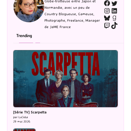
Twitte
Globe-trotteuse entre Japon et
Faceboo
Normandie, avec un peu de
Instagra
Linked
Country Blogueuse, Gameuse,
Bluesky
Goodr
Photographe, Freelance, Manager
Twitch
TikTo
de JaME France
Trending
[Série TV] Scarpetta
par LuCioLe
29 mai 2026