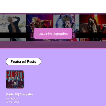
LuLu Photographie
Featured Posts
[Série TV] Scarpetta
par LuCioLe
29 mai 2026