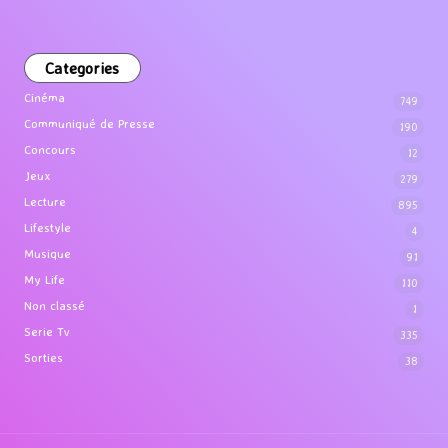
Categories
Cinéma
749
Communiqué de Presse
190
Concours
12
Jeux
279
Lecture
895
Lifestyle
4
Musique
91
My Life
110
Non classé
1
Serie Tv
335
Sorties
38