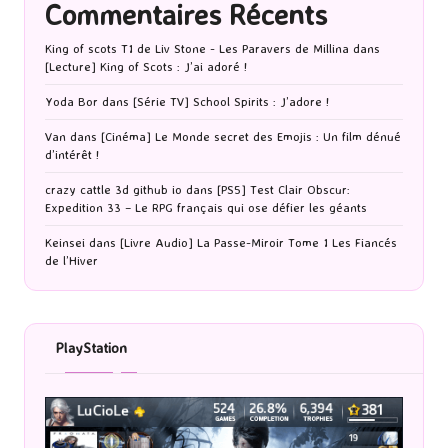
Commentaires Récents
King of scots T1 de Liv Stone - Les Paravers de Millina
dans
[Lecture] King of Scots : J’ai adoré !
Yoda Bor
dans
[Série TV] School Spirits : J’adore !
Van
dans
[Cinéma] Le Monde secret des Emojis : Un film dénué
d’intérêt !
crazy cattle 3d github io
dans
[PS5] Test Clair Obscur:
Expedition 33 – Le RPG français qui ose défier les géants
Keinsei
dans
[Livre Audio] La Passe-Miroir Tome 1 Les Fiancés
de l’Hiver
PlayStation