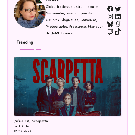
Twitte
Globe-trotteuse entre Japon et
Faceboo
Normandie, avec un peu de
Instagra
Linked
Country Blogueuse, Gameuse,
Bluesky
Goodr
Photographe, Freelance, Manager
Twitch
TikTo
de JaME France
Trending
[Série TV] Scarpetta
par LuCioLe
29 mai 2026