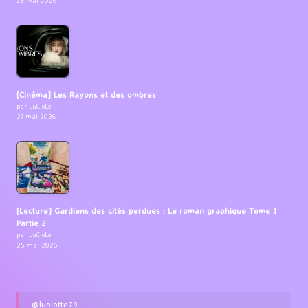
29 mai 2026
[Cinéma] Les Rayons et des ombres
par LuCioLe
27 mai 2026
[Lecture] Gardiens des cités perdues : Le roman graphique Tome 1
Partie 2
par LuCioLe
25 mai 2026
@lupiotte79