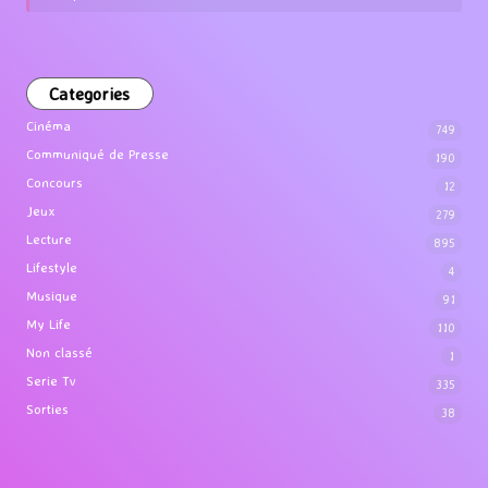
Categories
Cinéma
749
Communiqué de Presse
190
Concours
12
Jeux
279
Lecture
895
Lifestyle
4
Musique
91
My Life
110
Non classé
1
Serie Tv
335
Sorties
38