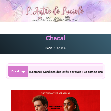
Chacal
Home
Chacal
Breakings
[Lecture] Gardiens des cités perdues : Le roman graphique Tome 1 Par