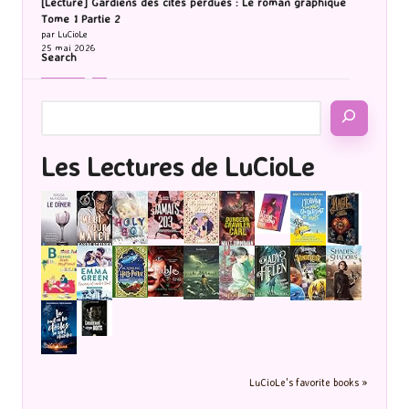
[Lecture] Gardiens des cités perdues : Le roman graphique
Tome 1 Partie 2
par LuCioLe
25 mai 2026
Search
Les Lectures de LuCioLe
LuCioLe's favorite books »