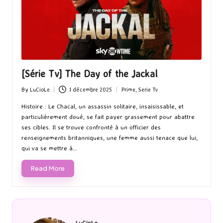
[Série Tv] The Day of the Jackal
By
LuCioLe
1 décembre 2025
Prime
,
Serie Tv
Posted
Posted
by
in
Histoire : Le Chacal, un assassin solitaire, insaisissable, et
particulièrement doué, se fait payer grassement pour abattre
ses cibles. Il se trouve confronté à un officier des
renseignements britanniques, une femme aussi tenace que lui,
qui va se mettre à…
Read More
LuCioLe