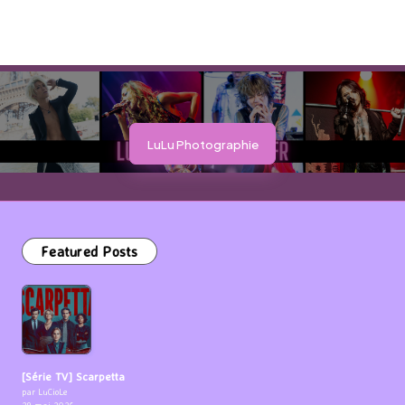
LuLu Photographie
Featured Posts
[Série TV] Scarpetta
par LuCioLe