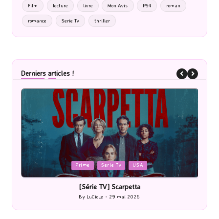
Film
lecture
livre
Mon Avis
PS4
roman
romance
Serie Tv
thriller
Derniers articles !
Posted
Cinéma
in
[Cinéma] Les Rayons et des ombres
[L
By
LuCioLe
27 mai 2026
Posted
by