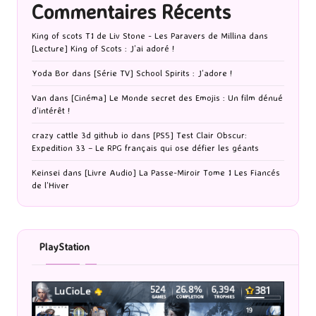
Commentaires Récents
King of scots T1 de Liv Stone - Les Paravers de Millina
dans
[Lecture] King of Scots : J’ai adoré !
Yoda Bor
dans
[Série TV] School Spirits : J’adore !
Van
dans
[Cinéma] Le Monde secret des Emojis : Un film dénué
d’intérêt !
crazy cattle 3d github io
dans
[PS5] Test Clair Obscur:
Expedition 33 – Le RPG français qui ose défier les géants
Keinsei
dans
[Livre Audio] La Passe-Miroir Tome 1 Les Fiancés
de l’Hiver
PlayStation