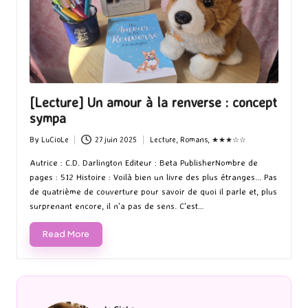
[Lecture] Un amour à la renverse : concept
sympa
By
LuCioLe
27 juin 2025
Lecture
,
Romans
,
★★★☆☆
Posted
Posted
by
in
Autrice : C.D. Darlington Editeur : Beta PublisherNombre de
pages : 512 Histoire : Voilà bien un livre des plus étranges... Pas
de quatrième de couverture pour savoir de quoi il parle et, plus
surprenant encore, il n'a pas de sens. C'est…
Read More