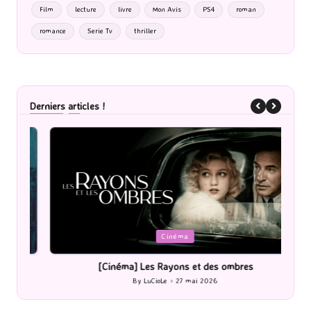
Film
lecture
livre
Mon Avis
PS4
roman
romance
Serie Tv
thriller
Derniers articles !
Posted
P
Cinéma
in
i
[Cinéma] Les Rayons et des ombres
[Le
By
LuCioLe
27 mai 2026
Posted
by