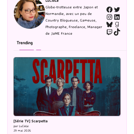
LuCioLe
Twitte
Globe-trotteuse entre Japon et
Faceboo
Normandie, avec un peu de
Instagra
Linked
Country Blogueuse, Gameuse,
Bluesky
Goodr
Photographe, Freelance, Manager
Twitch
TikTo
de JaME France
Trending
[Série TV] Scarpetta
par LuCioLe
29 mai 2026