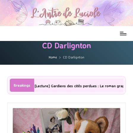
CD Darlignton
Home
CD Darlignton
Breakings
[Lecture] Gardiens des cités perdues : Le roman graphique Tome 1 Pa