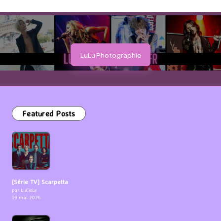
LuLu Photographie
Featured Posts
[Série TV] Scarpetta
par LuCioLe
29 mai 2026