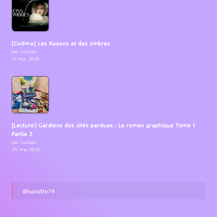
[Cinéma] Les Rayons et des ombres
par LuCioLe
27 mai 2026
[Lecture] Gardiens des cités perdues : Le roman graphique Tome 1
Partie 2
par LuCioLe
25 mai 2026
@lupiotte79