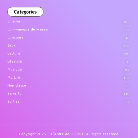
Categories
Cinéma
749
Communiqué de Presse
190
Concours
12
Jeux
279
Lecture
895
Lifestyle
4
Musique
91
My Life
110
Non classé
1
Serie Tv
335
Sorties
38
Copyright 2026 — L'Antre de LuCioLe. All rights reserved.