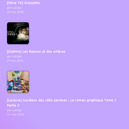
[Série TV] Scarpetta
par LuCioLe
29 mai 2026
[Cinéma] Les Rayons et des ombres
par LuCioLe
27 mai 2026
[Lecture] Gardiens des cités perdues : Le roman graphique Tome 1
Partie 2
par LuCioLe
25 mai 2026