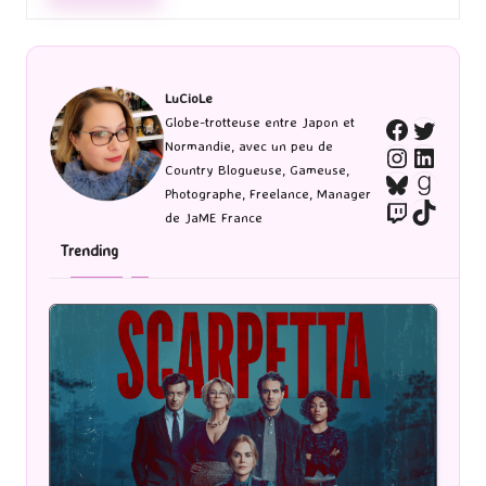
LuCioLe
Twitte
Globe-trotteuse entre Japon et
Faceboo
Normandie, avec un peu de
Instagra
Linked
Country Blogueuse, Gameuse,
Bluesky
Goodr
Photographe, Freelance, Manager
Twitch
TikTo
de JaME France
Trending