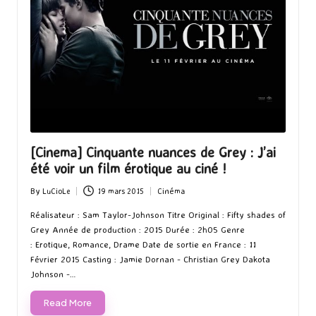
[Cinema] Cinquante nuances de Grey : J’ai
été voir un film érotique au ciné !
By
LuCioLe
19 mars 2015
Cinéma
Posted
Posted
by
in
Réalisateur : Sam Taylor-Johnson Titre Original : Fifty shades of
Grey Année de production : 2015 Durée : 2h05 Genre
: Erotique, Romance, Drame Date de sortie en France : 11
Février 2015 Casting : Jamie Dornan - Christian Grey Dakota
Johnson -…
Read More