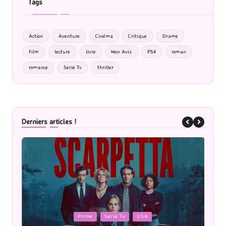
Tags
Action
Aventure
Cinéma
Critique
Drame
Film
lecture
livre
Mon Avis
PS4
roman
romance
Serie Tv
thriller
Derniers articles !
Posted
P
Cinéma