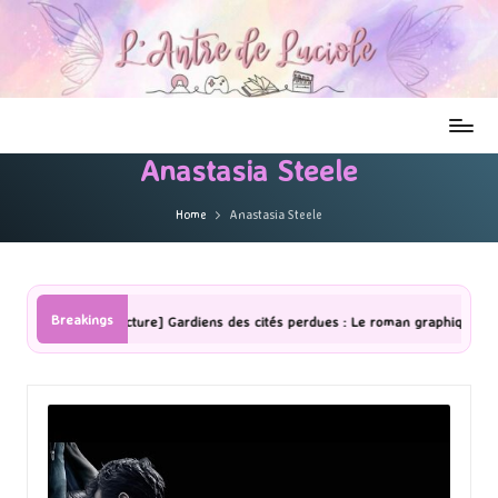
Anastasia Steele
Home
Anastasia Steele
Breakings
[Lecture] Gardiens des cités perdues : Le roman graphique Tome 1 Partie