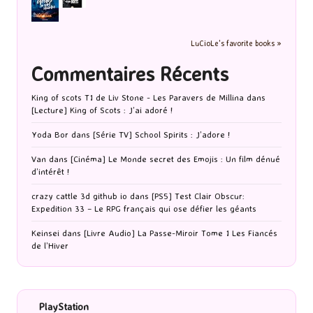
LuCioLe's favorite books »
Commentaires Récents
King of scots T1 de Liv Stone - Les Paravers de Millina
dans
[Lecture] King of Scots : J’ai adoré !
Yoda Bor
dans
[Série TV] School Spirits : J’adore !
Van
dans
[Cinéma] Le Monde secret des Emojis : Un film dénué
d’intérêt !
crazy cattle 3d github io
dans
[PS5] Test Clair Obscur:
Expedition 33 – Le RPG français qui ose défier les géants
Keinsei
dans
[Livre Audio] La Passe-Miroir Tome 1 Les Fiancés
de l’Hiver
PlayStation