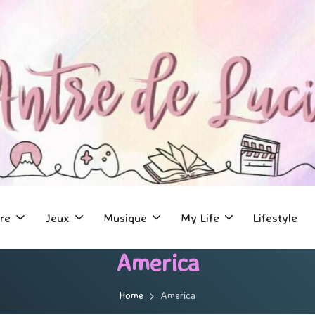
re
Jeux
Musique
My Life
Lifestyle
America
Home
America