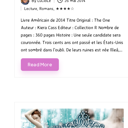
By
LuCioLe
26 mai 2014
Posted
Lecture
,
Romans
,
★★★★☆
by
Posted
in
Livre Américain de 2014 Titre Original : The One
Auteur : Kiera Cass Editeur : Collection R Nombre de
pages : 360 pages Histoire : Une seule candidate sera
couronnée. Trois cents ans ont passé et les États-Unis
ont sombré dans l'oubli. De leurs ruines est née Illeá,…
Read More