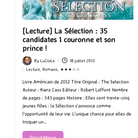
[Lecture] La Sélection : 35
candidates 1 couronne et son
prince !
By
LuCioLe
18 juillet 2013
Posted
Lecture
,
Romans
,
★★★☆☆
by
Posted
in
Livre Américain de 2012 Titre Original : The Selection
Auteur : Kiera Cass Editeur : Robert Laffont Nombre
de pages : 343 pages Histoire : Elles sont trente-cinq
jeunes filles : la Sélection s'annonce comme
l'opportunité de leur vie. L'unique chance pour elles de
troquer un…
Read More