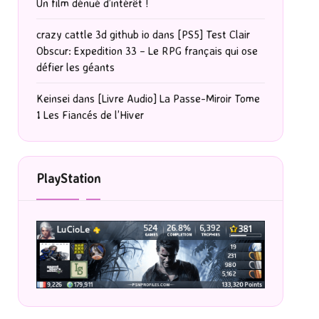
Un film dénué d’intérêt !
crazy cattle 3d github io
dans
[PS5] Test Clair
Obscur: Expedition 33 – Le RPG français qui ose
défier les géants
Keinsei
dans
[Livre Audio] La Passe-Miroir Tome
1 Les Fiancés de l’Hiver
PlayStation