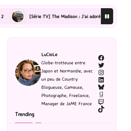
rie TV] The Madison : J’ai adoré !
[Lecture] La femme
LuCioLe
Facebook
Globe-trotteuse entre
Twitter
Japon et Normandie, avec
Instagram
LinkedIn
un peu de Country
Bluesky
Blogueuse, Gameuse,
Goodreads
Photographe, Freelance,
Twitch
Manager de JaME France
TikTok
Trending