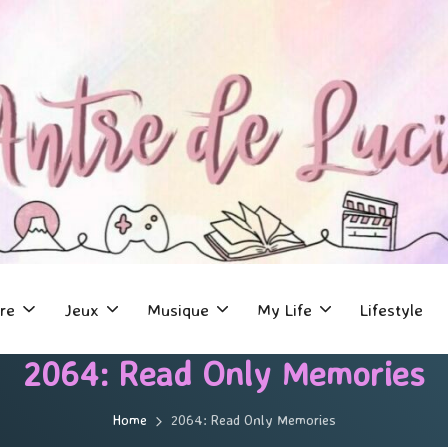
re
Jeux
Musique
My Life
Lifestyle
2064: Read Only Memories
Home
2064: Read Only Memories