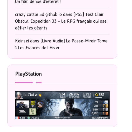
Un film dénué d’intérêt !
crazy cattle 3d github io
dans
[PS5] Test Clair
Obscur: Expedition 33 – Le RPG français qui ose
défier les géants
Keinsei
dans
[Livre Audio] La Passe-Miroir Tome
1 Les Fiancés de l’Hiver
PlayStation