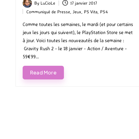
By
LuCioLe
17 janvier 2017
Posted
Communiqué de Presse
,
Jeux
,
PS Vita
,
PS4
by
Posted
in
Comme toutes les semaines, le mardi (et pour certains
jeux les jours qui suivent), le PlayStation Store se met
à jour. Voici toutes les nouveautés de la semaine :
Gravity Rush 2 - le 18 janvier - Action / Aventure -
59€99…
Read More