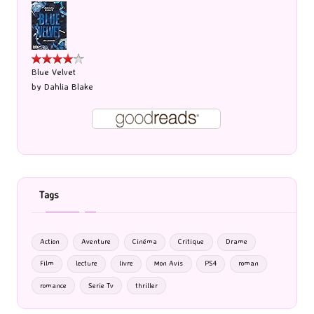
Blue Velvet
by
Dahlia Blake
Tags
Action
Aventure
Cinéma
Critique
Drame
Film
lecture
livre
Mon Avis
PS4
roman
romance
Serie Tv
thriller