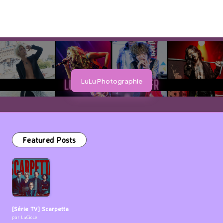
LuLu Photographie
Featured Posts
[Série TV] Scarpetta
par LuCioLe