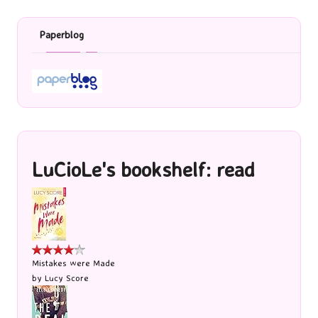
Paperblog
LuCioLe's bookshelf: read
Mistakes were Made
by
Lucy Score