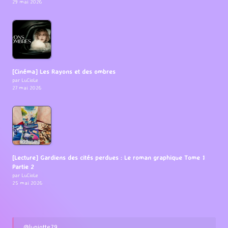
29 mai 2026
[Cinéma] Les Rayons et des ombres
par LuCioLe
27 mai 2026
[Lecture] Gardiens des cités perdues : Le roman graphique Tome 1
Partie 2
par LuCioLe
25 mai 2026
@lupiotte79