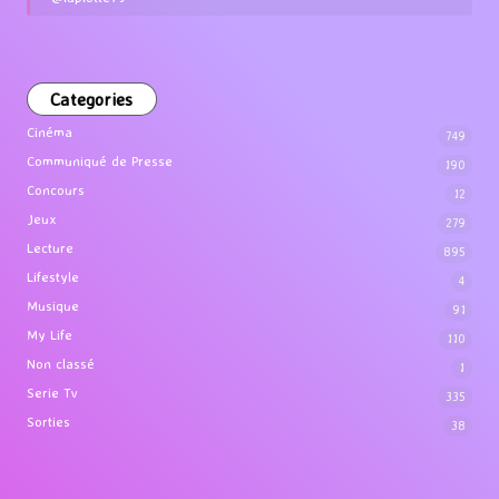
Categories
Cinéma
749
Communiqué de Presse
190
Concours
12
Jeux
279
Lecture
895
Lifestyle
4
Musique
91
My Life
110
Non classé
1
Serie Tv
335
Sorties
38