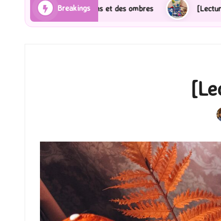
Breakings
ons et des ombres
[Lecture] Gardiens des cités perdu
[Le
P
b