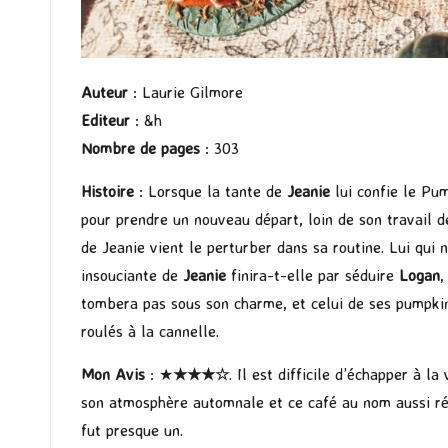
Auteur
: Laurie Gilmore
Editeur
: &h
Nombre de pages
: 303
Histoire
: Lorsque la tante de
Jeanie
lui confie le Pu
pour prendre un nouveau départ, loin de son travail 
de Jeanie vient le perturber dans sa routine. Lui qui n
insouciante de
Jeanie
finira-t-elle par séduire
Logan
,
tombera pas sous son charme, et celui de ses pumpkin
roulés à la cannelle.
Mon Avis
: ★
★★
★
☆
. Il est difficile d’échapper à l
son atmosphère automnale et ce café au nom aussi réc
fut presque un.