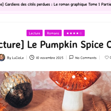
es : Le roman graphique Tome 1 Partie 2
[Série TV] T
Posted
Lecture
Romans
★★★★☆
in
cture] Le Pumpkin Spice 
By
LuCioLe
10 novembre 2025
No Comments
osted
y