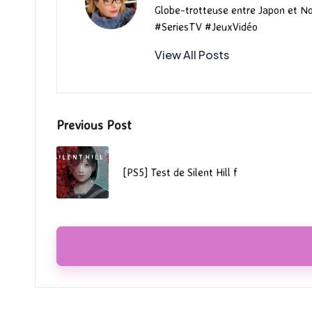
Globe-trotteuse entre Japon et N
#SeriesTV #JeuxVidéo
View All Posts
Post
Previous Post
navigation
[PS5] Test de Silent Hill f