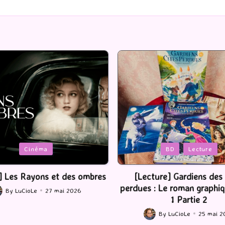
Posted
BD
Lecture
Serie Tv
USA
in
ture] Gardiens des cités
[Série TV] The Madison : J’
 : Le roman graphique Tome
By
LuCioLe
22 mai 2
Posted
1 Partie 2
by
By
LuCioLe
25 mai 2026
ted