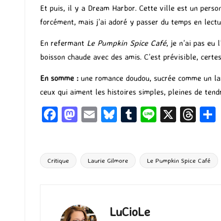
Et puis, il y a Dream Harbor. Cette ville est un perso
forcément, mais j’ai adoré y passer du temps en lectu
En refermant
Le Pumpkin Spice Café
, je n’ai pas eu
boisson chaude avec des amis. C’est prévisible, certes
En somme :
une romance doudou, sucrée comme un latte 
ceux qui aiment les histoires simples, pleines de tend
Fa
M
E
Bl
T
Li
X
T
ce
as
m
u
u
n
hr
b
to
ai
es
m
e
ea
o
d
l
ky
bl
ds
Critique
Laurie Gilmore
Le Pumpkin Spice Café
Tags:
o
o
r
k
n
LuCioLe