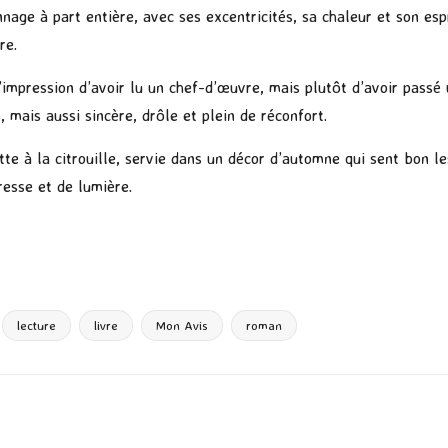
nnage à part entière, avec ses excentricités, sa chaleur et son esp
re.
 l’impression d’avoir lu un chef-d’œuvre, mais plutôt d’avoir pas
, mais aussi sincère, drôle et plein de réconfort.
à la citrouille, servie dans un décor d’automne qui sent bon les 
resse et de lumière.
P
ar
ta
g
lecture
livre
Mon Avis
roman
er