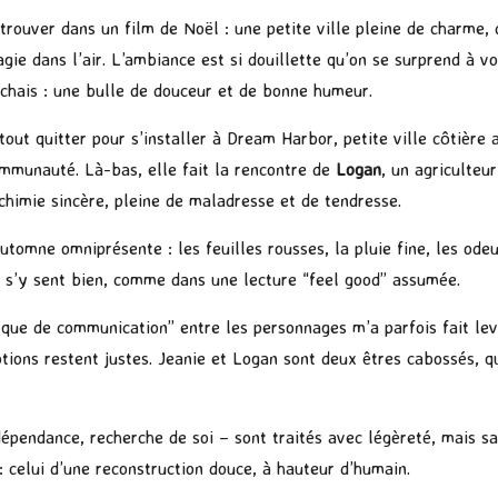
etrouver dans un film de Noël : une petite ville pleine de charme,
e dans l’air. L’ambiance est si douillette qu’on se surprend à vou
erchais : une bulle de douceur et de bonne humeur.
out quitter pour s’installer à Dream Harbor, petite ville côtière a
ommunauté. Là-bas, elle fait la rencontre de
Logan
, un agriculteu
lchimie sincère, pleine de maladresse et de tendresse.
utomne omniprésente : les feuilles rousses, la pluie fine, les ode
n s’y sent bien, comme dans une lecture “feel good” assumée.
que de communication” entre les personnages m’a parfois fait lev
ions restent justes. Jeanie et Logan sont deux êtres cabossés, qu
pendance, recherche de soi – sont traités avec légèreté, mais sa
 : celui d’une reconstruction douce, à hauteur d’humain.