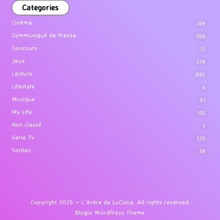
Categories
Cinéma
749
Communiqué de Presse
190
Concours
12
Jeux
279
Lecture
895
Lifestyle
4
Musique
91
My Life
110
Non classé
1
Serie Tv
335
Sorties
38
Copyright 2026 — L'Antre de LuCioLe. All rights reserved.
Bloglo WordPress Theme