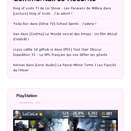
King of scots T1 de Liv Stone - Les Paravers de Millina
dans
[Lecture] King of Scots : J’ai adoré !
Yoda Bor
dans
[Série TV] School Spirits : J’adore !
Van
dans
[Cinéma] Le Monde secret des Emojis : Un film dénué
d’intérêt !
crazy cattle 3d github io
dans
[PS5] Test Clair Obscur:
Expedition 33 – Le RPG français qui ose défier les géants
Keinsei
dans
[Livre Audio] La Passe-Miroir Tome 1 Les Fiancés
de l’Hiver
PlayStation