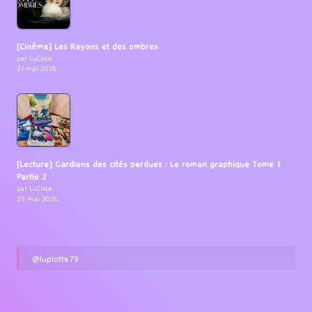
[Cinéma] Les Rayons et des ombres
par LuCioLe
27 mai 2026
[Lecture] Gardiens des cités perdues : Le roman graphique Tome 1
Partie 2
par LuCioLe
25 mai 2026
@lupiotte79