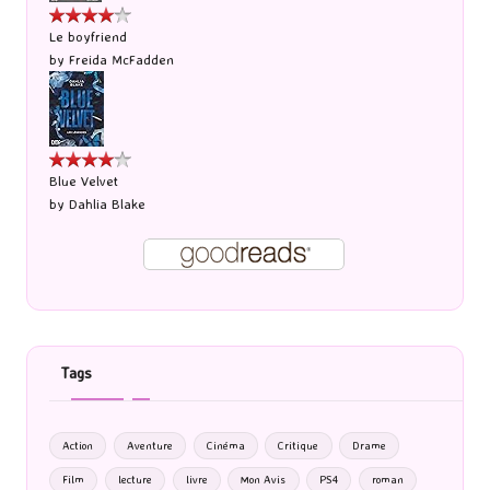
Le boyfriend
by
Freida McFadden
Blue Velvet
by
Dahlia Blake
Tags
Action
Aventure
Cinéma
Critique
Drame
Film
lecture
livre
Mon Avis
PS4
roman