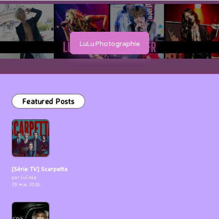
LuLu Photographie
Featured Posts
[Série TV] Scarpetta
par LuCioLe
29 mai 2026