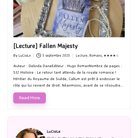
[Lecture] Fallen Majesty
By
LuCioLe
5 septembre 2025
Lecture
,
Romans
,
★★★★☆
Posted
Posted
by
in
Auteur : Delinda DaneEditeur : Hugo RomanNombre de pages :
512 Histoire : Le retour tant attendu de la royale romance !
Héritier du Royaume de Suède, Callum est prêt à endosser le
rôle qui lui revient de droit. Néanmoins, avant de se résoudre…
Read More
LuCioLe