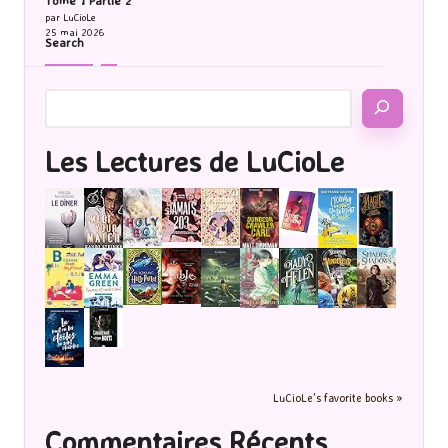
Tome 1 Partie 2
par LuCioLe
25 mai 2026
Search
Les Lectures de LuCioLe
LuCioLe's favorite books »
Commentaires Récents