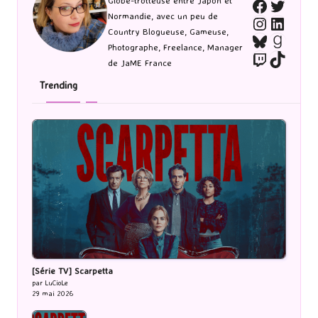
Twitte
Globe-trotteuse entre Japon et
Faceboo
Normandie, avec un peu de
Instagra
Linked
Country Blogueuse, Gameuse,
Bluesky
Goodr
Photographe, Freelance, Manager
Twitch
TikTo
de JaME France
Trending
[Série TV] Scarpetta
par LuCioLe
29 mai 2026