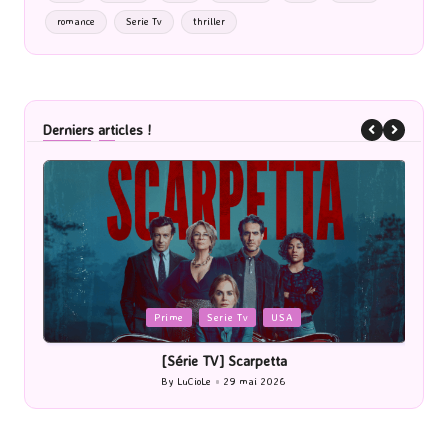
romance
Serie Tv
thriller
Derniers articles !
Posted
P
Cinéma
in
i
[Cinéma] Les Rayons et des ombres
[Le
By
LuCioLe
27 mai 2026
Posted
by