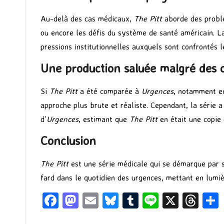
Au-delà des cas médicaux,
The Pitt
aborde des problém
ou encore les défis du système de santé américain. L
pressions institutionnelles auxquels sont confrontés l
Une production saluée malgré des 
Si
The Pitt
a été comparée à
Urgences
, notamment en
approche plus brute et réaliste. Cependant, la série
d’
Urgences
, estimant que
The Pitt
en était une copie 
Conclusion
The Pitt
est une série médicale qui se démarque par so
fard dans le quotidien des urgences, mettant en lumièr
Fa
M
E
Bl
T
Li
X
T
ce
as
m
u
u
n
hr