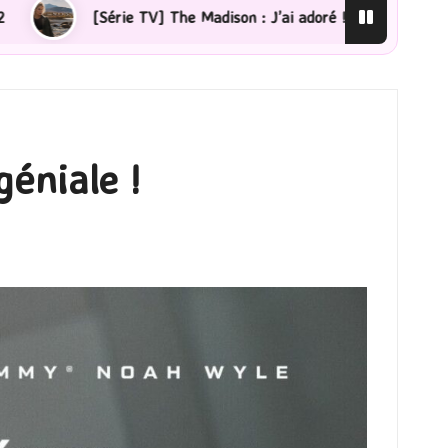
dison : J’ai adoré !
[Lecture] La femme de ménage : J
géniale !