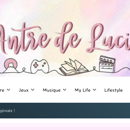
re
Jeux
Musique
My Life
Lifestyle
géniale !