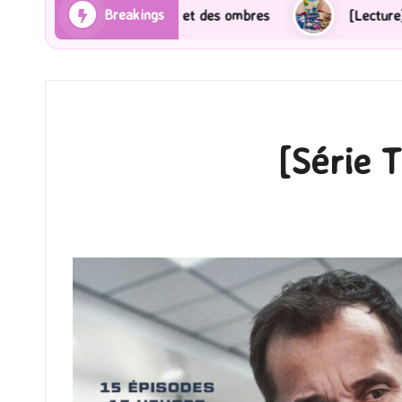
Breakings
t des ombres
[Lecture] Gardiens des cités perdues : 
[Série T