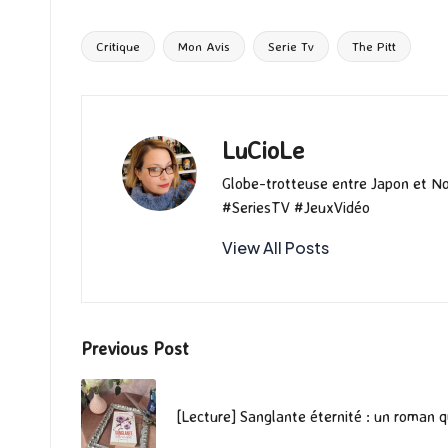
b
to
ai
es
m
e
ea
o
d
l
ky
bl
ds
Critique
Mon Avis
Serie Tv
The Pitt
Tags:
o
o
r
k
n
LuCioLe
Globe-trotteuse entre Japon et N
#SeriesTV #JeuxVidéo
View All Posts
Post
Previous Post
navigation
[Lecture] Sanglante éternité : un roman q