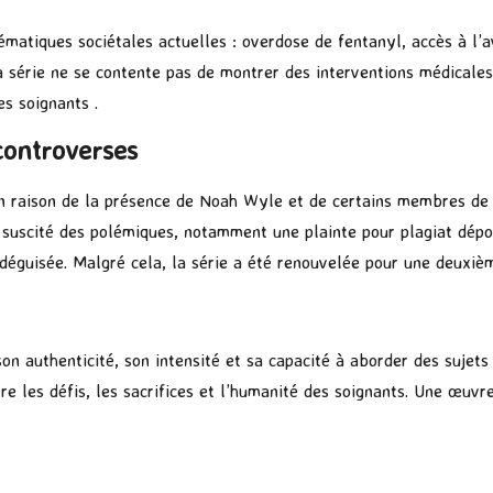
atiques sociétales actuelles : overdose de fentanyl, accès à l’av
a série ne se contente pas de montrer des interventions médicales
es soignants .
controverses
 raison de la présence de Noah Wyle et de certains membres de l’
 a suscité des polémiques, notamment une plainte pour plagiat dép
déguisée. Malgré cela, la série a été renouvelée pour une deuxième
n authenticité, son intensité et sa capacité à aborder des sujets
e les défis, les sacrifices et l’humanité des soignants. Une œuvr
P
ar