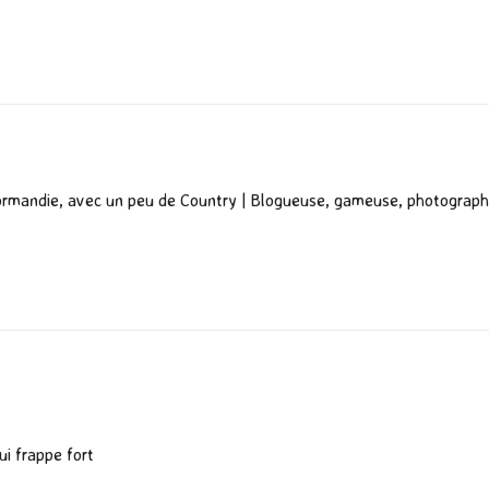
ta
g
er
ormandie, avec un peu de Country | Blogueuse, gameuse, photograph
ui frappe fort