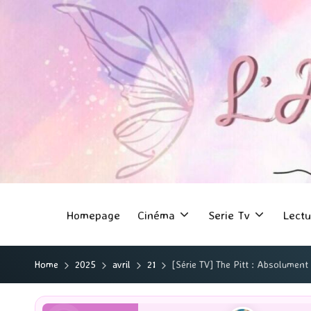
Homepage
Cinéma
Serie Tv
Lectu
Home
2025
avril
21
[Série TV] The Pitt : Absolument 