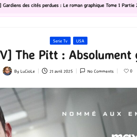
Le roman graphique Tome 1 Partie 2
[Série TV] The Ma
Posted
Serie Tv
USA
in
V] The Pitt : Absolument 
0
By
LuCioLe
21 avril 2025
No Comments
Posted
by