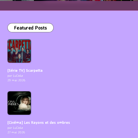
Featured Posts
[Série TV] Scarpetta
par LuCioLe
29 mai 2026
[Cinéma] Les Rayons et des ombres
par LuCioLe
27 mai 2026