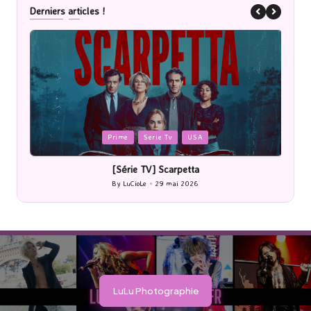
Derniers articles !
Posted
Cinéma
in
[Cinéma] Les Rayons et des ombres
By
LuCioLe
27 mai 2026
Posted
by
LuLu Photographie