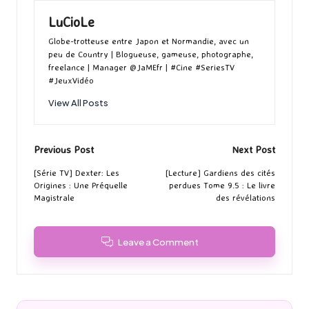
LuCioLe
Globe-trotteuse entre Japon et Normandie, avec un
peu de Country | Blogueuse, gameuse, photographe,
freelance | Manager @JaMEfr | #Cine #SeriesTV
#JeuxVidéo
View All Posts
Post
Previous Post
Next Post
navigation
[Série TV] Dexter: Les
[Lecture] Gardiens des cités
Origines : Une Préquelle
perdues Tome 9.5 : Le livre
Magistrale
des révélations
Leave a Comment