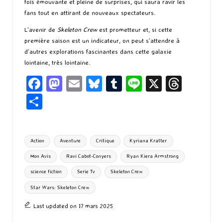
fois émouvante et pleine de surprises, qui saura ravir les
fans tout en attirant de nouveaux spectateurs.
L’avenir de
Skeleton Crew
est prometteur et, si cette
première saison est un indicateur, on peut s’attendre à
d’autres explorations fascinantes dans cette galaxie
lointaine, très lointaine.
Fa
M
E
Bl
T
Li
X
T
ce
as
m
u
u
n
hr
P
b
to
ai
es
m
e
ea
ar
o
d
l
ky
bl
ds
ta
Tags:
Action
Aventure
Critique
Kyriana Kratter
o
o
r
g
Mon Avis
Ravi Cabot-Conyers
Ryan Kiera Armstrong
k
n
er
science fiction
Serie Tv
Skeleton Crew
Star Wars: Skeleton Crew
Last updated on 17 mars 2025