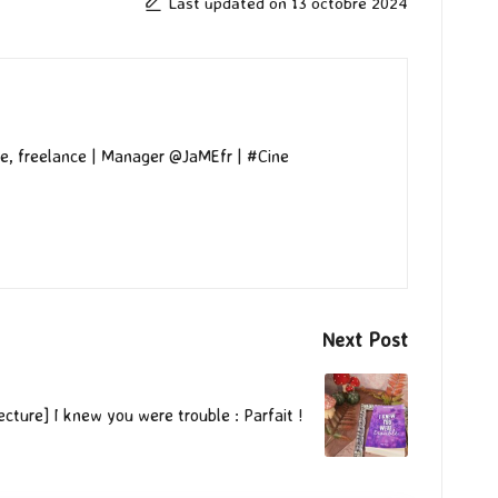
Last updated on 13 octobre 2024
e, freelance | Manager @JaMEfr | #Cine
Next Post
ecture] I knew you were trouble : Parfait !