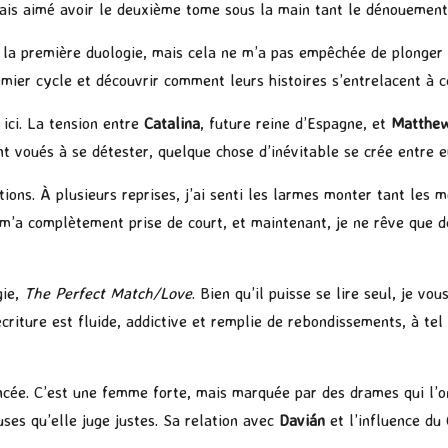
urais aimé avoir le deuxième tome sous la main tant le dénouemen
 la première duologie, mais cela ne m’a pas empêchée de plonger t
ier cycle et découvrir comment leurs histoires s’entrelacent à 
ici. La tension entre
Catalina
, future reine d’Espagne, et
Matthe
ent voués à se détester, quelque chose d’inévitable se crée entre e
ns. À plusieurs reprises, j’ai senti les larmes monter tant les m
 m’a complètement prise de court, et maintenant, je ne rêve que d
gie,
The Perfect Match/Love
. Bien qu’il puisse se lire seul, je vou
criture est fluide, addictive et remplie de rebondissements, à tel
cée. C’est une femme forte, mais marquée par des drames qui l’on
uses qu’elle juge justes. Sa relation avec
Davián
et l’influence du 