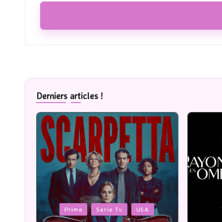
Derniers articles !
Posted
Posted
Cinéma
in
in