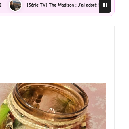
 Madison : J’ai adoré !
[Lecture] La femme de ménage