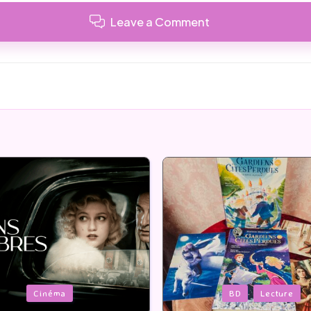
Leave a Comment
Posted
BD
Lecture
Serie Tv
USA
in