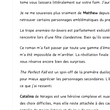
tome vous laissera littéralement sur votre faim. J’a
Je ne me souvenais plus vraiment de
Matthew
depuis
retrouver certains personnages emblématiques du prem
Le trope
enemies-to-lovers
est parfaitement exécuté 
rencontre lors d’une fête clandestine. Bien qu’ils soi
Ce roman m’a fait passer par toute une gamme d’émotio
m’a été impossible de m’arrêter. La révélation finale
nous réserve encore bien des surprises.
The Perfect Fall
est un spin-off de la première duolo
pour mieux apprécier les personnages secondaires. L’é
ce que j’ai ressenti.
Catalina
de Niragos est une héroïne complexe et nuan
des choix difficiles, mais elle reste attachée à des ca
remplie de manipulations et de jeux de pouvoir.