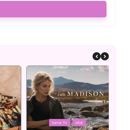
Posted
Poste
Romans
in
in