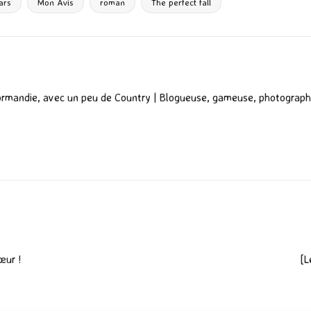
g
ars
Mon Avis
roman
The perfect fall
er
ormandie, avec un peu de Country | Blogueuse, gameuse, photograph
œur !
[L