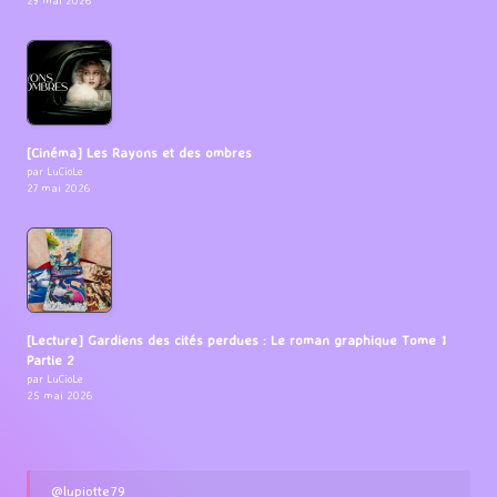
29 mai 2026
[Cinéma] Les Rayons et des ombres
par LuCioLe
27 mai 2026
[Lecture] Gardiens des cités perdues : Le roman graphique Tome 1
Partie 2
par LuCioLe
25 mai 2026
@lupiotte79