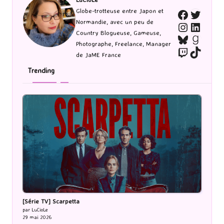
Twitte
Globe-trotteuse entre Japon et
Faceboo
Normandie, avec un peu de
Instagra
Linked
Country Blogueuse, Gameuse,
Bluesky
Goodr
Photographe, Freelance, Manager
Twitch
TikTo
de JaME France
Trending
[Série TV] Scarpetta
par LuCioLe
29 mai 2026