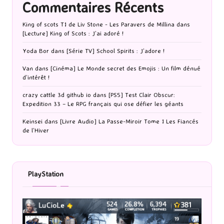
Commentaires Récents
King of scots T1 de Liv Stone - Les Paravers de Millina
dans
[Lecture] King of Scots : J’ai adoré !
Yoda Bor
dans
[Série TV] School Spirits : J’adore !
Van
dans
[Cinéma] Le Monde secret des Emojis : Un film dénué
d’intérêt !
crazy cattle 3d github io
dans
[PS5] Test Clair Obscur:
Expedition 33 – Le RPG français qui ose défier les géants
Keinsei
dans
[Livre Audio] La Passe-Miroir Tome 1 Les Fiancés
de l’Hiver
PlayStation