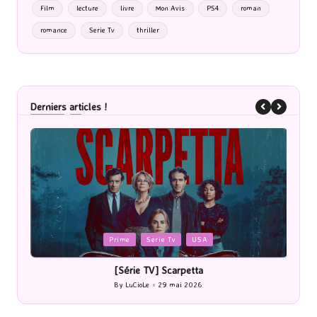
Film
lecture
livre
Mon Avis
PS4
roman
romance
Serie Tv
thriller
Derniers articles !
Posted
Cinéma
in
[Cinéma] Les Rayons et des ombres
By
LuCioLe
27 mai 2026
Posted
by