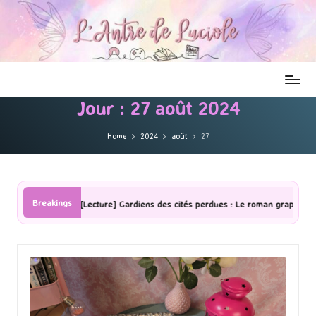
Jour :
27 août 2024
Home
2024
août
27
Breakings
[Lecture] Gardiens des cités perdues : Le roman graphique Tome 1 Par