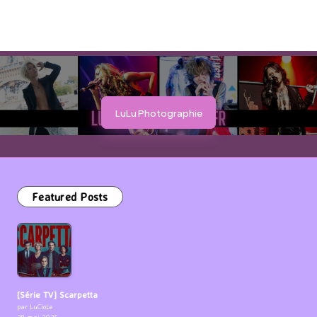
LuLu Photographie
Featured Posts
[Série TV] Scarpetta
par LuCioLe