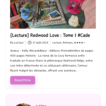
[Lecture] Redwood Love : Tome 1 #Cade
By
LuCioLe
27 août 2024
Lecture
,
Romans
,
★★★★☆
Posted
Posted
by
in
Auteur : Kelly MoranEditeur : Editions PrismaNombre de pages :
400 pages Histoire : La reine de la Cozy Romance enfin
traduite en France !​Dans la pittoresque Redwood Ridge, entre
une mère déterminée et un séduisant vétérinaire, l'amour
fleurit malgré les obstacles, offrant une aventure…
Read More
LuCioLe