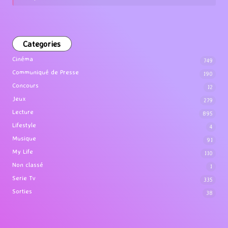
Categories
Cinéma
749
Communiqué de Presse
190
Concours
12
Jeux
279
Lecture
895
Lifestyle
4
Musique
91
My Life
110
Non classé
1
Serie Tv
335
Sorties
38