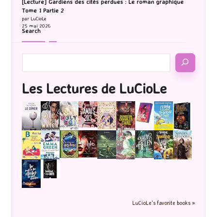
[Lecture] Gardiens des cités perdues : Le roman graphique
Tome 1 Partie 2
par LuCioLe
25 mai 2026
Search
Les Lectures de LuCioLe
LuCioLe's favorite books »