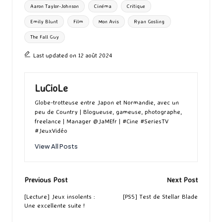
Tags:
Aaron Taylor-Johnson
Cinéma
Critique
o
o
r
g
Emily Blunt
Film
Mon Avis
Ryan Gosling
k
n
er
The Fall Guy
Last updated on 12 août 2024
LuCioLe
Globe-trotteuse entre Japon et Normandie, avec un
peu de Country | Blogueuse, gameuse, photographe,
freelance | Manager @JaMEfr | #Cine #SeriesTV
#JeuxVidéo
View All Posts
Post
Previous Post
Next Post
navigation
[Lecture] Jeux insolents :
[PS5] Test de Stellar Blade
Une excellente suite !