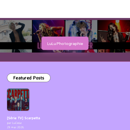
LuLu Photographie
Featured Posts
[Série TV] Scarpetta
par LuCioLe
29 mai 2026