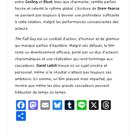
entre
Gosling
et
Blunt
, bien que charmante, semble parfois
forcée et ralentit le rythme global. L’écriture de
Drew Pearce
ne parvient pas toujours à donner une profondeur suffisante
à cette relation, malgré les performances convaincantes des
acteurs.
The Fall Guy
est un cocktail d’action, d’humour et de glamour
qui manque parfois d’équilibre. Malgré ses défauts, le film
reste un divertissement efficace, porté par un duo d’acteurs
charismatiques et une réalisation qui rend hommage aux
cascadeurs.
David Leitch
trouve ici un sujet sincère et
personnel, même si le résultat n’atteint pas toujours ses
ambitions. En somme, un film plaisant mais imparfait, qui
montre que même les plus grands cascadeurs peuvent
trébucher de temps en temps.
Fa
M
E
Bl
T
Li
X
T
ce
as
m
u
u
n
hr
P
b
to
ai
es
m
e
ea
ar
o
d
l
ky
bl
ds
ta