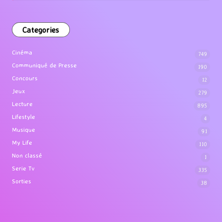
Categories
Cinéma
749
Communiqué de Presse
190
Concours
12
Jeux
279
Lecture
895
Lifestyle
4
Musique
91
My Life
110
Non classé
1
Serie Tv
335
Sorties
38