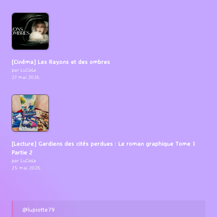
[Cinéma] Les Rayons et des ombres
par LuCioLe
27 mai 2026
[Lecture] Gardiens des cités perdues : Le roman graphique Tome 1
Partie 2
par LuCioLe
25 mai 2026
@lupiotte79