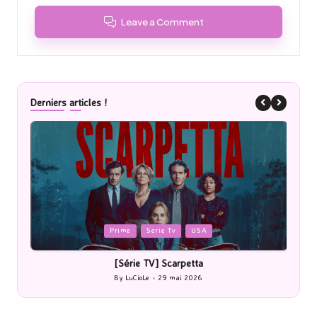
Leave a Comment
Derniers articles !
Posted
P
Prime
Serie Tv
USA
in
i
[Série TV] Scarpetta
By
LuCioLe
29 mai 2026
Posted
by