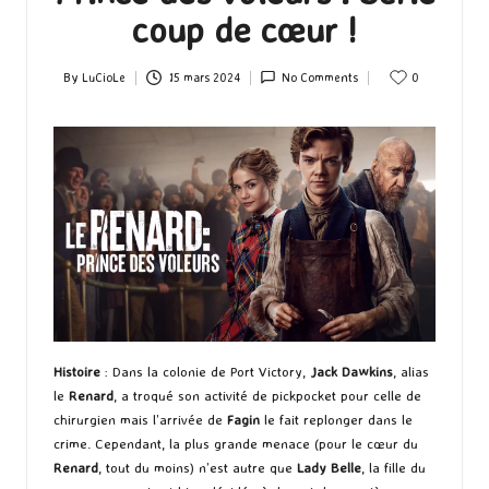
coup de cœur !
By
LuCioLe
15 mars 2024
No Comments
0
Posted
by
Histoire
: Dans la colonie de Port Victory,
Jack Dawkins
, alias
le
Renard
, a troqué son activité de pickpocket pour celle de
chirurgien mais l’arrivée de
Fagin
le fait replonger dans le
crime. Cependant, la plus grande menace (pour le cœur du
Renard
, tout du moins) n’est autre que
Lady Belle
, la fille du