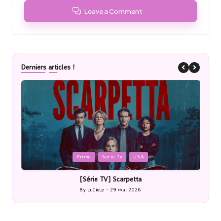
Leave a Comment
Derniers articles !
Posted
P
Prime
Serie Tv
USA
in
i
[Série TV] Scarpetta
By
LuCioLe
29 mai 2026
Posted
by