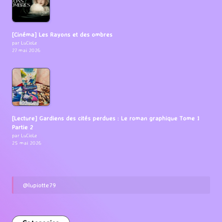
[Cinéma] Les Rayons et des ombres
par LuCioLe
27 mai 2026
[Lecture] Gardiens des cités perdues : Le roman graphique Tome 1
Partie 2
par LuCioLe
25 mai 2026
@lupiotte79