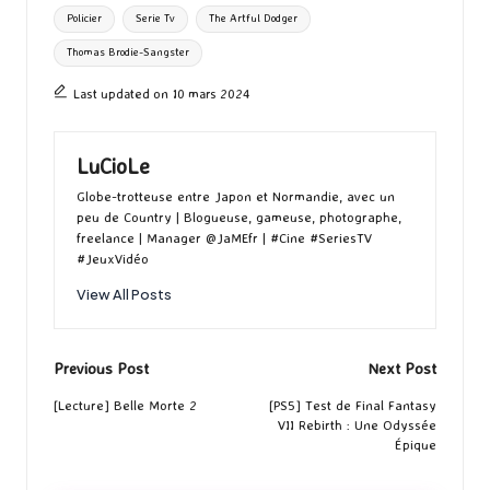
Policier
Serie Tv
The Artful Dodger
Thomas Brodie-Sangster
Last updated on 10 mars 2024
LuCioLe
Globe-trotteuse entre Japon et Normandie, avec un
peu de Country | Blogueuse, gameuse, photographe,
freelance | Manager @JaMEfr | #Cine #SeriesTV
#JeuxVidéo
View All Posts
Post
Previous Post
Next Post
navigation
[Lecture] Belle Morte 2
[PS5] Test de Final Fantasy
VII Rebirth : Une Odyssée
Épique