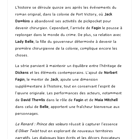
L’histoire se déroule quinze ans après les événements du
roman original, dans la colonie de Port Victory, où
Jack
Dawkins
a abandonné ses activités de pickpocket pour
devenir chirurgien. Cependant, l’arrivée de
Fagin
le pousse à
replonger dans le monde du crime. De plus, sa relation avec
Lady Belle
, la fille du gouverneur déterminée à devenir la
première chirurgienne de la colonie, complique encore les
choses.
La série parvient à maintenir un équilibre entre l’héritage de
Dickens
et les éléments contemporains. L’ajout de
Norbert
Fagin
, le mentor de
Jack
, ajoute une dimension
supplémentaire à l’histoire, tout en conservant l’esprit de
l’œuvre originale. Les performances des acteurs, notamment
de
David Thewlis
dans le rôle de
Fagin
et de
Maia Mitchell
dans celui de
Belle
, apportent une fraîcheur bienvenue aux
personnages.
Le Renard : Prince des voleurs
réussit à capturer l’essence
d’
Oliver Twist
tout en explorant de nouveaux territoires
narratifs. Les dialogues bien écrits et les décors évocateurs