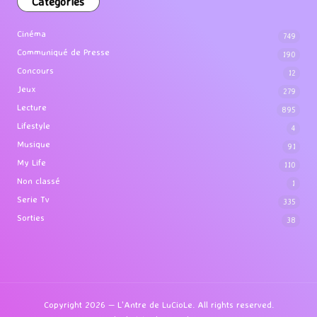
Categories
Cinéma
749
Communiqué de Presse
190
Concours
12
Jeux
279
Lecture
895
Lifestyle
4
Musique
91
My Life
110
Non classé
1
Serie Tv
335
Sorties
38
Copyright 2026 — L'Antre de LuCioLe. All rights reserved.