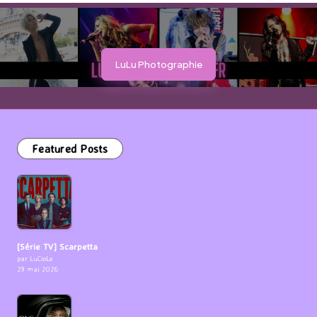
LuLu Photographie
Featured Posts
[Série TV] Scarpetta
par LuCioLe
29 mai 2026