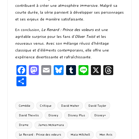
contribuent à créer une atmosphère immersive. Malgré sa
courte durée, la série parvient à développer ses personnages
et ses enjeux de manière satisfaisante.
En conclusion,
Le Renard : Prince des voleurs
est une
agréable surprise pour les fans d’
Oliver Twist
et les
nouveaux venus. Avec son mélange réussi d’héritage
classique et d’éléments contemporains, elle offre une
expérience divertissante et rafraîchissante.
Fa
M
E
Bl
T
Li
X
T
ce
as
m
u
u
n
hr
P
b
to
ai
es
m
e
ea
ar
o
d
l
ky
bl
ds
ta
Tags:
Comédie
Critique
David Maher
David Taylor
o
o
r
g
David Thewlis
Disney
Disney Plus
Disney+
k
n
er
Drame
James McNamara
Le Renard : Prince des voleurs
Maia Mitchell
Mon Avis