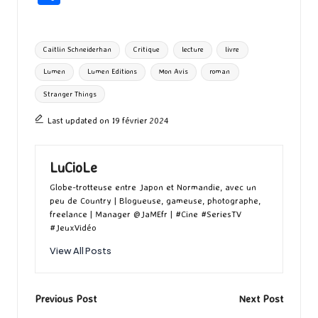
b
to
ai
es
m
e
ea
ar
o
d
l
ky
bl
ds
ta
Tags:
Caitlin Schneiderhan
Critique
lecture
livre
o
o
r
g
Lumen
Lumen Editions
Mon Avis
roman
k
n
er
Stranger Things
Last updated on 19 février 2024
LuCioLe
Globe-trotteuse entre Japon et Normandie, avec un
peu de Country | Blogueuse, gameuse, photographe,
freelance | Manager @JaMEfr | #Cine #SeriesTV
#JeuxVidéo
View All Posts
Post
Previous Post
Next Post