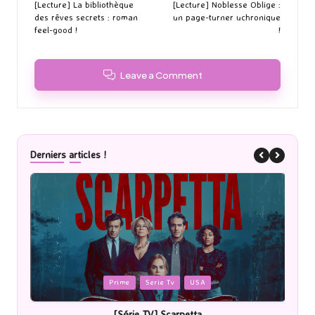
navigation
[Lecture] La bibliothèque
[Lecture] Noblesse Oblige :
des rêves secrets : roman
un page-turner uchronique
feel-good !
!
Leave a Comment
Derniers articles !
Posted
P
Prime
Serie Tv
USA
in
i
[Série TV] Scarpetta