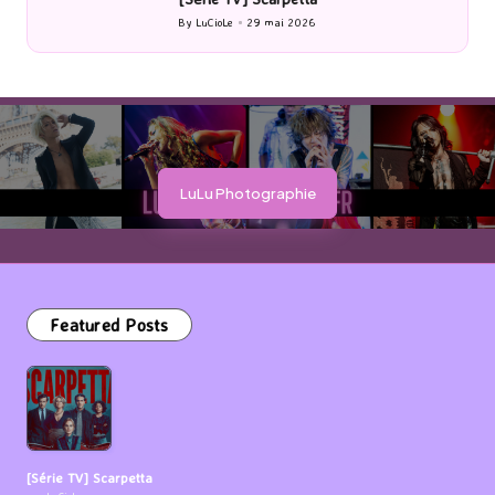
By
LuCioLe
29 mai 2026
Posted
by
LuLu Photographie
Featured Posts
[Série TV] Scarpetta