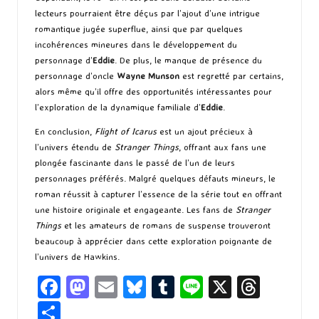
lecteurs pourraient être déçus par l’ajout d’une intrigue
romantique jugée superflue, ainsi que par quelques
incohérences mineures dans le développement du
personnage d’
Eddie
. De plus, le manque de présence du
personnage d’oncle
Wayne Munson
est regretté par certains,
alors même qu’il offre des opportunités intéressantes pour
l’exploration de la dynamique familiale d’
Eddie
.
En conclusion,
Flight of Icarus
est un ajout précieux à
l’univers étendu de
Stranger Things
, offrant aux fans une
plongée fascinante dans le passé de l’un de leurs
personnages préférés. Malgré quelques défauts mineurs, le
roman réussit à capturer l’essence de la série tout en offrant
une histoire originale et engageante. Les fans de
Stranger
Things
et les amateurs de romans de suspense trouveront
beaucoup à apprécier dans cette exploration poignante de
l’univers de Hawkins.
Fa
M
E
Bl
T
Li
X
T
ce
as
m
u
u
n
hr
P