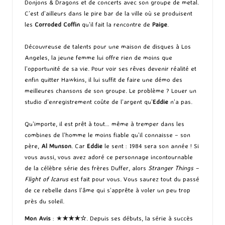
Donjons & Dragons et de concerts avec son groupe de metal.
C’est d’ailleurs dans le pire bar de la ville où se produisent
les
Corroded Coffin
qu’il fait la rencontre de
Paige
.
Découvreuse de talents pour une maison de disques à Los
Angeles, la jeune femme lui offre rien de moins que
l’opportunité de sa vie. Pour voir ses rêves devenir réalité et
enfin quitter Hawkins, il lui suffit de faire une démo des
meilleures chansons de son groupe. Le problème ? Louer un
studio d’enregistrement coûte de l’argent qu’
Eddie
n’a pas.
Qu’importe, il est prêt à tout… même à tremper dans les
combines de l’homme le moins fiable qu’il connaisse – son
père,
Al Munson
. Car
Eddie
le sent : 1984 sera son année ! Si
vous aussi, vous avez adoré ce personnage incontournable
de la célèbre série des frères Duffer, alors
Stranger Things –
Flight of Icarus
est fait pour vous. Vous saurez tout du passé
de ce rebelle dans l’âme qui s’apprête à voler un peu trop
près du soleil.
Mon Avis
: ★
★★
★
☆
. Depuis ses débuts, la série à succès