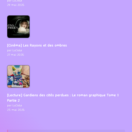
par LuCioLe
29 mai 2026
[Cinéma] Les Rayons et des ombres
par LuCioLe
27 mai 2026
[Lecture] Gardiens des cités perdues : Le roman graphique Tome 1
Partie 2
par LuCioLe
25 mai 2026