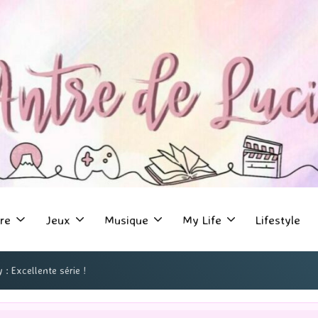
re
Jeux
Musique
My Life
Lifestyle
 : Excellente série !