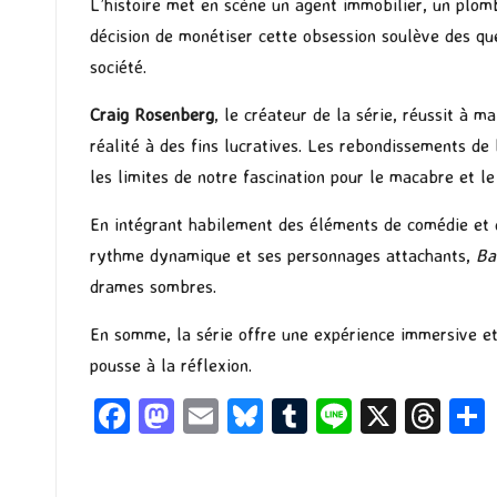
L’histoire met en scène un agent immobilier, un plomb
décision de monétiser cette obsession soulève des que
société.
Craig Rosenberg
, le créateur de la série, réussit à 
réalité à des fins lucratives. Les rebondissements de 
les limites de notre fascination pour le macabre et l
En intégrant habilement des éléments de comédie et d
rythme dynamique et ses personnages attachants,
Ba
drames sombres.
En somme, la série offre une expérience immersive et 
pousse à la réflexion.
Fa
M
E
Bl
T
Li
X
T
ce
as
m
u
u
n
hr
b
to
ai
es
m
e
ea