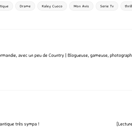
g
itique
Drame
Kaley Cuoco
Mon Avis
Serie Tv
thril
er
ormandie, avec un peu de Country | Blogueuse, gameuse, photograph
antique très sympa !
[Lectur