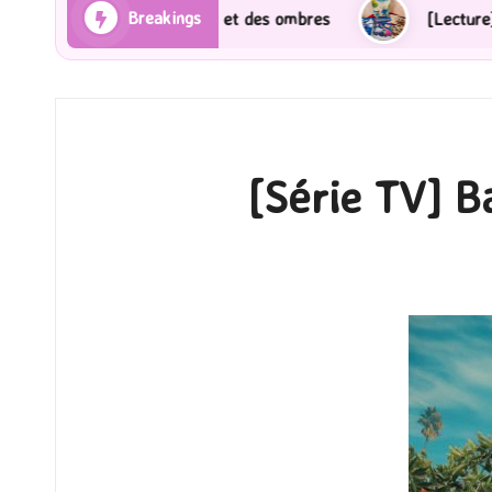
Breakings
s et des ombres
[Lecture] Gardiens des cités perdues
[Série TV] Ba