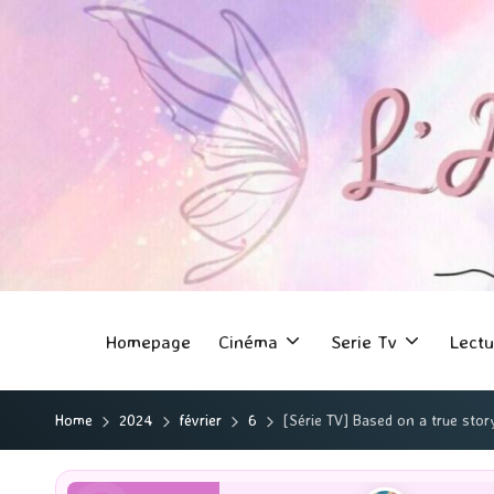
Homepage
Cinéma
Serie Tv
Lectu
Home
2024
février
6
[Série TV] Based on a true story