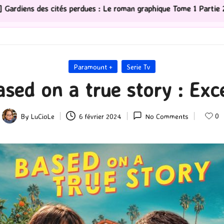
 : Le roman graphique Tome 1 Partie 2
[Série TV] The
Posted
Paramount +
Serie Tv
in
sed on a true story : Exce
0
By
LuCioLe
6 février 2024
No Comments
Posted
by