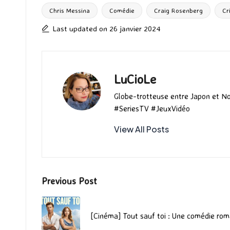
o
d
l
ky
bl
ds
Chris Messina
Comédie
Craig Rosenberg
Cr
Tags:
o
o
r
Last updated on 26 janvier 2024
k
n
LuCioLe
Globe-trotteuse entre Japon et N
#SeriesTV #JeuxVidéo
View All Posts
Post
Previous Post
navigation
[Cinéma] Tout sauf toi : Une comédie rom