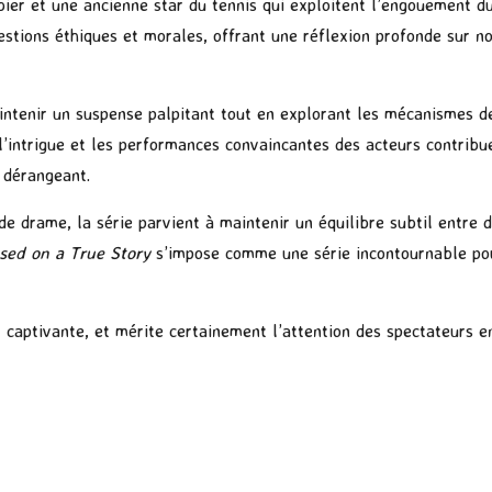
ier et une ancienne star du tennis qui exploitent l’engouement du 
stions éthiques et morales, offrant une réflexion profonde sur no
maintenir un suspense palpitant tout en explorant les mécanismes de
l’intrigue et les performances convaincantes des acteurs contribue
e dérangeant.
e drame, la série parvient à maintenir un équilibre subtil entre 
sed on a True Story
s’impose comme une série incontournable pou
captivante, et mérite certainement l’attention des spectateurs en
P
ar
ta