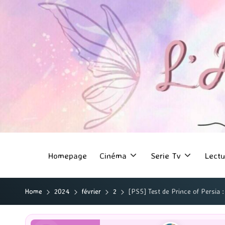
Homepage
Cinéma
Serie Tv
Lectu
Home
2024
février
2
[PS5] Test de Prince of Persia 