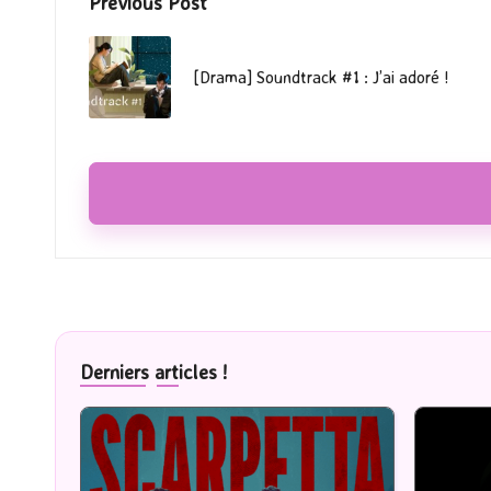
Post
Previous Post
navigation
[Drama] Soundtrack #1 : J’ai adoré !
Derniers articles !