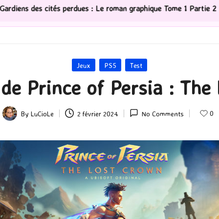
ues : Le roman graphique Tome 1 Partie 2
[Série TV] 
Posted
Jeux
PS5
Test
in
 de Prince of Persia : The
0
By
LuCioLe
2 février 2024
No Comments
Posted
by