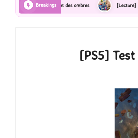
Breakings
yons et des ombres
[Lecture] Gardiens des cités perd
[PS5] Test