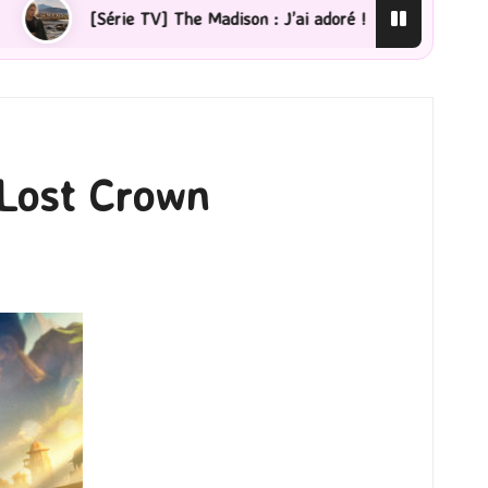
The Madison : J’ai adoré !
[Lecture] La femme de ména
 Lost Crown