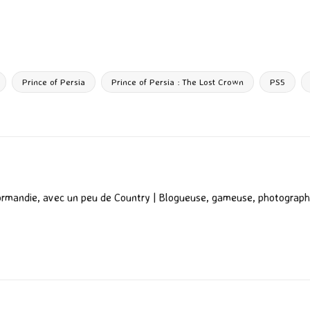
P
ar
ta
g
Prince of Persia
Prince of Persia : The Lost Crown
PS5
er
ormandie, avec un peu de Country | Blogueuse, gameuse, photograph