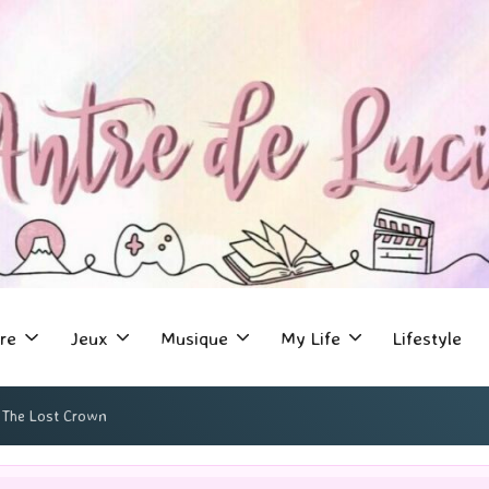
re
Jeux
Musique
My Life
Lifestyle
: The Lost Crown