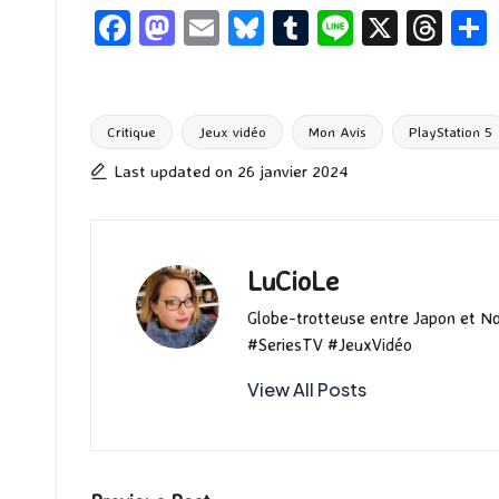
Fa
M
E
Bl
T
Li
X
T
ce
as
m
u
u
n
hr
b
to
ai
es
m
e
ea
o
d
l
ky
bl
ds
Critique
Jeux vidéo
Mon Avis
PlayStation 5
Tags:
o
o
r
Last updated on 26 janvier 2024
k
n
LuCioLe
Globe-trotteuse entre Japon et N
#SeriesTV #JeuxVidéo
View All Posts