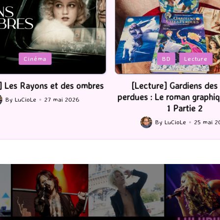
Posted
BD
Lecture
Serie Tv
USA
in
ture] Gardiens des cités
[Série TV] The Madison : J’
 : Le roman graphique Tome
By
LuCioLe
22 mai 2
Posted
1 Partie 2
by
By
LuCioLe
25 mai 2026
ted