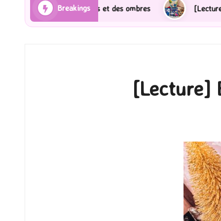
Breakings
s Rayons et des ombres
[Lecture] Gardiens des cités
[Lecture] 