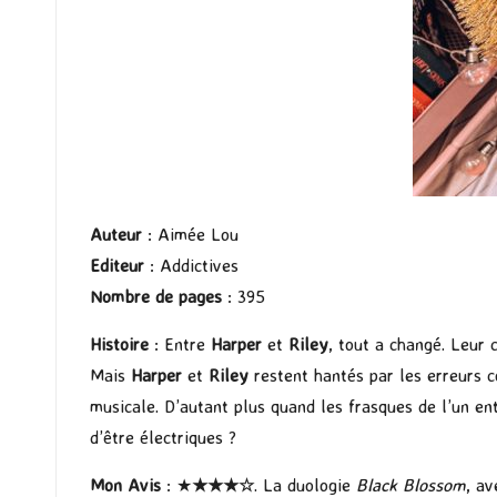
Auteur
: Aimée Lou
Editeur
: Addictives
Nombre de pages
: 395
Histoire
: Entre
Harper
et
Riley
, tout a changé. Leur 
Mais
Harper
et
Riley
restent hantés par les erreurs 
musicale. D’autant plus quand les frasques de l’un en
d’être électriques ?
Mon Avis
: ★
★★
★
☆
. La duologie
Black Blossom
, av