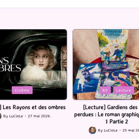
Posted
BD
Lecture
Serie Tv
USA
in
ture] Gardiens des cités
[Série TV] The Madison : J’
 : Le roman graphique Tome
By
LuCioLe
22 mai 2
Posted
1 Partie 2
by
By
LuCioLe
25 mai 2026
ted