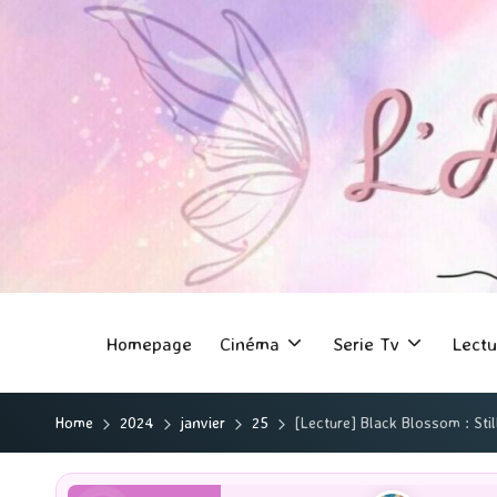
Homepage
Cinéma
Serie Tv
Lectu
Home
2024
janvier
25
[Lecture] Black Blossom : Sti