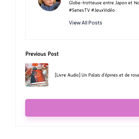
Globe-trotteuse entre Japon et N
#SeriesTV #JeuxVidéo
View All Posts
Post
Previous Post
navigation
[Livre Audio] Un Palais d’épines et de ro