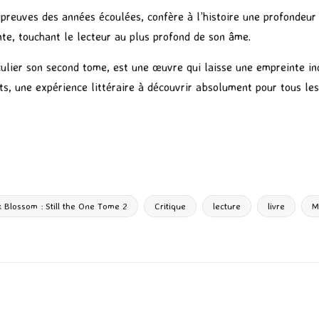
épreuves des années écoulées, confère à l’histoire une profondeu
te, touchant le lecteur au plus profond de son âme.
iculier son second tome, est une œuvre qui laisse une empreinte in
s, une expérience littéraire à découvrir absolument pour tous le
P
ar
ta
g
k Blossom : Still the One Tome 2
Critique
lecture
livre
M
er