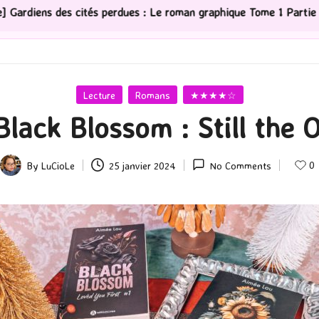
 perdues : Le roman graphique Tome 1 Partie 2
[Série 
Posted
Lecture
Romans
★★★★☆
in
Black Blossom : Still the
0
By
LuCioLe
25 janvier 2024
No Comments
Posted
by