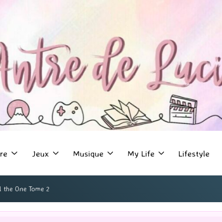
re
Jeux
Musique
My Life
Lifestyle
ll the One Tome 2