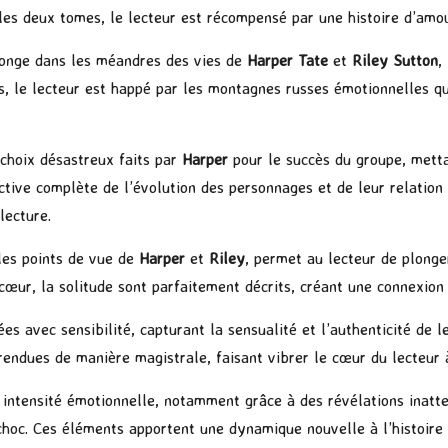
 les deux tomes, le lecteur est récompensé par une histoire d’amo
longe dans les méandres des vies de
Harper Tate
et
Riley Sutton
,
, le lecteur est happé par les montagnes russes émotionnelles que 
 choix désastreux faits par
Harper
pour le succès du groupe, mett
ective complète de l’évolution des personnages et de leur relatio
lecture.
 les points de vue de
Harper
et
Riley
, permet au lecteur de plong
cœur, la solitude sont parfaitement décrits, créant une connexion
ées avec sensibilité, capturant la sensualité et l’authenticité de 
t rendues de manière magistrale, faisant vibrer le cœur du lecteur 
tensité émotionnelle, notamment grâce à des révélations inatten
choc. Ces éléments apportent une dynamique nouvelle à l’histoire 