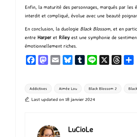
Enfin, la maturité des personnages, marqués par les 
interdit et compliqué, évolue avec une beauté poignan
En conclusion, la duologie
Black Blossom
, et en part
entre
Harper
et
Riley
est une symphonie de sentiment
émotionnellement riches.
Fa
M
E
Bl
T
Li
X
T
ce
as
m
u
u
n
hr
b
to
ai
es
m
e
ea
o
d
l
ky
bl
ds
Addictives
Aimée Lou
Black Blossom 2
Blac
Tags:
o
o
r
Last updated on 18 janvier 2024
k
n
LuCioLe