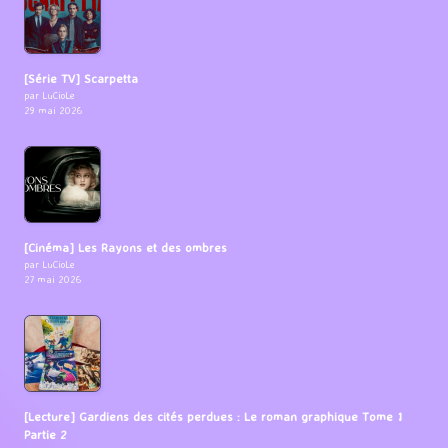
[Série TV] Scarpetta
par LuCioLe
29 mai 2026
[Cinéma] Les Rayons et des ombres
par LuCioLe
27 mai 2026
[Lecture] Gardiens des cités perdues : Le roman graphique Tome 1
Partie 2