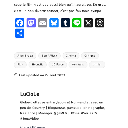
coup le film n’est pas aussi bien qu’il l’aurait pu. En gros,
c’est un bon divertissement, c’est pas fou mais sympa.
Fa
M
E
Bl
T
Li
X
T
ce
as
m
u
u
n
hr
P
b
to
ai
es
m
e
ea
ar
o
d
l
ky
bl
ds
ta
Tags:
Alice Braga
Ben Affleck
Cinéma
Critique
o
o
r
g
Film
Hypnotic
JD Pardo
Mon Avis
thriller
k
n
er
Last updated on 27 août 2023
LuCioLe
Globe-trotteuse entre Japon et Normandie, avec un
peu de Country | Blogueuse, gameuse, photographe,
freelance | Manager @JaMEfr | #Cine #SeriesTV
#JeuxVidéo
View All Posts