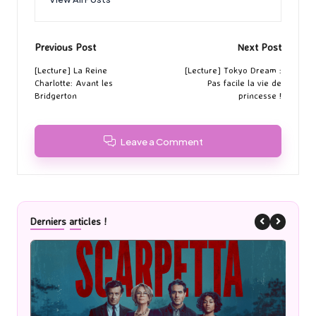
Post
Previous Post
Next Post
navigation
[Lecture] La Reine
[Lecture] Tokyo Dream :
Charlotte: Avant les
Pas facile la vie de
Bridgerton
princesse !
Leave a Comment
Derniers articles !