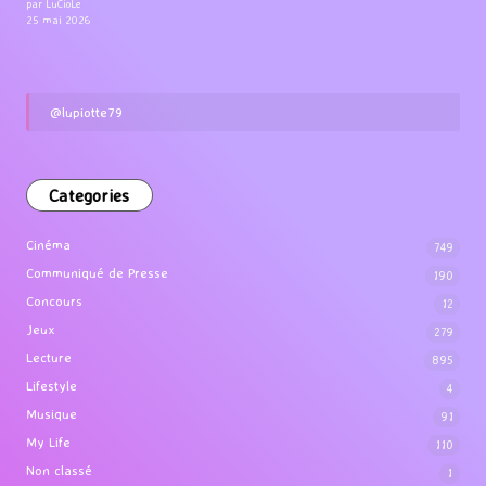
par LuCioLe
25 mai 2026
@lupiotte79
Categories
Cinéma
749
Communiqué de Presse
190
Concours
12
Jeux
279
Lecture
895
Lifestyle
4
Musique
91
My Life
110
Non classé
1